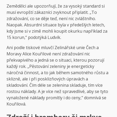
Zemědělci ale upozorňují, že za vysoký standard si
musí evropští zákazníci zvyknout připlatit. „To
zdražování, co se děje teď, není nic zvláštního.
Naopak. Absurdní situace byla v předešlých letech,
kdy jsme si v zimě mohli koupit okurku například za
15 korun,“ podotýká Ludvík.
Ani podle tiskové mluvčí Zelinářské unie Čech a
Moravy Alice Kouřilové není zdražování nic
překvapivého a jedná se o situaci, kterou pozorují
každý rok. „Pěstování zeleniny je energeticky
náročná činnost, a to jak během samotného růstu a
sklizně, ale i při posklizňových úpravách a
skladování. Čím déle se zelenina skladuje, tím více
rostou náklady. A je více než spravedlivé, aby se tyto
vynaložené náklady promítly i do ceny,“ domnívá se
Kouřilová.