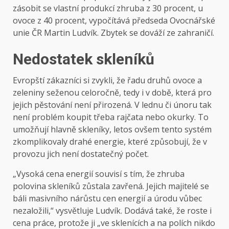
zásobit se vlastní produkcí zhruba z 30 procent, u
ovoce z 40 procent, vypočítává předseda Ovocnářské
unie ČR Martin Ludvík. Zbytek se dováží ze zahraničí.
Nedostatek skleníků
Evropští zákazníci si zvykli, že řadu druhů ovoce a
zeleniny seženou celoročně, tedy i v době, která pro
jejich pěstování není přirozená. V lednu či únoru tak
není problém koupit třeba rajčata nebo okurky. To
umožňují hlavně skleníky, letos ovšem tento systém
zkomplikovaly drahé energie, které způsobují, že v
provozu jich není dostatečný počet.
„Vysoká cena energií souvisí s tím, že zhruba
polovina skleníků zůstala zavřená. Jejich majitelé se
báli masivního nárůstu cen energií a úrodu vůbec
nezaložili,“ vysvětluje Ludvík. Dodává také, že roste i
cena práce, protože ji „ve sklenících a na polích nikdo