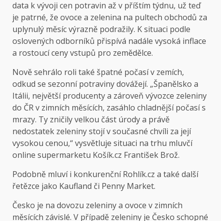
data k vývoji cen potravin až v příštím týdnu, už teď
je patrné, že ovoce a zelenina na pultech obchodů za
uplynulý měsíc výrazně podražily. K situaci podle
oslovených odborníků přispívá nadále vysoká inflace
a rostoucí ceny vstupů pro zemědělce.
Nově sehrálo roli také špatné počasí v zemích,
odkud se sezonní potraviny dovážejí. „Španělsko a
Itálii, největší producenty a zároveň vývozce zeleniny
do ČR v zimních měsících, zasáhlo chladnější počasí s
mrazy. Ty zničily velkou část úrody a právě
nedostatek zeleniny stojí v současné chvíli za její
vysokou cenou,“ vysvětluje situaci na trhu mluvčí
online supermarketu Košík.cz František Brož.
Podobně mluví i konkurenční Rohlík.cz a také další
řetězce jako Kaufland či Penny Market.
Česko je na dovozu zeleniny a ovoce v zimních
měsících závislé. V případě zeleniny je Česko schopné