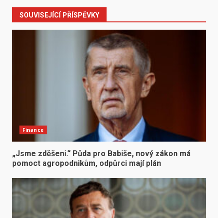
SOUVISEJÍCÍ PŘÍSPĚVKY
Finance
„Jsme zděšeni.“ Půda pro Babiše, nový zákon má
pomoct agropodnikům, odpůrci mají plán