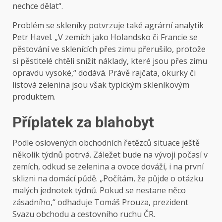
nechce dělat“.
Problém se skleníky potvrzuje také agrární analytik
Petr Havel. „V zemích jako Holandsko či Francie se
pěstování ve sklenících přes zimu přerušilo, protože
si pěstitelé chtěli snížit náklady, které jsou přes zimu
opravdu vysoké,“ dodává. Právě rajčata, okurky či
listová zelenina jsou však typickým skleníkovým
produktem.
Příplatek za blahobyt
Podle oslovených obchodních řetězců situace ještě
několik týdnů potrvá. Záležet bude na vývoji počasí v
zemích, odkud se zelenina a ovoce dováží, i na první
sklizni na domácí půdě. „Počítám, že půjde o otázku
malých jednotek týdnů. Pokud se nestane něco
zásadního,“ odhaduje Tomáš Prouza, prezident
Svazu obchodu a cestovního ruchu ČR.