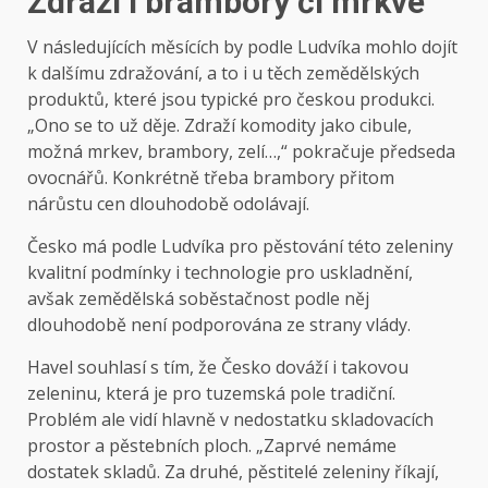
Zdraží i brambory či mrkve
V následujících měsících by podle Ludvíka mohlo dojít
k dalšímu zdražování, a to i u těch zemědělských
produktů, které jsou typické pro českou produkci.
„Ono se to už děje. Zdraží komodity jako cibule,
možná mrkev, brambory, zelí…,“ pokračuje předseda
ovocnářů. Konkrétně třeba brambory přitom
nárůstu cen dlouhodobě odolávají.
Česko má podle Ludvíka pro pěstování této zeleniny
kvalitní podmínky i technologie pro uskladnění,
avšak zemědělská soběstačnost podle něj
dlouhodobě není podporována ze strany vlády.
Havel souhlasí s tím, že Česko dováží i takovou
zeleninu, která je pro tuzemská pole tradiční.
Problém ale vidí hlavně v nedostatku skladovacích
prostor a pěstebních ploch. „Zaprvé nemáme
dostatek skladů. Za druhé, pěstitelé zeleniny říkají,