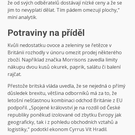
že od svých odběratelů dostávají nízké ceny a že se
jim to nevyplatí dělat. Tím pádem omezují plochy,“
míní analytik.
Potraviny na příděl
Kvůli nedostatku ovoce a zeleniny se řetězce v
Británii rozhodly v únoru omezit prodej některého
zboží. Například značka Morrisons zavedla limity
nákupu dvou kusů okurek, paprik, salátu či balení
rajčat.
Přestože britská vláda uvedla, že se nejedná o přímý
důsledek brexitu, většina odborníků má za to, že
letošní nešťastnou kombinaci odchod Británie z EU
podpořil. „Spojené království je na rozdíl od České
republiky poněkud izolované od zbytku Evropy jak
geograficky, tak i z pohledu obchodních vztahů a
logistiky,“ podotkl ekonom Cyrrus Vít Hradil.