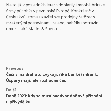
Na to již v posledních letech doplatily i mnohé britské
firmy působící v pevninské Evropě. Konkrétně v
Česku kvůli tomu uzavřel své prodejny řetězec s
mraženými potravinami Iceland, nabídku potravin
omezil také Marks & Spencer.
Post
Previous
Češi si na drahotu zvykají, říká bankéř mBank.
navigation
Úspory mají, ale rozhodne čas
Další
Daně 2023: Kdy se musí podávat daňové přiznání
u přivýdělku