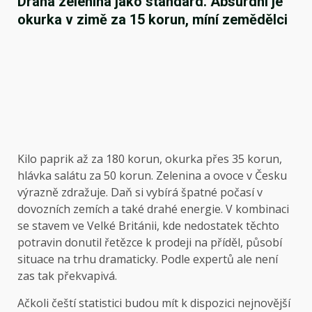
Drahá zelenina jako standard. Absurdní je
okurka v zimě za 15 korun, míní zemědělci
Kilo paprik až za 180 korun, okurka přes 35 korun,
hlávka salátu za 50 korun. Zelenina a ovoce v Česku
výrazně zdražuje. Daň si vybírá špatné počasí v
dovozních zemích a také drahé energie. V kombinaci
se stavem ve Velké Británii, kde nedostatek těchto
potravin donutil řetězce k prodeji na příděl, působí
situace na trhu dramaticky. Podle expertů ale není
zas tak překvapivá.
Ačkoli čeští statistici budou mít k dispozici nejnovější