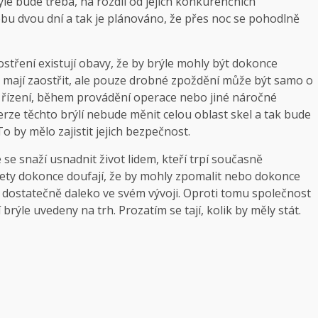
rýle bude třeba, na rozdíl od jejich konkurenčních
dobu dvou dní a tak je plánováno, že přes noc se pohodlně
stření existují obavy, že by brýle mohly být dokonce
 mají zaostřit, ale pouze drobné zpoždění může být samo o
i řízení, během provádění operace nebo jiné náročné
verze těchto brýlí nebude měnit celou oblast skel a tak bude
 by mělo zajistit jejich bezpečnost.
é se snaží usnadnit život lidem, kteří trpí současně
ojety dokonce doufají, že by mohly zpomalit nebo dokonce
u dostatečně daleko ve svém vývoji. Oproti tomu společnost
 brýle uvedeny na trh. Prozatím se tají, kolik by měly stát.