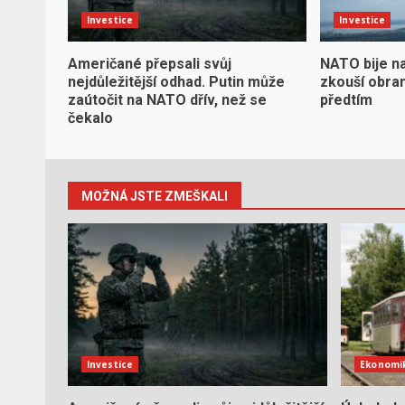
Investice
Investice
Američané přepsali svůj
NATO bije n
nejdůležitější odhad. Putin může
zkouší obran
zaútočit na NATO dřív, než se
předtím
čekalo
MOŽNÁ JSTE ZMEŠKALI
Investice
Ekonomi