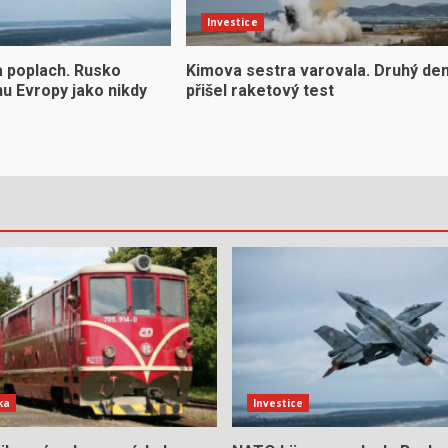
Investice
a poplach. Rusko
Kimova sestra varovala. Druhý de
u Evropy jako nikdy
přišel raketový test
ka
Investice