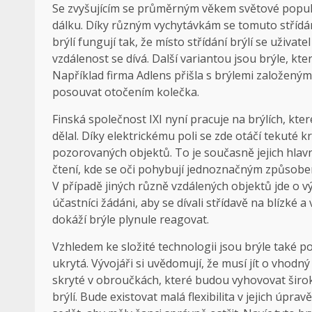
Se zvyšujícím se průměrným věkem světové populace
dálku. Díky různým vychytávkám se tomuto střídání
brýlí fungují tak, že místo střídání brýlí se uživat
vzdálenost se dívá. Další variantou jsou brýle, kte
Například firma Adlens přišla s brýlemi založeným
posouvat otočením kolečka.
Finská společnost IXI nyní pracuje na brýlích, kter
dělal. Díky elektrickému poli se zde otáčí tekuté k
pozorovaných objektů. To je současně jejich hlavn
čtení, kde se oči pohybují jednoznačným způsobem,
V případě jiných různě vzdálených objektů jde o 
účastníci žádáni, aby se dívali střídavě na blízké a
dokáží brýle plynule reagovat.
Vzhledem ke složité technologii jsou brýle také 
ukrytá. Vývojáři si uvědomují, že musí jít o vhodn
skryté v obroučkách, které budou vyhovovat široké
brýlí. Bude existovat malá flexibilita v jejich úpra