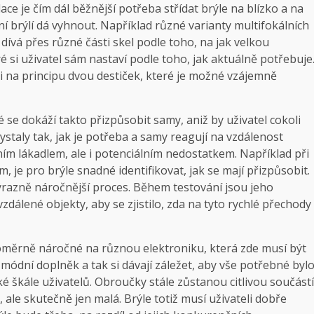
 je čím dál běžnější potřeba střídat brýle na blízko a na
 brýlí dá vyhnout. Například různé varianty multifokálních
el dívá přes různé části skel podle toho, na jak velkou
ré si uživatel sám nastaví podle toho, jak aktuálně potřebuje
i na principu dvou destiček, které je možné vzájemně
é se dokáží takto přizpůsobit samy, aniž by uživatel cokoli
rystaly tak, jak je potřeba a samy reagují na vzdálenost
ím lákadlem, ale i potenciálním nedostatkem. Například při
 je pro brýle snadné identifikovat, jak se mají přizpůsobit.
výrazně náročnější proces. Během testování jsou jeho
 vzdálené objekty, aby se zjistilo, zda na tyto rychlé přechody
poměrně náročné na různou elektroniku, která zde musí být
ý módní doplněk a tak si dávají záležet, aby vše potřebné byl
 škále uživatelů. Obroučky stále zůstanou citlivou součástí
vě, ale skutečně jen malá. Brýle totiž musí uživateli dobře