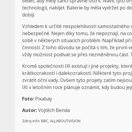
sedět, aby měly šanci správně ostřit. Navíc tyto b
technologií, nabíjet. Baterie by měla vydržet po 
dobijí.
Vzhledem k určité nespolehlivosti samostatného o
nebezpečné. Nejen díky tomu, že nepoznají, na co
sobě v některých situacích problém. Například př
činnosti. Z toho důvodu se počítá s tím, že první 
vždy možnost podívat se přes nezměněnou část. To
Kromě společnosti IXI existují i jiné projekty, kter
krátkozrakostí i dalekozrakostí. Některé tyto pr
zvrátit oční vady. Ovšem tyto projety zatím nejso
IXI v letošním roce plánuje oznámit, kdy budou její
Foto:
Pixabay
Autor:
Vojtěch Benda
Zdroj info: BBC, ALLABOUTVISION