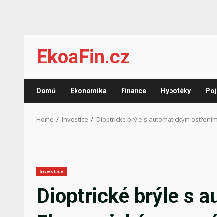
Skip
EkoaFin.cz
to
content
Domů
Ekonomika
Finance
Hypotéky
Poj
Home
Investice
Dioptrické brýle s automatickým ostřen
Investice
Dioptrické brýle s 