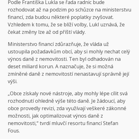
Podle Františka Lukla se řada radnic bude
rozhodovat až na podzim po schůzce na ministerstvu
financí, zda budou některé poplatky zvyšovat.
Vzhledem k tomu, že se blíží volby, Lukl uznává, že
čekat změny lze až od příští vlády.
Ministerstvo financí zdůrazňuje, že vláda už
ustoupila požadavkům obcí, aby si mohly nechat celý
výnos daně z nemovitosti. Ten byl odhadován na
deset miliard korun. A naznačuje, že si možná
zmíněné daně z nemovitostí nenastavují správně její
výši.
„Obce získaly nové nástroje, aby mohly lépe cílit svá
rozhodnutí ohledně výše této daně. Je žádoucí, aby
obce provedly revizi, zda využívají veškeré zákonné
možnosti, jak optimalizovat výnos daně z
nemovitosti,“ tvrdí mluvčí resortu financí Stefan
Fous.