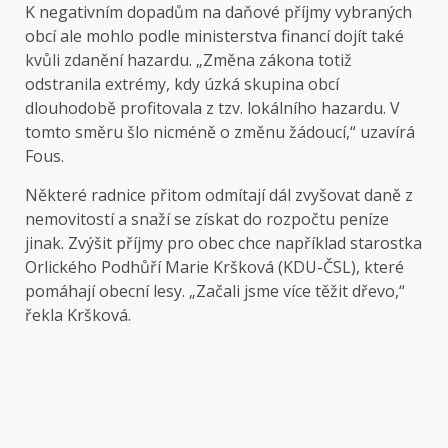
K negativním dopadům na daňové příjmy vybraných
obcí ale mohlo podle ministerstva financí dojít také
kvůli zdanění hazardu. „Změna zákona totiž
odstranila extrémy, kdy úzká skupina obcí
dlouhodobě profitovala z tzv. lokálního hazardu. V
tomto směru šlo nicméně o změnu žádoucí,“ uzavírá
Fous.
Některé radnice přitom odmítají dál zvyšovat daně z
nemovitostí a snaží se získat do rozpočtu peníze
jinak. Zvýšit příjmy pro obec chce například starostka
Orlického Podhůří Marie Kršková (KDU-ČSL), které
pomáhají obecní lesy. „Začali jsme více těžit dřevo,“
řekla Kršková.