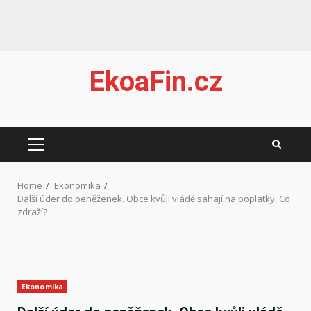
Skip
EkoaFin.cz
to
content
PRIMARY
MENU
Home
Ekonomika
Další úder do peněženek. Obce kvůli vládě sahají na poplatky. Co
zdraží?
Ekonomika