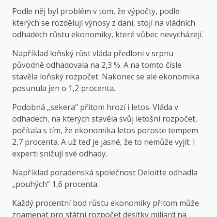
Podle něj byl problém v tom, že výpočty, podle
kterých se rozdělují výnosy z daní, stojí na vládních
odhadech růstu ekonomiky, které vůbec nevycházejí.
Například loňský růst vláda předloni v srpnu
původně odhadovala na 2,3 %. A na tomto čísle
stavěla loňský rozpočet. Nakonec se ale ekonomika
posunula jen o 1,2 procenta.
Podobná „sekera“ přitom hrozí i letos. Vláda v
odhadech, na kterých stavěla svůj letošní rozpočet,
počítala s tím, že ekonomika letos poroste tempem
2,7 procenta. A už teď je jasné, že to nemůže vyjít. I
experti snižují své odhady.
Například poradenská společnost Deloitte odhadla
„pouhých“ 1,6 procenta.
Každý procentní bod růstu ekonomiky přitom může
znamenat pro státní rozpočet desítky miliard na