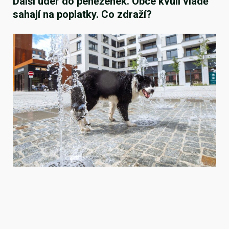
Další úder do peněženek. Obce kvůli vládě
sahají na poplatky. Co zdraží?