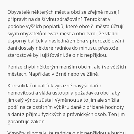
Obyvatelé některých měst a obcí se zřejmě musejí
připravit na další vlnu zdražování. Tentokrát v
podobě vyšších poplatků, které obce či města účtují
svým obyvatelům. Svaz měst a obcí tvrdí, že vládní
úsporný balíček a následná změna v přerozdělování
daní dostaly některé radnice do mínusu, přestože
starostové byli ujišťováni, že o nic nepřijdou.
Peníze chybí některým menším obcím, ale i ve větších
městech. Například v Brně nebo ve Zlíně.
Konsolidační balíček výrazně navýšil daň z
nemovitosti a vláda ustoupila požadavku obcí, aby
jim celý výnos zůstal. Výměnou za to jim ale snížila
podíl na celostátním výběru daně z přidané hodnoty
a daní z příjmu fyzických a právnických osob. Ten jim
garantuje zákon.
Výpočty slibovaly, že radnice o nic nepřijdou a budou