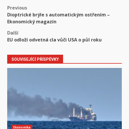
Post
Previous
Dioptrické brýle s automatickým ostřením –
navigation
Ekonomický magazín
Další
EU odloží odvetná cla vůči USA o půl roku
SOUVISEJÍCÍ PŘÍSPĚVKY
Ekonomika