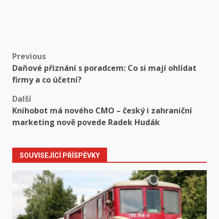
Post
Previous
Daňové přiznání s poradcem: Co si mají ohlídat
navigation
firmy a co účetní?
Další
Knihobot má nového CMO – český i zahraniční
marketing nově povede Radek Hudák
SOUVISEJÍCÍ PŘÍSPĚVKY