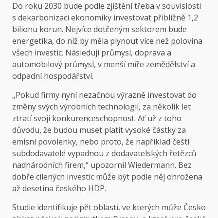
Do roku 2030 bude podle zjištění třeba v souvislosti
s dekarbonizací ekonomiky investovat přibližně 1,2
bilionu korun. Nejvíce dotčeným sektorem bude
energetika, do níž by měla plynout více než polovina
všech investic. Následují průmysl, doprava a
automobilový průmysl, v menší míře zemědělství a
odpadní hospodářství.
„Pokud firmy nyní nezačnou výrazně investovat do
změny svých výrobních technologií, za několik let
ztratí svoji konkurenceschopnost. Ať už z toho
důvodu, že budou muset platit vysoké částky za
emisní povolenky, nebo proto, že například čeští
subdodavatelé vypadnou z dodavatelských řetězců
nadnárodních firem,“ upozornil Wiedermann. Bez
dobře cílených investic může být podle něj ohrožena
až desetina českého HDP.
Studie identifikuje pět oblastí, ve kterých může Česko