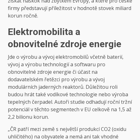
získat náskok nad zbytkem Evropy, a které pro české
firmy představují příležitost v hodnotě stovek miliard
korun ročně.
Elektromobilita a
obnovitelné zdroje energie
Jde o výrobu a vývoj elektromobilů včetně baterií,
vývoj a výrobu technologií a softwaru pro
obnovitelné zdroje energie či účast na
dodavatelském řetězci pro výrobu a vývoj
modulárních jaderných reaktorů. Důležitou roli
budou hrát také vodíkové technologie nebo výroba
tepelných čerpadel. Autoři studie odhadují roční tržní
potenciál v těchto segmentech v EU celkově na 1,5 až
2,2 bilionu korun.
„ČR patří mezi země s největší produkcí CO2 (oxidu
uhličitého) na obyvatele a nemá ani tak vhodné