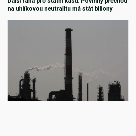
Další rána pro státní kasu. Povinný přechod
na uhlíkovou neutralitu má stát biliony