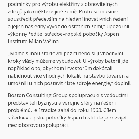
podmínky pro výrobu elektřiny z obnovitelných
zdrojů jako některé jiné země. Proto se musíme
soustředit především na hledání inovativních řešení
a jejich následný vývoz do ostatních zemí,“ upozornil
výkonný ředitel středoevropské pobočky Aspen
Institute Milan Vašina.
„Máme silnou startovní pozici nebo si ji vhodnými
kroky vlády můžeme vybudovat. U výroby baterií jde
například o to, abychom investorům dokázali
nabídnout více vhodných lokalit na stavbu továren a
umožnili u nich postavit čisté zdroje energie,“ doplnil.
Boston Consulting Group spolupracuje s vedoucími
představiteli byznysu a veřejné sféry na řešení
problémů, její tradice sahá do roku 1963. Cílem
středoevropské pobočky Aspen Institute je rozvíjet
mezioborovou spolupráci.