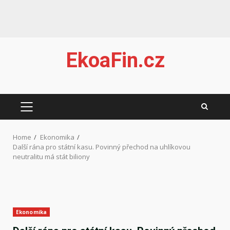
Skip
EkoaFin.cz
to
content
PRIMARY
MENU
Home
Ekonomika
Další rána pro státní kasu. Povinný přechod na uhlíkovou
neutralitu má stát biliony
Ekonomika