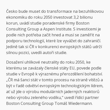
Česko bude muset do transformace na bezuhlíkovou
ekonomiku do roku 2050 investovat 3,2 bilionu
korun, uvádí studie poradenské firmy Boston
Consulting Group a Aspen Institute. S investicemi je
podle nich potřeba začít hned a musí se zaměřit na
podporu technologií, které lze vyvážet do zahraničí.
Jedině tak si ČR v konkurenci evropských států udrží
silnou pozici, uvedli autoři studie.
Dosažení uhlíkové neutrality do roku 2050, ke
kterému se zavázaly členské státy EU, povede podle
studie v Evropě k výraznému přerozdělení bohatství.
„ČR má šanci stát v tomto procesu na straně vítězů a
být v řadě odvětví evropským technologickým lídrem,
ať už jde o výrobu modulárních jaderných reaktorů
nebo výrobu zeleného vodíku,“ uvedl řídící partner
Boston Consulting Group Tomáš Wiedermann.