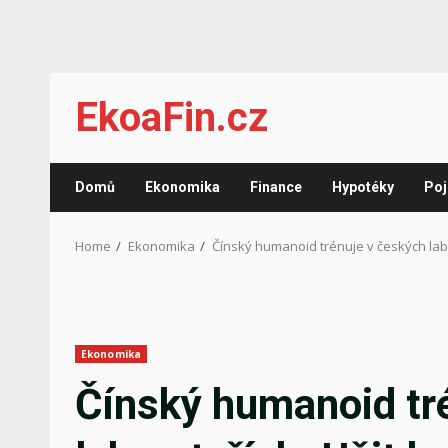
Skip
EkoaFin.cz
to
content
Domů
Ekonomika
Finance
Hypotéky
Poj
Home
Ekonomika
Čínský humanoid trénuje v českých labo
Ekonomika
Čínský humanoid tr