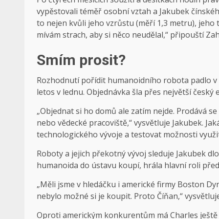
vypěstovali téměř osobní vztah a Jakubek čínskéh
to nejen kvůli jeho vzrůstu (měří 1,3 metru), jeh
mívám strach, aby si něco neudělal,“ připouští Za
Smím prosit?
Rozhodnutí pořídit humanoidního robota padlo v Bi
letos v lednu. Objednávka šla přes největší český 
„Objednat si ho domů ale zatím nejde. Prodává se
nebo vědecké pracoviště,“ vysvětluje Jakubek. Jak
technologického vývoje a testovat možnosti využi
Roboty a jejich překotný vývoj sleduje Jakubek dl
humanoida do ústavu koupí, hrála hlavní roli pře
„Měli jsme v hledáčku i americké firmy Boston Dyn
nebylo možné si je koupit. Proto Číňan,“ vysvětlu
Oproti americkým konkurentům má Charles ještě d