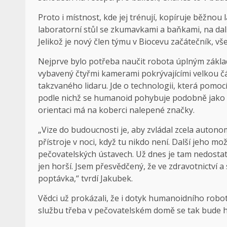
Proto i místnost, kde jej trénují, kopíruje běžnou
laboratorní stůl se zkumavkami a baňkami, na dalším
Jelikož je nový člen týmu v Biocevu začátečník, vše
Nejprve bylo potřeba naučit robota úplným základ
vybavený čtyřmi kamerami pokrývajícími velkou č
takzvaného lidaru. Jde o technologii, která pomoc
podle nichž se humanoid pohybuje podobně jako tř
orientaci má na koberci nalepené značky.
„Vize do budoucnosti je, aby zvládal zcela auton
přístroje v noci, když tu nikdo není. Další jeho mo
pečovatelských ústavech. Už dnes je tam nedosta
jen horší. Jsem přesvědčený, že ve zdravotnictví a
poptávka,“ tvrdí Jakubek.
Vědci už prokázali, že i dotyk humanoidního robot
službu třeba v pečovatelském domě se tak bude h