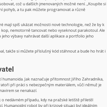
sobovat, což u dalších jmenovaných možné není. „Koupíte si
ní pohyb, a tu pak můžete programovat a různě
ré mají spíš ukázat možnosti nové technologie, než že by k
u kop, nemotorně tancovat nebo vyseknout parakotoul. Ale
o jeho výbavy nahrávat další aplikace a portfolio jeho
al, takže si můžete příslušný kód stáhnout a bude ho hrát i
vatel
žití humanoida. Jak naznačuje přítomnost Jiřího Zahradníka,
ratoři při práci s nebezpečným materiálem, vůči němuž je
onavirem se nenakazí.
k o nedávném případu, kdy na pražské letiště přiletěl
. Humanoidní robot by při krizové situaci byl ideálním