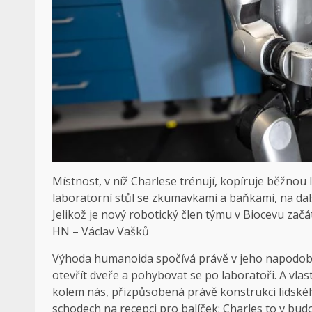
Místnost, v níž Charlese trénují, kopíruje běžnou
laboratorní stůl se zkumavkami a baňkami, na dalším
Jelikož je nový robotický člen týmu v Biocevu začát
HN – Václav Vašků
Výhoda humanoida spočívá právě v jeho napodoben
otevřít dveře a pohybovat se po laboratoři. A vlas
kolem nás, přizpůsobená právě konstrukci lidskéh
schodech na recepci pro balíček; Charles to v bud