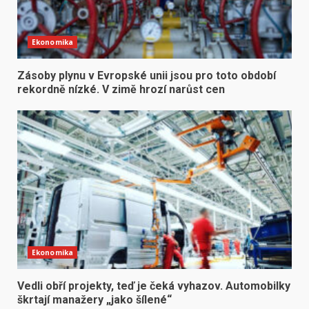
Ekonomika
Zásoby plynu v Evropské unii jsou pro toto období
rekordně nízké. V zimě hrozí narůst cen
Ekonomika
Vedli obří projekty, teď je čeká vyhazov. Automobilky
škrtají manažery „jako šílené“