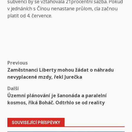
subvencí by se vztahovala 21procentní sazba. Pokud
v jednáních s Čínou nenastane průlom, cla začnou
platit od 4. července.
Post
Previous
Zaměstnanci Liberty mohou žádat o náhradu
navigation
nevyplacené mzdy, řekl Jurečka
Další
Územní plánování je šanonáda a paralelní
kosmos, říká Boháč. Odtrhlo se od reality
SOUVISEJÍCÍ PŘÍSPĚVKY