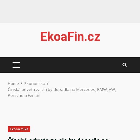
Skip
EkoaFin.cz
to
content
PRIMARY
MENU
Home
Ekonomika
Čínská odveta za cla by dopadla na Mercedes, BMW, VW,
Porsche a Ferrari
Ekonomika