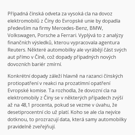
Případná čínská odveta za vysoká cla na dovoz
elektromobilů z Číny do Evropské unie by dopadla
především na firmy Mercedes-Benz, BMW,
Volkswagen, Porsche a Ferrari. Vyplývá to z analýzy
finančních výsledků, kterou vypracovala agentura
Reuters. Některé automobilky ale vyrábějí část svých
aut přímo v Číně, což dopady případných nových
dovozních bariér zmírní.
Konkrétní dopady záleží hlavně na razanci čínských
protiopatření v reakci na prozatímní opatření
Evropské komise. Ta rozhodla, že dovozní cla na
elektromobily z Číny se v některých případech zvýší
až na 48,1 procenta, pokud se vezme v úvahu, že
desetiprocentní clo už platí. Koho se ale cla nejvíce
dotknou, to prozrazují data, která samy automobilky
pravidelně zveřejňují.