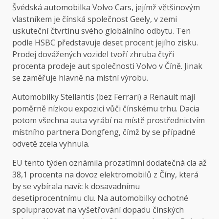
Švédská automobilka Volvo Cars, jejímž většinovým
vlastníkem je čínská společnost Geely, v zemi
uskuteční čtvrtinu svého globálního odbytu. Ten
podle HSBC představuje deset procent jejího zisku.
Prodej dovážených vozidel tvoří zhruba čtyři
procenta prodeje aut společnosti Volvo v Číně. Jinak
se zaměřuje hlavně na místní výrobu.
Automobilky Stellantis (bez Ferrari) a Renault mají
poměrně nízkou expozici vůči čínskému trhu. Dacia
potom všechna auta vyrábí na místě prostřednictvím
místního partnera Dongfeng, čímž by se případné
odvetě zcela vyhnula.
EU tento týden oznámila prozatímní dodatečná cla až
38,1 procenta na dovoz elektromobilů z Číny, která
by se vybírala navíc k dosavadnímu
desetiprocentnímu clu. Na automobilky ochotné
spolupracovat na vyšetřování dopadu čínských