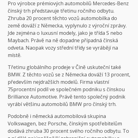
Pro výrobce prémiových automobilů Mercedes-Benz
čínský trh představuje třetinu ročního odbytu.
Zhruba 20 procent těchto vozů automobilka do
země dováží z Německa, vyplynulo z výroční zprávy.
Jde zejména o luxusní modely, jako je třída S nebo
Maybach. Právě na ně dopadne případná čínská
odveta. Naopak vozy střední třídy se vyrábějí na
místě.
Třetinu globálního prodeje v Číně uskuteční také
BMW. Z těchto vozů se z Německa dováží 13 procent,
především nejdražších modelů. Firma vlastní
75procentní podíl ve společném podniku s čínskou
Brilliance Automotive. Právě tento společný podnik
vyrábí většinu automobilů BMW pro čínský trh.
Podobně i německá automobilová skupina
Volkswagen, bez Porsche, čínským spotřebitelům
dodává zhruba 30 procent svého ročního odbytu. To