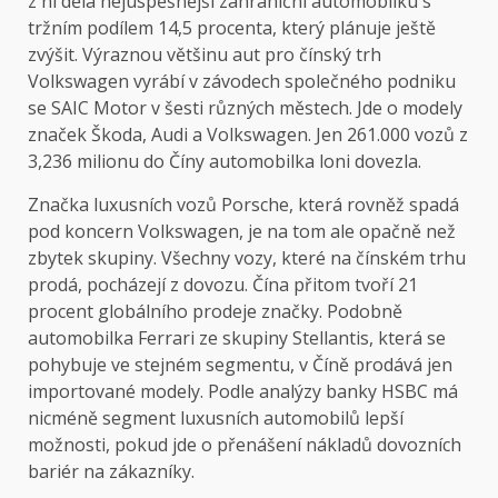
z ní dělá nejúspěšnější zahraniční automobilku s
tržním podílem 14,5 procenta, který plánuje ještě
zvýšit. Výraznou většinu aut pro čínský trh
Volkswagen vyrábí v závodech společného podniku
se SAIC Motor v šesti různých městech. Jde o modely
značek Škoda, Audi a Volkswagen. Jen 261.000 vozů z
3,236 milionu do Číny automobilka loni dovezla.
Značka luxusních vozů Porsche, která rovněž spadá
pod koncern Volkswagen, je na tom ale opačně než
zbytek skupiny. Všechny vozy, které na čínském trhu
prodá, pocházejí z dovozu. Čína přitom tvoří 21
procent globálního prodeje značky. Podobně
automobilka Ferrari ze skupiny Stellantis, která se
pohybuje ve stejném segmentu, v Číně prodává jen
importované modely. Podle analýzy banky HSBC má
nicméně segment luxusních automobilů lepší
možnosti, pokud jde o přenášení nákladů dovozních
bariér na zákazníky.