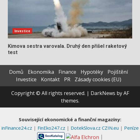
Investice
Kimova sestra varovala. Druhý den přišel raketový
test
Domů
Ekonomika
Finance
Hypotéky
Pojištění
Investice
Kontakt
PR
Zásady cookies (EU)
Copyright © All rights reserved.
|
DarkNews
by AF
themes.
Související ekonomické a finanční magazíny:
inFinance24.cz
|
FinEko247.cz
|
DotekSlova.cz
CZIN.eu
|
Peníze
|