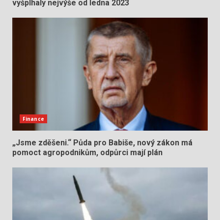
vyšplhaly nejvýše od ledna 2023
Finance
„Jsme zděšeni.“ Půda pro Babiše, nový zákon má
pomoct agropodnikům, odpůrci mají plán