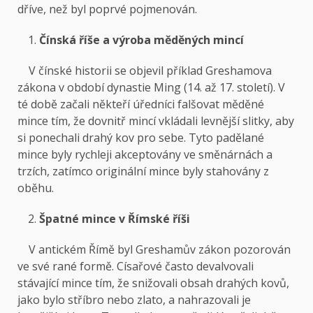
dříve, než byl poprvé pojmenován.
Čínská říše a výroba měděných mincí
V čínské historii se objevil příklad Greshamova
zákona v období dynastie Ming (14. až 17. století). V
té době začali někteří úředníci falšovat měděné
mince tím, že dovnitř mincí vkládali levnější slitky, aby
si ponechali drahý kov pro sebe. Tyto padělané
mince byly rychleji akceptovány ve směnárnách a
trzích, zatímco originální mince byly stahovány z
oběhu.
Špatné mince v Římské říši
V antickém Římě byl Greshamův zákon pozorován
ve své rané formě. Císařové často devalvovali
stávající mince tím, že snižovali obsah drahých kovů,
jako bylo stříbro nebo zlato, a nahrazovali je