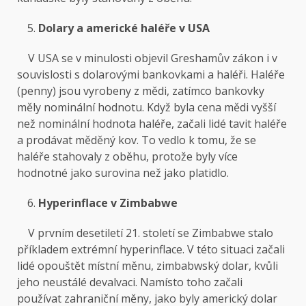
Dolary a americké haléře v USA
V USA se v minulosti objevil Greshamův zákon i v
souvislosti s dolarovými bankovkami a haléři. Haléře
(penny) jsou vyrobeny z mědi, zatímco bankovky
měly nominální hodnotu. Když byla cena mědi vyšší
než nominální hodnota haléře, začali lidé tavit haléře
a prodávat měděný kov. To vedlo k tomu, že se
haléře stahovaly z oběhu, protože byly více
hodnotné jako surovina než jako platidlo.
Hyperinflace v Zimbabwe
V prvním desetiletí 21. století se Zimbabwe stalo
příkladem extrémní hyperinflace. V této situaci začali
lidé opouštět místní měnu, zimbabwský dolar, kvůli
jeho neustálé devalvaci. Namísto toho začali
používat zahraniční měny, jako byly americký dolar