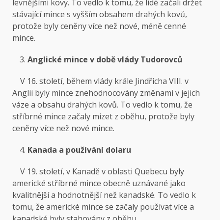
levnějšími kovy. To vedlo k tomu, že lidé začali držet
stávající mince s vyšším obsahem drahých kovů,
protože byly ceněny více než nové, méně cenné
mince.
Anglické mince v době vlády Tudorovců
V 16. století, během vlády krále Jindřicha VIII. v
Anglii byly mince znehodnocovány změnami v jejich
váze a obsahu drahých kovů. To vedlo k tomu, že
stříbrné mince začaly mizet z oběhu, protože byly
ceněny více než nové mince.
Kanada a používání dolaru
V 19. století, v Kanadě v oblasti Quebecu byly
americké stříbrné mince obecně uznávané jako
kvalitnější a hodnotnější než kanadské. To vedlo k
tomu, že americké mince se začaly používat více a
kanadské byly stahovány z oběhu.