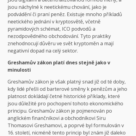
jsou náchylné k neetickému chování, jako je
podvádění či praní peněz. Existuje mnoho příkladů
neetického jednání v kryptosvětě, včetně
pyramidových schémat, ICO podvodů a
nezodpovědného obchodování. Tyto praktiky
znehodnocují důvěru ve svět kryptoměn a mají
negativní dopad na celý sektor.
Greshamův zákon platí dnes stejně jako v
minulosti
Greshamův zákon je však platný snad již od té doby,
kdy lidé přešli od barterové směny k penězům a jeho
platnost dokládají četné historické příklady, které
jsou důležité pro pochopení tohoto ekonomického
principu. Greshamův zákon je pojmenován po
anglickém finančníkovi a obchodníkovi Siru
Thomasovi Greshamovi, a poprvé byl formulován v
16. století, nicméně tento princip byl znám již daleko