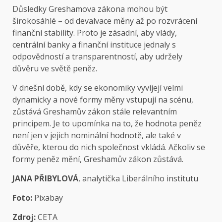
Důsledky Greshamova zákona mohou být
širokosáhlé – od devalvace měny až po rozvrácení
finanční stability. Proto je zásadní, aby vlády,
centrální banky a finanční instituce jednaly s
odpovědností a transparentností, aby udržely
důvěru ve světě peněz.
V dnešní době, kdy se ekonomiky vyvíjejí velmi
dynamicky a nové formy měny vstupují na scénu,
zůstává Greshamův zákon stále relevantním
principem. Je to upomínka na to, že hodnota peněz
není jen v jejich nominální hodnotě, ale také v
důvěře, kterou do nich společnost vkládá. Ačkoliv se
formy peněz mění, Greshamův zákon zůstává.
JANA PŘIBYLOVÁ
, analytička Liberálního institutu
Foto:
Pixabay
Zdroj:
CETA