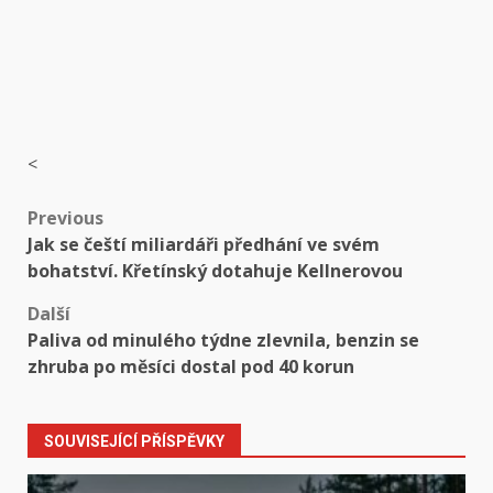
<
Post
Previous
Jak se čeští miliardáři předhání ve svém
navigation
bohatství. Křetínský dotahuje Kellnerovou
Další
Paliva od minulého týdne zlevnila, benzin se
zhruba po měsíci dostal pod 40 korun
SOUVISEJÍCÍ PŘÍSPĚVKY