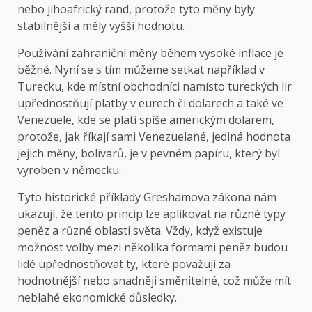
nebo jihoafrický rand, protože tyto měny byly
stabilnější a měly vyšší hodnotu.
Používání zahraniční měny během vysoké inflace je
běžné. Nyní se s tím můžeme setkat například v
Turecku, kde místní obchodníci namísto tureckých lir
upřednostňují platby v eurech či dolarech a také ve
Venezuele, kde se platí spíše americkým dolarem,
protože, jak říkají sami Venezuelané, jediná hodnota
jejich měny, bolívarů, je v pevném papíru, který byl
vyroben v německu.
Tyto historické příklady Greshamova zákona nám
ukazují, že tento princip lze aplikovat na různé typy
peněz a různé oblasti světa. Vždy, když existuje
možnost volby mezi několika formami peněz budou
lidé upřednostňovat ty, které považují za
hodnotnější nebo snadněji směnitelné, což může mít
neblahé ekonomické důsledky.