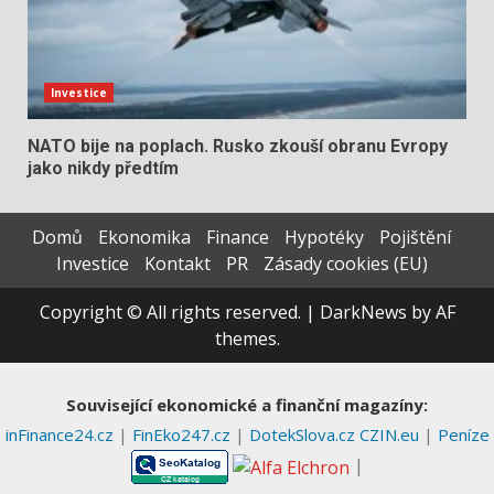
Investice
NATO bije na poplach. Rusko zkouší obranu Evropy
jako nikdy předtím
Domů
Ekonomika
Finance
Hypotéky
Pojištění
Investice
Kontakt
PR
Zásady cookies (EU)
Copyright © All rights reserved.
|
DarkNews
by AF
themes.
Související ekonomické a finanční magazíny:
inFinance24.cz
|
FinEko247.cz
|
DotekSlova.cz
CZIN.eu
|
Peníze
|