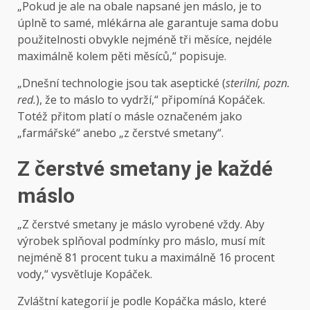
„Pokud je ale na obale napsané jen máslo, je to
úplně to samé, mlékárna ale garantuje sama dobu
použitelnosti obvykle nejméně tři měsíce, nejdéle
maximálně kolem pěti měsíců,“ popisuje.
„Dnešní technologie jsou tak aseptické (
sterilní, pozn.
red.
), že to máslo to vydrží,“ připomíná Kopáček.
Totéž přitom platí o másle označeném jako
„farmářské“ anebo „z čerstvé smetany“.
Z čerstvé smetany je každé
máslo
„Z čerstvé smetany je máslo vyrobené vždy. Aby
výrobek splňoval podmínky pro máslo, musí mít
nejméně 81 procent tuku a maximálně 16 procent
vody,“ vysvětluje Kopáček.
Zvláštní kategorií je podle Kopáčka máslo, které