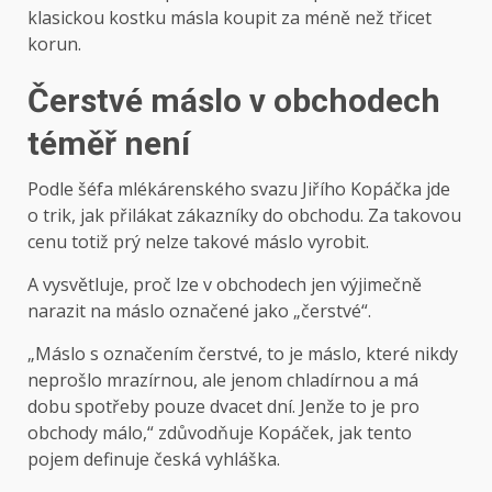
klasickou kostku másla koupit za méně než třicet
korun.
Čerstvé máslo v obchodech
téměř není
Podle šéfa mlékárenského svazu Jiřího Kopáčka jde
o trik, jak přilákat zákazníky do obchodu. Za takovou
cenu totiž prý nelze takové máslo vyrobit.
A vysvětluje, proč lze v obchodech jen výjimečně
narazit na máslo označené jako „čerstvé“.
„Máslo s označením čerstvé, to je máslo, které nikdy
neprošlo mrazírnou, ale jenom chladírnou a má
dobu spotřeby pouze dvacet dní. Jenže to je pro
obchody málo,“ zdůvodňuje Kopáček, jak tento
pojem definuje česká vyhláška.