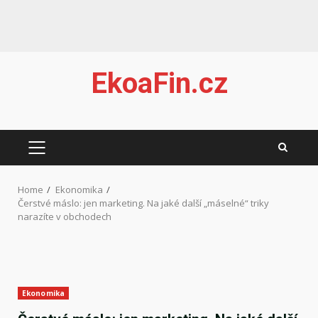
Skip
EkoaFin.cz
to
content
PRIMARY
MENU
Home
Ekonomika
Čerstvé máslo: jen marketing. Na jaké další „máselné“ triky
narazíte v obchodech
Ekonomika