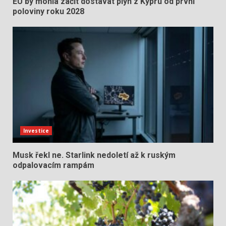
EU by mohla začít dostávat plyn z Kypru od první
poloviny roku 2028
Investice
Musk řekl ne. Starlink nedoletí až k ruským
odpalovacím rampám