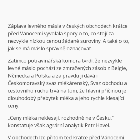
Záplava levného másla v českých obchodech krátce
před Vánocemi vyvolala spory o to, co stojí za
nezvykle nízkou cenou žádané suroviny. A také o to,
jak se má máslo správně označovat.
Zatímco potravinářská komora tvrdí, že nezvykle
levné máslo pochází ze zmražených zásob z Belgie,
Německa a Polska a za pravdu jí dává i
Českomoravský svaz mlékárenský, Svaz obchodu a
cestovního ruchu trvá na tom, že hlavní příčinou je
dlouhodobý přebytek mléka a jeho rychle klesající
ceny.
„Ceny mléka neklesají, rozhodně ne v Česku,“
konstatuje však agrární analytik Petr Havel.
V obchodech lze přitom teď krátce před Vánocemi