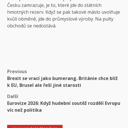
Česku zamrazuje, je to, které jde do státních
hmotných rezerv. Když se pak takové máslo uvolňuje
kvůli obměně, jde do průmyslové výroby. Na pulty
obchodů se nedostává.
Post
Previous
Brexit se vrací jako bumerang. Británie chce blíž
navigation
k EU, Brusel ale řeší jiné starosti
Další
Eurovize 2026: Když hudební soutěž rozdělí Evropu
víc než politika