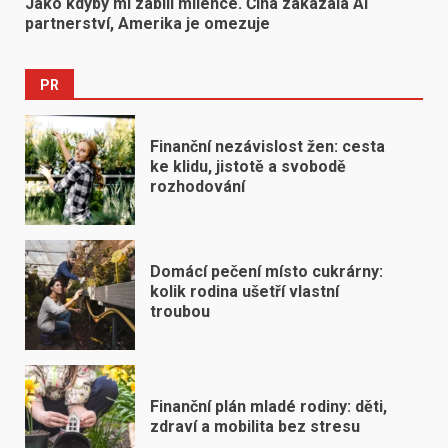
Jako kdyby mi zabili milence. Čína zakázala AI
partnerství, Amerika je omezuje
PR
Finanční nezávislost žen: cesta
ke klidu, jistotě a svobodě
rozhodování
Domácí pečení místo cukrárny:
kolik rodina ušetří vlastní
troubou
Finanční plán mladé rodiny: děti,
zdraví a mobilita bez stresu