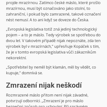
projde mrazírnou. Zatímco české máslo, které prošlo
mrazírnou, musí být označováno jako stolní, to
zahraniční, i pokud bylo zamrazené, takové označení
nést nemusí. A to ani když se doveze do Česka.
„Evropská legislativa totiž zná jediný technologický
pojem – a to je máslo. Tedy výrobek se spotřebou do
dvou let. V takovém případě nijak nepoznáte, zda ten
výrobek byl v mrazírnách,“ upřesňuje Kopáček s tím,
že je v tomto evropská legislativa vůči zákazníkům
nekorektní.
„Spotřebitel by neměl být klamán, měl by vědět, co
kupuje,“ domnívá se.
Zmrazení nijak neškodí
Rozmrazené máslo přitom není nijak závadné,
potvrzují odborníci. „Zmrazení je pro máslo
bezpečný způsob pro uchování. Při správném