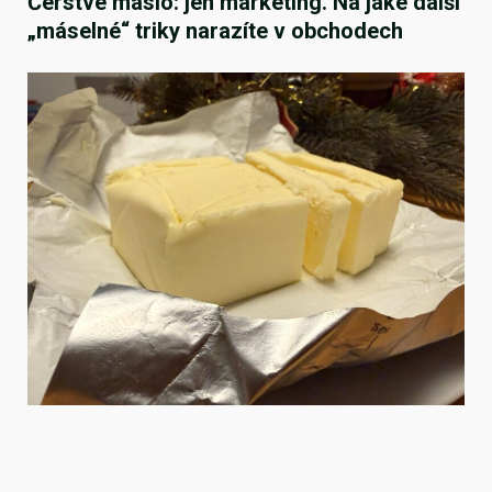
Čerstvé máslo: jen marketing. Na jaké další
„máselné“ triky narazíte v obchodech