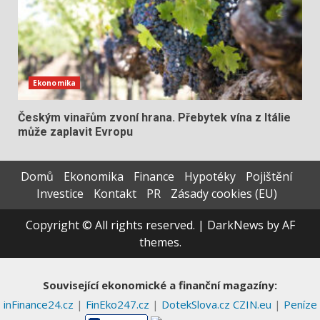
Ekonomika
Českým vinařům zvoní hrana. Přebytek vína z Itálie
může zaplavit Evropu
Domů
Ekonomika
Finance
Hypotéky
Pojištění
Investice
Kontakt
PR
Zásady cookies (EU)
Copyright © All rights reserved.
|
DarkNews
by AF
themes.
Související ekonomické a finanční magazíny:
inFinance24.cz
|
FinEko247.cz
|
DotekSlova.cz
CZIN.eu
|
Peníze