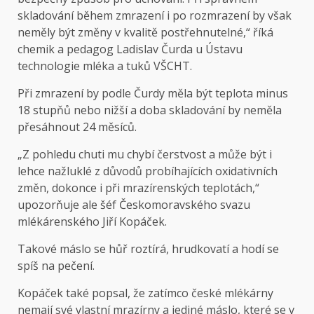
skladování během zmrazení i po rozmrazení by však
neměly být změny v kvalitě postřehnutelné,“ říká
chemik a pedagog Ladislav Čurda u Ústavu
technologie mléka a tuků VŠCHT.
Při zmrazení by podle Čurdy měla být teplota minus
18 stupňů nebo nižší a doba skladování by neměla
přesáhnout 24 měsíců.
„Z pohledu chuti mu chybí čerstvost a může být i
lehce nažluklé z důvodů probíhajících oxidativních
změn, dokonce i při mrazírenských teplotách,“
upozorňuje ale šéf Českomoravského svazu
mlékárenského Jiří Kopáček.
Takové máslo se hůř roztírá, hrudkovatí a hodí se
spíš na pečení.
Kopáček také popsal, že zatímco české mlékárny
nemají své vlastní mrazírny a jediné máslo, které se v