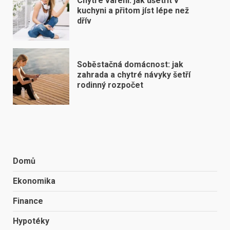
Chytré vaření: jak ušetřit v
kuchyni a přitom jíst lépe než
dřív
Soběstačná domácnost: jak
zahrada a chytré návyky šetří
rodinný rozpočet
Domů
Ekonomika
Finance
Hypotéky