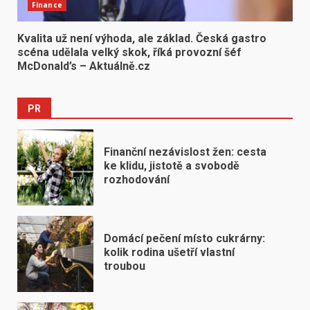
Finance
Kvalita už není výhoda, ale základ. Česká gastro
scéna udělala velký skok, říká provozní šéf
McDonald’s – Aktuálně.cz
PR
Finanční nezávislost žen: cesta
ke klidu, jistotě a svobodě
rozhodování
Domácí pečení místo cukrárny:
kolik rodina ušetří vlastní
troubou