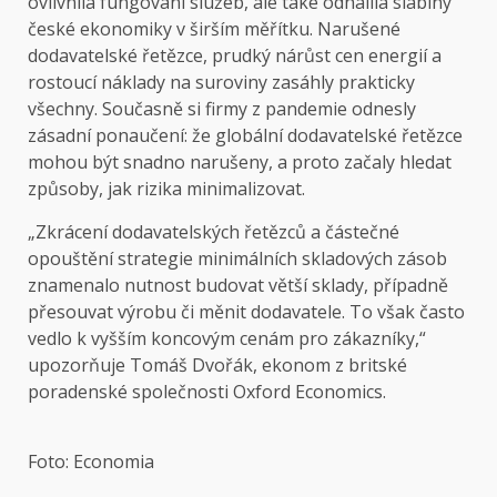
ovlivnila fungování služeb, ale také odhalila slabiny
české ekonomiky v širším měřítku. Narušené
dodavatelské řetězce, prudký nárůst cen energií a
rostoucí náklady na suroviny zasáhly prakticky
všechny. Současně si firmy z pandemie odnesly
zásadní ponaučení: že globální dodavatelské řetězce
mohou být snadno narušeny, a proto začaly hledat
způsoby, jak rizika minimalizovat.
„Zkrácení dodavatelských řetězců a částečné
opouštění strategie minimálních skladových zásob
znamenalo nutnost budovat větší sklady, případně
přesouvat výrobu či měnit dodavatele. To však často
vedlo k vyšším koncovým cenám pro zákazníky,“
upozorňuje Tomáš Dvořák, ekonom z britské
poradenské společnosti Oxford Economics.
Foto: Economia