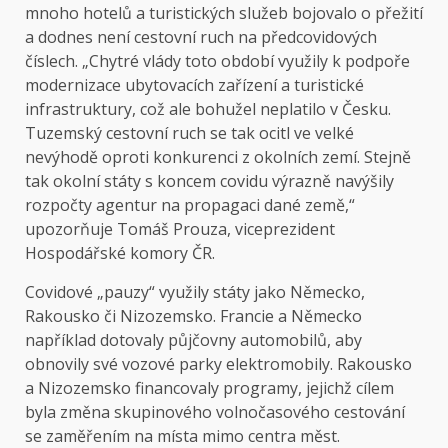
mnoho hotelů a turistických služeb bojovalo o přežití
a dodnes není cestovní ruch na předcovidových
číslech. „Chytré vlády toto období využily k podpoře
modernizace ubytovacích zařízení a turistické
infrastruktury, což ale bohužel neplatilo v Česku.
Tuzemský cestovní ruch se tak ocitl ve velké
nevýhodě oproti konkurenci z okolních zemí. Stejně
tak okolní státy s koncem covidu výrazně navýšily
rozpočty agentur na propagaci dané země,“
upozorňuje Tomáš Prouza, viceprezident
Hospodářské komory ČR.
Covidové „pauzy“ využily státy jako Německo,
Rakousko či Nizozemsko. Francie a Německo
například dotovaly půjčovny automobilů, aby
obnovily své vozové parky elektromobily. Rakousko
a Nizozemsko financovaly programy, jejichž cílem
byla změna skupinového volnočasového cestování
se zaměřením na místa mimo centra měst.