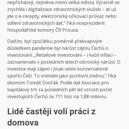
nepřicházejí, zejména mimo velká města. Výrazně se
zrychlila i digitalizace zdravotnických služeb – ať už
jde o e‑recepty, elektronický očkovací průkaz nebo
sdílení zdravotnických dat,“ říká viceprezident
Hospodářské komory ČR Prouza.
Dalším, byť zpočátku poměrně překvapivým
důsledkem pandemie byl nárůst zájmu Čechů o
investování. „Retailové investování – i kvůli inflaci –
zaznamenalo v posledních letech obrovský nárůst. O
investice mají zájem i jinak velmi konzervativně
spořící Češi. To vnímám jako pozitivní změnu,“ říká
ekonom Tomáš Dvořák. Podle dat Asociace pro
kapitálový trh za posledních pět let vzrostl počet
investujících Čechů ze 711 tisíc na 1,88 milionu.
Lidé častěji volí práci z
domova