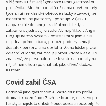
V Německu už mladší generace tamní gastroscénu
proměnila. „Mnoho podniků už nemá otevřeno celý
týden, ruší se klasické obědové služby a zavádějí se
moderní online platformy,“ popisuje. V Česku
naopak stále dominuje tradiční model, kdy si
zákazníci objednávají u stolu. Ale například v Anglii
funguje barový systém – hosté si musí jídlo a pití
objednat přímo u baru, protože podniky nemají
dostatek personálu na obsluhu. „Cena lidské práce
výrazně vzrostla, zatímco její produktivita klesla. To
znamená, že personálu je nedostatek a podniky na
něj už nemohou spoléhat tak jako dříve,“ dodává
Kastner.
Covid zabil ČSA
Podobně jako gastronomie i cestovní ruch prošel
dramatickou změnou. Zavřené hranice, omezení pro
turisty a nejistota ohledně budoucnosti způsobily, že