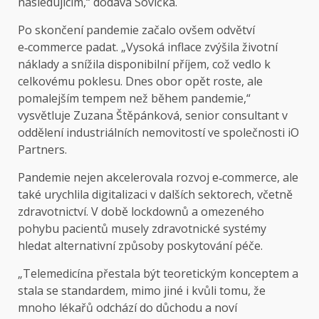
následujícím,“ dodává Sovička.
Po skončení pandemie začalo ovšem odvětví
e‑commerce padat. „Vysoká inflace zvýšila životní
náklady a snížila disponibilní příjem, což vedlo k
celkovému poklesu. Dnes obor opět roste, ale
pomalejším tempem než během pandemie,“
vysvětluje Zuzana Štěpánková, senior consultant v
oddělení industriálních nemovitostí ve společnosti iO
Partners.
Pandemie nejen akcelerovala rozvoj e‑commerce, ale
také urychlila digitalizaci v dalších sektorech, včetně
zdravotnictví. V době lockdownů a omezeného
pohybu pacientů musely zdravotnické systémy
hledat alternativní způsoby poskytování péče.
„Telemedicína přestala být teoretickým konceptem a
stala se standardem, mimo jiné i kvůli tomu, že
mnoho lékařů odchází do důchodu a noví