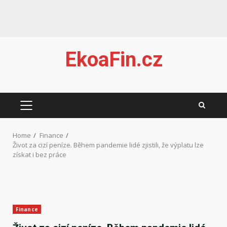
Skip
EkoaFin.cz
to
content
PRIMARY
MENU
Home
Finance
Život za cizí peníze. Během pandemie lidé zjistili, že výplatu lze
získat i bez práce
Finance