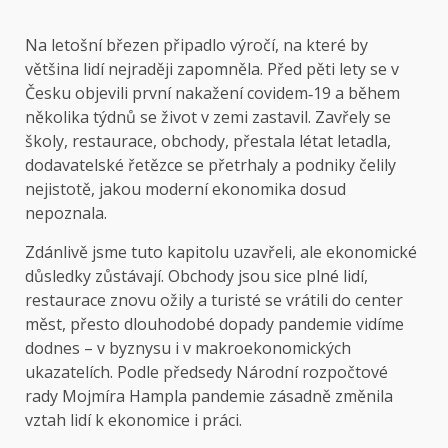
Na letošní březen připadlo výročí, na které by
většina lidí nejraději zapomněla. Před pěti lety se v
Česku objevili první nakažení covidem‑19 a během
několika týdnů se život v zemi zastavil. Zavřely se
školy, restaurace, obchody, přestala létat letadla,
dodavatelské řetězce se přetrhaly a podniky čelily
nejistotě, jakou moderní ekonomika dosud
nepoznala.
Zdánlivě jsme tuto kapitolu uzavřeli, ale ekonomické
důsledky zůstávají. Obchody jsou sice plné lidí,
restaurace znovu ožily a turisté se vrátili do center
měst, přesto dlouhodobé dopady pandemie vidíme
dodnes – v byznysu i v makroekonomických
ukazatelích. Podle předsedy Národní rozpočtové
rady Mojmíra Hampla pandemie zásadně změnila
vztah lidí k ekonomice i práci.