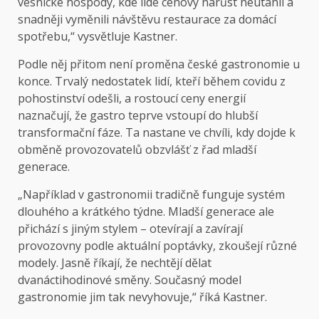
vesnické hospody, kde lidé cenový nárůst neutáhli a
snadněji vyměnili návštěvu restaurace za domácí
spotřebu,“ vysvětluje Kastner.
Podle něj přitom není proměna české gastronomie u
konce. Trvalý nedostatek lidí, kteří během covidu z
pohostinství odešli, a rostoucí ceny energií
naznačují, že gastro teprve vstoupí do hlubší
transformační fáze. Ta nastane ve chvíli, kdy dojde k
obměně provozovatelů obzvlášť z řad mladší
generace.
„Například v gastronomii tradičně funguje systém
dlouhého a krátkého týdne. Mladší generace ale
přichází s jiným stylem – otevírají a zavírají
provozovny podle aktuální poptávky, zkoušejí různé
modely. Jasně říkají, že nechtějí dělat
dvanáctihodinové směny. Současný model
gastronomie jim tak nevyhovuje,“ říká Kastner.