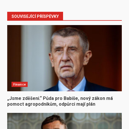
SOUVISEJÍCÍ PŘÍSPĚVKY
Finance
„Jsme zděšeni.“ Půda pro Babiše, nový zákon má
pomoct agropodnikům, odpůrci mají plán