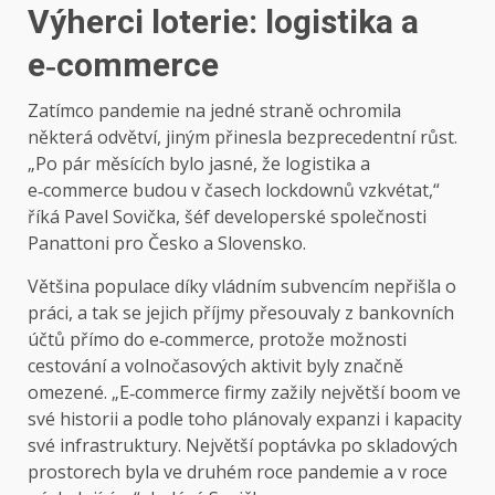
Výherci loterie: logistika a
e‑commerce
Zatímco pandemie na jedné straně ochromila
některá odvětví, jiným přinesla bezprecedentní růst.
„Po pár měsících bylo jasné, že logistika a
e‑commerce budou v časech lockdownů vzkvétat,“
říká Pavel Sovička, šéf developerské společnosti
Panattoni pro Česko a Slovensko.
Většina populace díky vládním subvencím nepřišla o
práci, a tak se jejich příjmy přesouvaly z bankovních
účtů přímo do e‑commerce, protože možnosti
cestování a volnočasových aktivit byly značně
omezené. „E‑commerce firmy zažily největší boom ve
své historii a podle toho plánovaly expanzi i kapacity
své infrastruktury. Největší poptávka po skladových
prostorech byla ve druhém roce pandemie a v roce