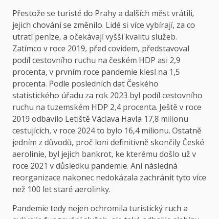
Přestože se turisté do Prahy a dalších měst vrátili,
jejich chování se změnilo. Lidé si více vybírají, za co
utratí peníze, a očekávají vyšší kvalitu služeb.
Zatímco v roce 2019, před covidem, představoval
podíl cestovního ruchu na českém HDP asi 2,9
procenta, v prvním roce pandemie klesl na 1,5
procenta. Podle posledních dat Českého
statistického úřadu za rok 2023 byl podíl cestovního
ruchu na tuzemském HDP 2,4 procenta. Ještě v roce
2019 odbavilo Letiště Václava Havla 17,8 milionu
cestujících, v roce 2024 to bylo 16,4 milionu. Ostatně
jedním z důvodů, proč loni definitivně skončily České
aerolinie, byl jejich bankrot, ke kterému došlo už v
roce 2021 v důsledku pandemie. Ani následná
reorganizace nakonec nedokázala zachránit tyto více
než 100 let staré aerolinky.
Pandemie tedy nejen ochromila turistický ruch a