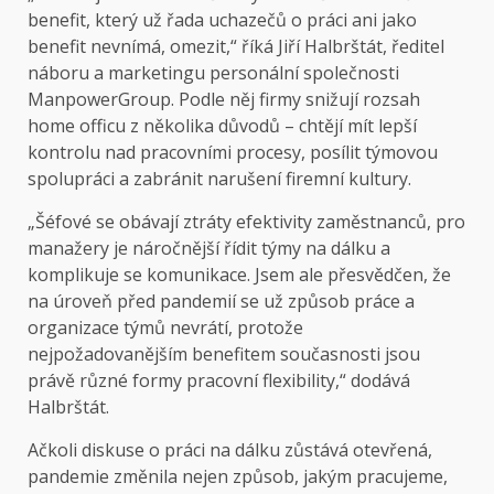
benefit, který už řada uchazečů o práci ani jako
benefit nevnímá, omezit,“ říká Jiří Halbrštát, ředitel
náboru a marketingu personální společnosti
ManpowerGroup. Podle něj firmy snižují rozsah
home officu z několika důvodů – chtějí mít lepší
kontrolu nad pracovními procesy, posílit týmovou
spolupráci a zabránit narušení firemní kultury.
„Šéfové se obávají ztráty efektivity zaměstnanců, pro
manažery je náročnější řídit týmy na dálku a
komplikuje se komunikace. Jsem ale přesvědčen, že
na úroveň před pandemií se už způsob práce a
organizace týmů nevrátí, protože
nejpožadovanějším benefitem současnosti jsou
právě různé formy pracovní flexibility,“ dodává
Halbrštát.
Ačkoli diskuse o práci na dálku zůstává otevřená,
pandemie změnila nejen způsob, jakým pracujeme,