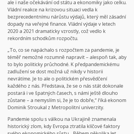
ale i naše očekávání od státu a ekonomiky jako celku.
Vládní reakce na krizovou situaci vedla k
bezprecedentnímu nárůstu výdajů, který měl zásadní
dopady na veřejné finance. Vládní výdaje v letech
2020 a 2021 dramaticky vzrostly, což vedlo k
rekordním schodkům rozpočtu.
„To, co se napáchalo s rozpočtem za pandemie, je
téměř nemožné rozumně napravit – alespoň tak, aby
to bylo politicky průchodné. K předpandemickému
zadlužení se dost možná už nikdy v historii
nevrátíme. Je to ale o politickém přesvědčení
každého z nás. Představa, že se o nás stát dokonale
postará i ve špatných časech, s námi ještě dlouho
zůstane – a nemyslím si, že je to dobře,“ říká ekonom
Dominik Stroukal z Metropolitní univerzity.
Pandemie spolu s válkou na Ukrajině znamenala
historický zlom, kdy Evropa ztratila klíčové faktory
svého ekonomického růstu. „Během několika let