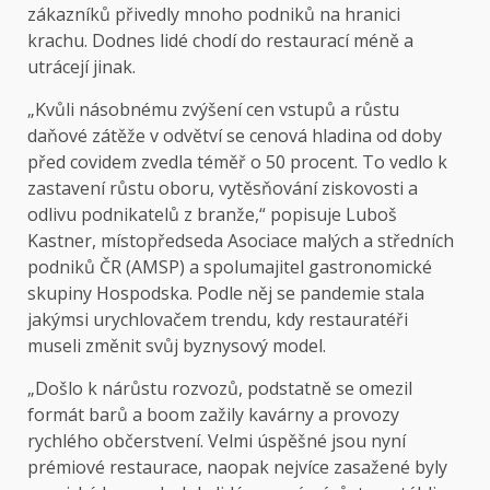
zákazníků přivedly mnoho podniků na hranici
krachu. Dodnes lidé chodí do restaurací méně a
utrácejí jinak.
„Kvůli násobnému zvýšení cen vstupů a růstu
daňové zátěže v odvětví se cenová hladina od doby
před covidem zvedla téměř o 50 procent. To vedlo k
zastavení růstu oboru, vytěsňování ziskovosti a
odlivu podnikatelů z branže,“ popisuje Luboš
Kastner, místopředseda Asociace malých a středních
podniků ČR (AMSP) a spolumajitel gastronomické
skupiny Hospodska. Podle něj se pandemie stala
jakýmsi urychlovačem trendu, kdy restauratéři
museli změnit svůj byznysový model.
„Došlo k nárůstu rozvozů, podstatně se omezil
formát barů a boom zažily kavárny a provozy
rychlého občerstvení. Velmi úspěšné jsou nyní
prémiové restaurace, naopak nejvíce zasažené byly