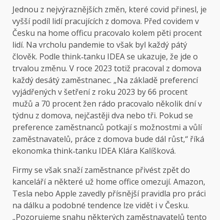
Jednou z nejvýraznějších změn, které covid přinesl, je
vyšší podíl lidí pracujících z domova. Před covidem v
Česku na home officu pracovalo kolem pěti procent
lidí. Na vrcholu pandemie to však byl každý pátý
člověk. Podle think‑tanku IDEA se ukazuje, že jde o
trvalou změnu. V roce 2023 totiž pracoval z domova
každý desátý zaměstnanec. „Na základě preferencí
vyjádřených v šetření z roku 2023 by 66 procent
mužů a 70 procent žen rádo pracovalo několik dní v
týdnu z domova, nejčastěji dva nebo tři. Pokud se
preference zaměstnanců potkají s možnostmi a vůlí
zaměstnavatelů, práce z domova bude dál růst,“ říká
ekonomka think‑tanku IDEA Klára Kalíšková.
Firmy se však snaží zaměstnance přivést zpět do
kanceláří a některé už home office omezují. Amazon,
Tesla nebo Apple zavedly přísnější pravidla pro práci
na dálku a podobné tendence lze vidět i v Česku.
„Pozorujeme snahu některých zaměstnavatelů tento