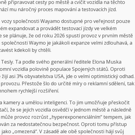
ně připravovat cesty po městě a cvičit vozidla na těchto
chází mu náročný proces mapování a testovacích jízd.
ě vozy společnosti Wayamo dostupné pro veřejnost pouze
kém expandovat a provádět testovací jízdy ve velkém
 se plánuje, že od roku 2026 spustí provoz v prvním městě
společnosti Waymo je jakákoli expanze velmi zdlouhavá, a
ést kdekoli by chtěli.
esly. Ta podle svého generální ředitele Elona Muska
mní vozidla polovině populace Spojených států. Oproti
ijí asi 3% obyvatelstva USA, jde o velmi optimistický odhad.
provozu. Přestože šlo do určité míry o reklamní sdělení, tak
nohem rychlejší rozšíření.
na kamery a umělou inteligenci. To jim umožňuje přeskočit
čí, že se jejich vozidla osvědčí v jednom městě a následně
e může provoz rozrůst „hyperexponenciálním“ tempem, jak
izován za nedostatečnou bezpečnost. Oproti tomu přístup
jako „omezená“. V zásadě ale obě společnosti hájí svůj