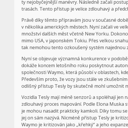
ty nejobyčejnější manévry. Následně začali postup
trasách. Tento přístup je velice zdlouhavý a před
Právě díky těmto přípravám jsou v současné dob
v několika amerických městech. Nyní začali ve vel
množství dalších měst včetně New Yorku. Dokonce
mimo USA, v japonském Tokiu. Přes velkou snahu 
tak nemohou tento ozkoušený systém najednou zav
Nyní se objevuje významná konkurence v podobě T
dokáže koncem letošního roku poskytnout autono
společnosti Waymo, která působí v oblastech, kde ž
Především proto, že vozy jsou stále ve zkušebním 
odlišný přístup Tesly by skutečně mohl umožnit m
Vozidla Tesly mají méně senzorů a spoléhají jen 
zdlouhavý proces mapování. Podle Elona Muska sta
je mohou nasadit prakticky kamkoli. Díky tomu s
jej on sám nazývá. Nicméně přístup Tesly je krit
Waymo je kritizován jako „křehký“ a jeho expanze 