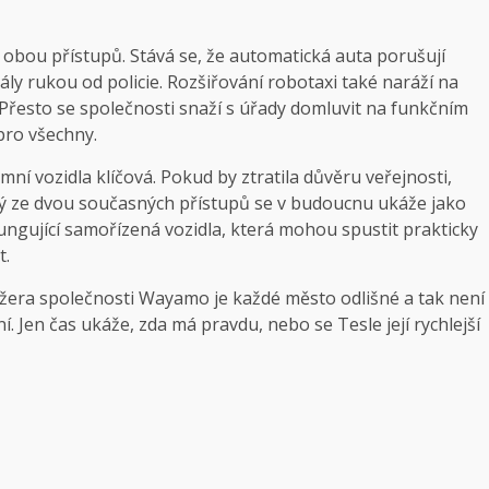
 obou přístupů. Stává se, že automatická auta porušují
ály rukou od policie. Rozšiřování robotaxi také naráží na
. Přesto se společnosti snaží s úřady domluvit na funkčním
pro všechny.
ní vozidla klíčová. Pokud by ztratila důvěru veřejnosti,
terý ze dvou současných přístupů se v budoucnu ukáže jako
ungující samořízená vozidla, která mohou spustit prakticky
t.
ažera společnosti Wayamo je každé město odlišné a tak není
Jen čas ukáže, zda má pravdu, nebo se Tesle její rychlejší