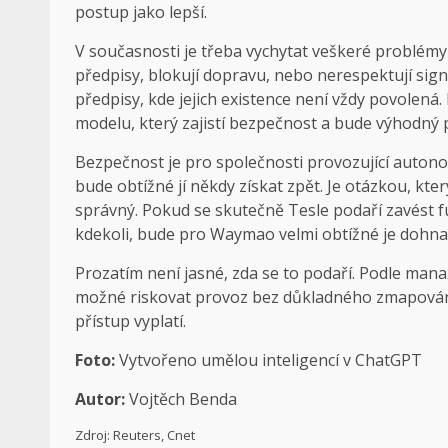
postup jako lepší.
V současnosti je třeba vychytat veškeré problémy
předpisy, blokují dopravu, nebo nerespektují sign
předpisy, kde jejich existence není vždy povolená
modelu, který zajistí bezpečnost a bude výhodný 
Bezpečnost je pro společnosti provozující autonom
bude obtížné jí někdy získat zpět. Je otázkou, k
správný. Pokud se skutečně Tesle podaří zavést f
kdekoli, bude pro Waymao velmi obtížné je dohna
Prozatím není jasné, zda se to podaří. Podle man
možné riskovat provoz bez důkladného zmapování. 
přístup vyplatí.
Foto:
Vytvořeno umělou inteligencí v ChatGPT
Autor:
Vojtěch Benda
Zdroj: Reuters, Cnet