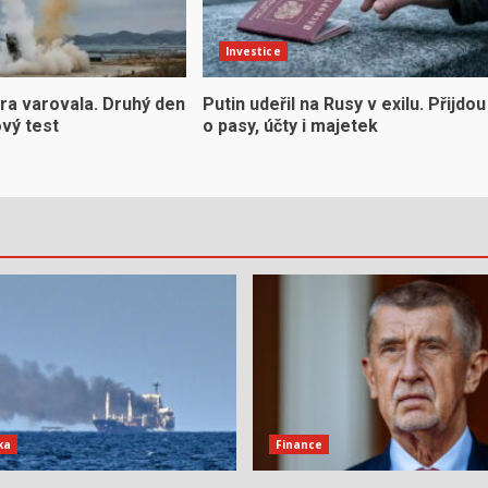
Investice
ra varovala. Druhý den
Putin udeřil na Rusy v exilu. Přijdou
ový test
o pasy, účty i majetek
ka
Finance