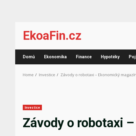
Skip
EkoaFin.cz
to
content
Domů
Ekonomika
Finance
Hypotéky
Poj
Home
Investice
Závody o robotaxi – Ekonomický magazí
Investice
Závody o robotaxi 