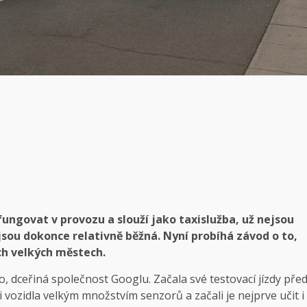
ngovat v provozu a slouží jako taxislužba, už nejsou
jsou dokonce relativně běžná. Nyní probíhá závod o to,
ch velkých městech.
dceřiná společnost Googlu. Začala své testovací jízdy pře
li vozidla velkým množstvím senzorů a začali je nejprve učit i