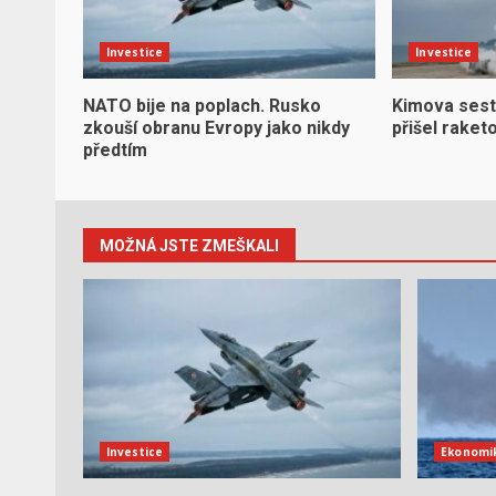
Investice
Investice
NATO bije na poplach. Rusko
Kimova sest
zkouší obranu Evropy jako nikdy
přišel raket
předtím
MOŽNÁ JSTE ZMEŠKALI
Investice
Ekonomi