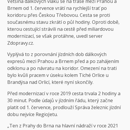
Většina dálkových vlaků se na trase mezi Prahou a
Brnem od 1. července vrátí na rychlejší trať po
koridoru přes Českou Třebovou. Cesta se proti
současnému stavu zkrátí o půl hodiny. Oproti době,
kterou cestující strávili na cestě před miliardovou
modernizací, se však protáhne, uvedl server
Zdopravy.cz.
Vyplývá to z porovnání jízdních dob dálkových
expresů mezi Prahou a Brnem před a po zahájením
odklonu a po návratu na koridor. Omezení na trati
bylo kvůli pracem v úseku kolem Tiché Orlice u
Brandýsa nad Orlicí, které nyní skončily.
Před modernizací v roce 2019 cesta trvala 2 hodiny a
30 minut. Podle údajů v jízdním řádu,
který začne
platit od 1. července
, prodlouží Správa železnic jízdní
dobu nejvíce RegioJetu.
„Ten z Prahy do Brna na hlavní nádraží v roce 2021