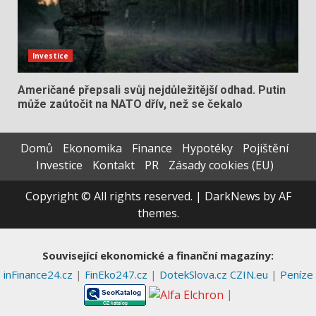
Investice
Američané přepsali svůj nejdůležitější odhad. Putin
může zaútočit na NATO dřív, než se čekalo
Domů
Ekonomika
Finance
Hypotéky
Pojištění
Investice
Kontakt
PR
Zásady cookies (EU)
Copyright © All rights reserved.
|
DarkNews
by AF
themes.
Související ekonomické a finanční magazíny:
inFinance24.cz
|
FinEko247.cz
|
DotekSlova.cz
CZIN.eu
|
Peníze
|