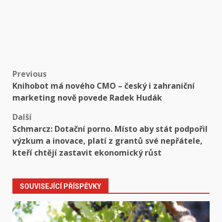
Post
Previous
Knihobot má nového CMO – český i zahraniční
navigation
marketing nově povede Radek Hudák
Další
Schmarcz: Dotační porno. Místo aby stát podpořil
výzkum a inovace, platí z grantů své nepřátele,
kteří chtějí zastavit ekonomický růst
SOUVISEJÍCÍ PŘÍSPĚVKY