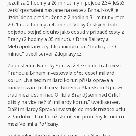
jezdil za 2 hodiny a 26 minut, nyní pojede 2:34. Ještě
větší zpomalení nastane na cestě z Brna. Nově je
jízdní doba prodloužena z 2 hodin a 31 minut v roce
2021 na 2 hodiny a 42 minut. Vlaky Českých drah
pojedou stejně dlouho jako dosud v případě cesty z
Prahy (2 hodiny a 35 minut), z Brna Railjety a
Metropolitany zrychlí o minutu na 2 hodiny a 33
minut,“
uvedl
server Zdopravy.cz.
Za poslední dva roky Správa železnic do trati mezi
Prahou a Brnem investovala přes deset miliard
korun. „Na sedm miliard korun přišla oprava a
modernizace trati mezi Brnem a Blanskem. Úpravy
trati mezi Ústím nad Orlicí a Brandýsem nad Orlicí
přišly na více než tři miliardy korun,“ uvádí server.
Další miliardy Správa investuje do modernizace uzlu
v Pardubicích nebo už skončené proměny koridoru
mezi Velimí a Poříčany.
Podle mluvčího Správy železnic Jana Nevoly je