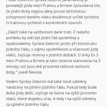
pomalejší jízda mezi Prahou a Brnem způsobená tím,
že jízdní doby nejsou dány pouze technickou
schopností daného vlaku dosáhnout určité rychlosti
či traťovou rychlostí v konkrétních úsecích
.
„Záleží také na vytíženosti dané trati. Z našeho
pohledu by měl být jízdní řád spolehlivý a
opakovatelný. Správa železnic proto při konstrukci
jízdního řádu, v zájmu spolehlivosti a včasnosti jízdy
vlaků, zvyšuje rezervy v jízdních dobách. U linky Ex 3
mezi Prahou a Brnem je tato rezerva stanovena na 3
minuty, což jsou dvě procenta celkové cestovní
doby,“ uvedl Nevola.
Vedení Správy železnic má také nově odměny
navázány na plnění jízdního řádu. Pokud tedy bude
doba jízdy delší, zvyšuje se šance na vyšší procento
vlaků, které dojedou včas. A tedy i na vyšší odměny
za splnění jízdního řádu.