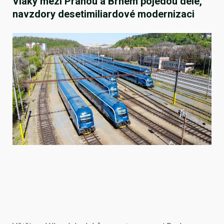
Vlaky mezi Prahou a Brnem pojedou déle,
navzdory desetimiliardové modernizaci