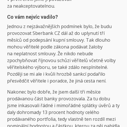
za neakceptovatelnou.
Co vám nejvíc vadilo?
Jednou z nejzávažnějších podmínek bylo, že budu
provozovat Sberbank CZ dál až do uplynutí tří
měsíců od podepsání kupní smlouvy. Tak dlouho
mohou věřitelé podle zákona podávat žaloby
na neplatnost smlouvy. Že nikdo nebude
zpochybňovat říjnovou schůzi věřitelů včetně volby
věřitelského výboru, se také zdálo nesplnitelné.
Později se mi ale i kvůli hrozbě sankcí podařilo
přesvědčit věřitele i poradce, že jiná cesta není.
Nakonec bylo dobře, že jsem další tři měsíce
prodávanou část banky provozovala. Za tu dobu
jsme inkasovali řádné i mimořádné splátky úvěrů a ty
daly dohromady 13 procent hodnoty celého
prodávaného portfolia, tedy vlastně ten rozdíl mezi
nominální hodnotou a částkou, kterou za něj nabídla