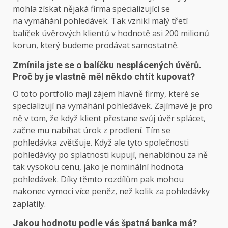
mohla získat nějaká firma specializující se
na vymáhání pohledávek. Tak vznikl malý třetí
balíček úvěrových klientů v hodnotě asi 200 mi­lionů
korun, který budeme prodávat samostatně.
Zmínila jste se o balíčku nesplácených úvěrů.
Proč by je vlastně měl někdo chtít kupovat?
O toto portfolio mají zájem hlavně firmy, které se
specializují na vymáhání pohledávek. Zajímavé je pro
ně v tom, že když klient přestane svůj úvěr splácet,
začne mu nabíhat úrok z prodlení. Tím se
pohledávka zvětšuje. Když ale tyto společnosti
pohledávky po splatnosti kupují, nenabídnou za ně
tak vysokou cenu, jako je nominální hodnota
pohledávek. Díky těmto rozdílům pak mohou
nakonec vymoci více peněz, než kolik za pohledávky
zaplatily.
Jakou hodnotu podle vás špatná banka má?