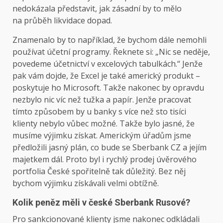
nedokázala představit, jak zásadní by to mělo
na průběh likvidace dopad.
Znamenalo by to například, že bychom dále nemohli
používat účetní programy. Řeknete si: „Nic se neděje,
povedeme účetnictví v excelových tabulkách.“ Jenže
pak vám dojde, že Excel je také americký produkt –
poskytuje ho Microsoft. Takže nakonec by opravdu
nezbylo nic víc než tužka a papír. Jenže pracovat
tímto způsobem by u banky s více než sto tisíci
klienty nebylo vůbec možné. Takže bylo jasné, že
musíme výjimku získat. Americkým úřadům jsme
předložili jasný plán, co bude se Sberbank CZ a jejím
majetkem dál. Proto byl i rychlý prodej úvěrového
portfolia České spořitelně tak důležitý. Bez něj
bychom výjimku získávali velmi obtížně.
Kolik peněz měli v české Sberbank Rusové?
Pro sankcionované klienty jsme nakonec odkládali