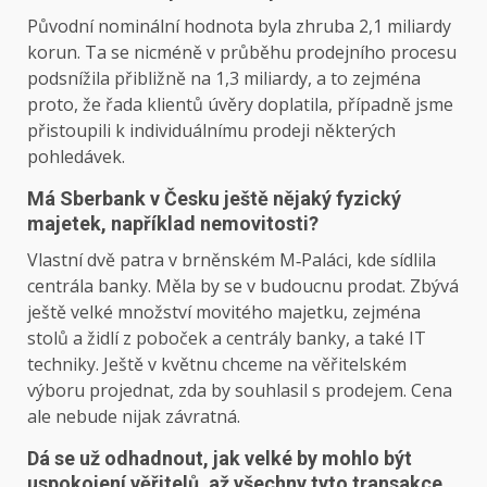
Původní nominální hodnota byla zhruba 2,1 miliardy
korun. Ta se nicméně v průběhu prodejního procesu
podsnížila přibližně na 1,3 miliardy, a to zejména
proto, že řada klientů úvěry doplatila, případně jsme
přistoupili k individuálnímu prodeji některých
pohledávek.
Má Sberbank v Česku ještě nějaký fyzický
majetek, například nemovitosti?
Vlastní dvě patra v brněnském M‑Paláci, kde sídlila
centrála banky. Měla by se v budoucnu prodat. Zbývá
ještě velké množství movitého majetku, zejména
stolů a židlí z pobo­ček a centrály banky, a také IT
techniky. Ještě v květnu chceme na věřitelském
výboru projednat, zda by souhlasil s prodejem. Cena
ale nebude nijak závratná.
Dá se už odhadnout, jak velké by mohlo být
uspokojení věřitelů, až všechny tyto transakce