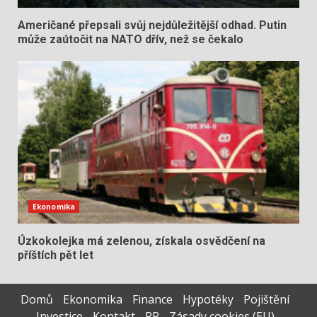
Američané přepsali svůj nejdůležitější odhad. Putin
může zaútočit na NATO dřív, než se čekalo
Ekonomika
Úzkokolejka má zelenou, získala osvědčení na
příštích pět let
Domů
Ekonomika
Finance
Hypotéky
Pojištění
Investice
Kontakt
PR
Zásady cookies (EU)