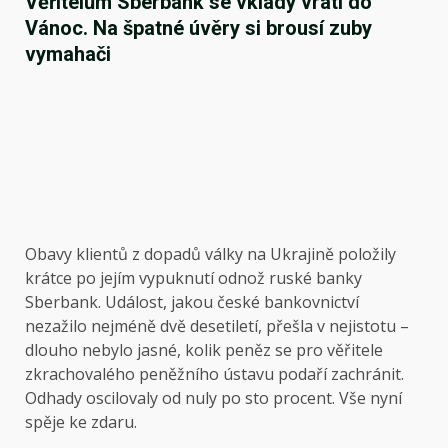
Věřitelům Sberbank se vklady vrátí do
Vánoc. Na špatné úvěry si brousí zuby
vymahači
Obavy klientů z dopadů války na Ukrajině položily
krátce po jejím vypuknutí odnož ruské banky
Sberbank. Událost, jakou české bankovnictví
nezažilo nejméně dvě desetiletí, přešla v nejistotu –
dlouho nebylo jasné, kolik peněz se pro věřitele
zkrachovalého peněžního ústavu podaří zachránit.
Odhady oscilovaly od nuly po sto procent. Vše nyní
spěje ke zdaru.