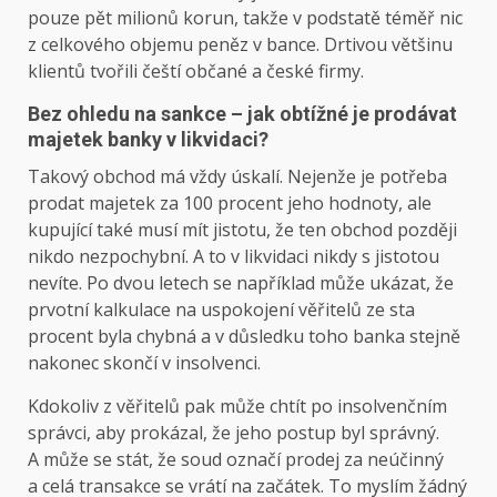
pouze pět milionů korun, takže v podstatě téměř nic
z celkového objemu peněz v bance. Drtivou většinu
klientů tvořili čeští občané a české firmy.
Bez ohledu na sankce – jak obtížné je prodávat
majetek banky v likvidaci?
Takový obchod má vždy úskalí. Nejenže je potřeba
prodat majetek za 100 procent jeho hodnoty, ale
kupující také musí mít jistotu, že ten obchod později
nikdo nezpochybní. A to v likvidaci nikdy s jistotou
nevíte. Po dvou letech se například může ukázat, že
prvotní kalkulace na uspokojení věřitelů ze sta
procent byla chybná a v důsledku toho banka stejně
nakonec skončí v insolvenci.
Kdokoliv z věřitelů pak může chtít po insolvenčním
správci, aby prokázal, že jeho postup byl správný.
A může se stát, že soud označí prodej za neúčinný
a celá transakce se vrátí na začátek. To myslím žádný