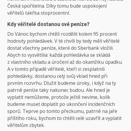
Česká spořitelna. Díky tomu bude uspokojení
věřitelů takřka stoprocentní.
Kdy věřitelé dostanou své peníze?
Do Vánoc bychom chtěli rozdělit kolem 95 procent
hodnoty pohledávek. V té chvíli by tedy měli věřitelé
dostat všechny peníze, které do Sberbank vložili.
Abych to vysvětlila: každá pohledávka se skládá
z vlastního vkladu a úročení až do okamžiku úpadku.
A v tomto případě věřitelé, kteří si zesplatnili
pohledávky, dostanou celý svůj vklad hned při
prvním rozvrhu. Dlužit budeme úroky, i když na ty
patrně peníze taky nakonec budou. Ale hned je
vyplatit nemůžeme, protože ještě nevíme, kolik
budeme muset doplatit po ukončení incidenčních
sporů. Teprve po tomto přezkumu, patrně na jaře
příštího roku, bychom to chtěli celé uzavřít a vyplatit
věřitelům zbytek.