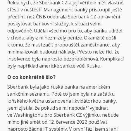
Řekla bych, že Sberbank CZ a její věřitelé měli vlastně
štěstí v neštěstí. Management banky přistoupil ještě
předtím, než ČNB odebrala Sberbank CZ oprávnění
poskytovat bankovní služby, k situaci velmi
odpovědně. Udělal všechno pro to, aby banku udržel
v chodu, aby z ní nezmizely peníze. Okamžitě došli
k tomu, že musí začít propouštět zaměstnance, aby
minimalizovali budoucí náklady. Přesto nelze říci, že
insolvence byla naprosto bezproblémová. Komplikací
byly například americké sankce vůči Rusku.
O co konkrétně šlo?
Sberbank byla jako ruská banka na americkém
sankčním seznamu. Poté co jsem byla na začátku
loňského května ustanovena likvidátorkou banky,
jsem zjistila, že pokud se mi nepodaří vyjednat
ve Washingtonu pro Sberbank CZ výjimku, nebude
mimo jiné smět od 12. července 2022 používat
naprosto žádné IT systémy. V první fázi jsem si ani