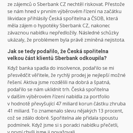
ze zájemců o Sberbank CZ nechtěl riskovat. Přestože
se nám hned v prvním výběrovém řízení na začátku
likvidace přihlásily Česká spořitelna a ČSOB, která
měla zájem o hypotéky Sberbank CZ, nakonec
závaznou nabídku nepředložily. Následné schůzky
ukázaly, že problémem byla právě zmíněná nejistota.
Jak se tedy podařilo, že Česká spořitelna
velkou část klientů Sberbank odkoupila?
Když banka spadla do insolvence, podařilo se mi
přesvědčit věřitele, že rychlý prodej je nejlepší možné
řešení. Aktiva jsme rozdělili na dobrá a špatná,
podařilo se nám uklidnit trh. Česká spořitelna
v dalším výběrovém řízení nabídla za portfolio
v hodnotě převyšující 47 miliard korun částku zhruba
41 miliard. To znamenalo slevu nějakých 13 procent,
což se zdálo dobré. Spořitelna ale přidala spoustu
podmínek. Když jsme si s poradci nabídku přečetli,
v první chvíli jsme ji považovali