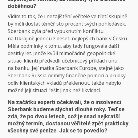
doběhnou?
Vidím to tak, že i nezajištění věřitelé ve třetí skupině
by měli dostat téměř sto procent svých pohledávek.
Sberbank byla před vypuknutím konfliktu
na Ukrajině jednou z deseti nejlepších bank v Česku.
Měla podmínky k tomu, aby tady fungovala další
desítky let. Jenže kvůli mimořádné geopolitické
situaci klienti předvedli učebnicový příklad runu
na banku. Její matka Sberbank Europe, stejně jako
Sberbank Russia odmítly finančně pomoci a prudký
odliv klientských vkladů překlenout, takže nebylo
možné její situaci řešit jinak než likvidací.
Na začátku experti očekávali, že o insolvenci
Sberbank budeme slýchat dlouhé roky. Teď se
zdá, že po dvou letech, což je snad nejkratší
možný termín, dostanou věřitelé zpět prakticky
všechny své peníze. Jak se to povedlo?