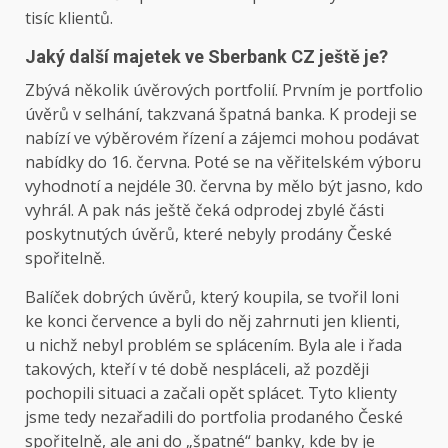
tisíc klientů.
Jaký další majetek ve Sberbank CZ ještě je?
Zbývá několik úvěrových portfolií. Prvním je portfolio
úvěrů v selhání, takzvaná špatná banka. K prodeji se
nabízí ve výběrovém řízení a zájemci mohou podávat
nabídky do 16. června. Poté se na věřitelském výboru
vyhodnotí a nejdéle 30. června by mělo být jasno, kdo
vyhrál. A pak nás ještě čeká odprodej zbylé části
poskytnutých úvěrů, které nebyly prodány České
spořitelně.
Balíček dobrých úvěrů, který koupila, se tvořil loni
ke konci července a byli do něj zahrnuti jen klienti,
u nichž nebyl problém se splácením. Byla ale i řada
takových, kteří v té době nespláceli, až později
pochopili situaci a začali opět splácet. Tyto klienty
jsme tedy nezařadili do portfolia prodaného České
spořitelně, ale ani do „špatné“ banky, kde by je