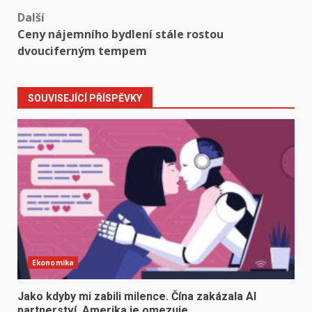
navigation
Další
Ceny nájemního bydlení stále rostou
dvouciferným tempem
SOUVISEJÍCÍ PŘÍSPĚVKY
Ekonomika
Jako kdyby mi zabili milence. Čína zakázala AI
partnerství, Amerika je omezuje