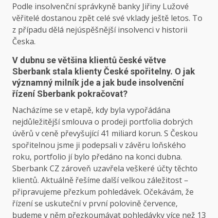
Podle insolvenční správkyně banky Jiřiny Lužové
věřitelé dostanou zpět celé své vklady ještě letos. To
z případu dělá nejúspěšnější insolvenci v historii
Česka.
V dubnu se většina klientů české větve
Sberbank stala klienty České spořitelny. O jak
významný milník jde a jak bude insolvenční
řízení Sberbank pokračovat?
Nacházíme se v etapě, kdy byla vypořádána
nejdůležitější smlouva o prodeji portfolia dobrých
úvěrů v ceně převyšující 41 miliard korun. S Českou
spořitelnou jsme ji podepsali v závěru loňského
roku, portfolio jí bylo předáno na konci dubna.
Sberbank CZ zároveň uzavřela veškeré účty těchto
klientů. Aktuálně řešíme další velkou záležitost –
připravujeme přezkum pohledávek. Očekávám, že
řízení se uskuteční v první polovině července,
budeme v něm přezkoumávat pohledávky více než 13