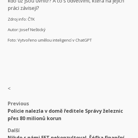
kdo už jsou uvnitř? A co s odvětvími, která na jejich
práci závisejí?
Zdroj info: ČTK
Autor: Josef Neštický
Foto: Vytvořeno umělou inteligencí v ChatGPT
<
Post
Previous
Policie nalezla v domě ředitele Správy železnic
navigation
přes 80 milionů korun
Další
Nikdo s námi EET nekonzultoval. Šéfka finanční