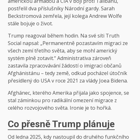
americkou armádou a CIA v boji proti Tálibánu,
postřelil dva příslušníky Národní gardy. Sarah
Beckstromová zemřela, její kolega Andrew Wolfe
stále bojuje o život.
Trump reagoval během hodin. Na své síti Truth
Social napsal: „Permanentně pozastavím migraci ze
všech zemí třetího světa, aby se mohl americký
systém plně zotavit.“ Administrativa zároveň
zastavila zpracovávání žádostí o imigraci občanů
Afghánistánu – tedy země, odkud pocházel útočník
přesídlený do USA v roce 2021 za vlády Joea Bidena.
Afghánec, kterého Amerika přijala jako spojence, se
stal záminkou pro radikální omezení migrace z
celého rozvojového světa. Ironie je to hořká.
Co přesně Trump plánuje
Od ledna 2025, kdy nastoupil do druhého funkčního