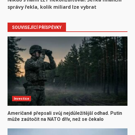
správy řekla, kolik miliard lze vybrat
SOUVISEJÍCÍ PŘÍSPĚVKY
Investice
Američané přepsali svůj nejdůležitější odhad. Putin
může zaútočit na NATO dřív, než se čekalo