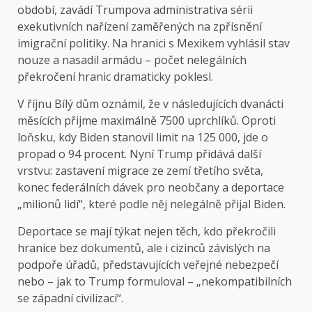
období, zavádí Trumpova administrativa sérii
exekutivních nařízení zaměřených na zpřísnění
imigrační politiky. Na hranici s Mexikem vyhlásil stav
nouze a nasadil armádu – počet nelegálních
překročení hranic dramaticky poklesl.
V říjnu Bílý dům oznámil, že v následujících dvanácti
měsících přijme maximálně 7500 uprchlíků. Oproti
loňsku, kdy Biden stanovil limit na 125 000, jde o
propad o 94 procent. Nyní Trump přidává další
vrstvu: zastavení migrace ze zemí třetího světa,
konec federálních dávek pro neobčany a deportace
„milionů lidí“, které podle něj nelegálně přijal Biden.
Deportace se mají týkat nejen těch, kdo překročili
hranice bez dokumentů, ale i cizinců závislých na
podpoře úřadů, představujících veřejné nebezpečí
nebo – jak to Trump formuloval – „nekompatibilních
se západní civilizací“.