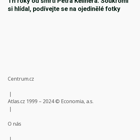
Tři roky od smrti Petra Kellnera. Soukromí
si hlídal, podívejte se na ojedinělé fotky
Centrum.cz
|
Atlas.cz
1999 – 2024 ©
Economia, a.s.
|
O nás
|