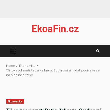
Skip
EkoaFin.cz
to
content
PRIMARY
MENU
Home
Ekonomika
Tři roky od smrti Petra Kellnera. Soukromí si hlídal, podívejte se
na ojedinělé fotky
Ekonomika