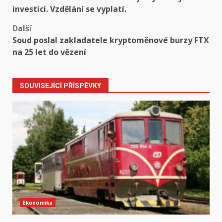
navigation
investici. Vzdělání se vyplatí.
Další
Soud poslal zakladatele kryptoměnové burzy FTX
na 25 let do vězení
SOUVISEJÍCÍ PŘÍSPĚVKY
Ekonomika