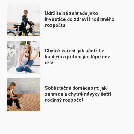
Udržitelná zahrada jako
investice do zdraví i rodinného
rozpočtu
Chytré vaření: jak ušetřit v
kuchyni a přitom jíst lépe než
dřív
Soběstačná domácnost: jak
zahrada a chytré návyky šetří
rodinný rozpočet