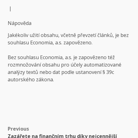
|
Nápověda
Jakékoliv užití obsahu, včetně převzetí článků, je bez
souhlasu
Economia, a.s.
zapovězeno.
Bez souhlasu
Economia, a.s.
je zapovězeno též
rozmnožování obsahu pro účely automatizované
analýzy textů nebo dat podle ustanovení § 39c
autorského zákona.
Post
Previous
Zazářete na finančním trhu díky nejcennější