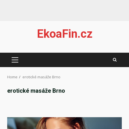
Skip
EkoaFin.cz
to
content
PRIMARY
MENU
Home
erotické masáže Brno
erotické masáže Brno