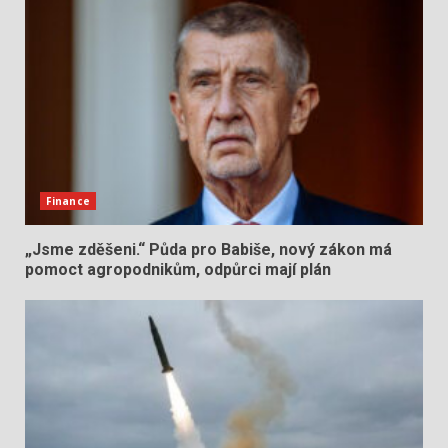
Finance
„Jsme zděšeni.“ Půda pro Babiše, nový zákon má
pomoct agropodnikům, odpůrci mají plán