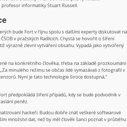
 profesor informatiky Stuart Russell.
ce
kterých bude Fort v říjnu spolu s dalšími experty diskutovat n
 ČSOB v pražských Radlicích. Chystá se hovořit o šíření
otiž výrazně zlevní vytváření obsahu. Vypadá jako vytvořený
lené na konkrétního člověka, třeba na základě prozkoumání
az. „Za minulého režimu se občas lidé vymazávali z fotografií v
cenzorů. Nyní je tato technologie široce dostupná,“
 Fort předpokládá šíření případů, kdy se bude podvodník v
zaslání peněz.
atizovaní hackeři. Budou dobře znát veškeré softwarové
ím množství dat, než by měl člověk šanci poznat v průběhu