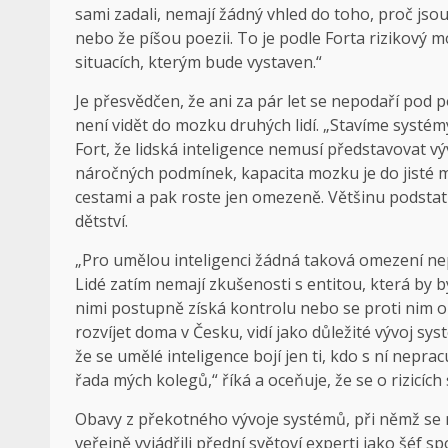
sami zadali, nemají žádný vhled do toho, proč jso
nebo že píšou poezii. To je podle Forta rizikový 
situacích, kterým bude vystaven.“
Je přesvědčen, že ani za pár let se nepodaří pod
není vidět do mozku druhých lidí. „Stavíme systémy
Fort, že lidská inteligence nemusí představovat v
náročných podmínek, kapacita mozku je do jisté mí
cestami a pak roste jen omezeně. Většinu podstat
dětství.
„Pro umělou inteligenci žádná taková omezení nep
Lidé zatím nemají zkušenosti s entitou, která by b
nimi postupně získá kontrolu nebo se proti nim ob
rozvíjet doma v Česku, vidí jako důležité vývoj sy
že se umělé inteligence bojí jen ti, kdo s ní nepra
řada mých kolegů,“ říká a oceňuje, že se o rizicích
Obavy z překotného vývoje systémů, při němž se 
veřejně vyjádřili přední světoví experti jako šéf 