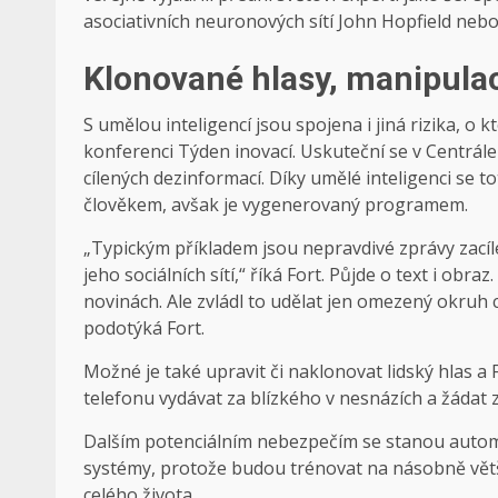
asociativních neuronových sítí John Hopfield nebo
Klonované hlasy, manipula
S umělou inteligencí jsou spojena i jiná rizika, o 
konferenci Týden inovací. Uskuteční se v Centrále
cílených dezinformací. Díky umělé inteligenci se t
člověkem, avšak je vygenerovaný programem.
„Typickým příkladem jsou nepravdivé zprávy zací
jeho sociálních sítí,“ říká Fort. Půjde o text i obr
novinách. Ale zvládl to udělat jen omezený okruh 
podotýká Fort.
Možné je také upravit či naklonovat lidský hlas a
telefonu vydávat za blízkého v nesnázích a žádat 
Dalším potenciálním nebezpečím se stanou autom
systémy, protože budou trénovat na násobně větš
celého života.