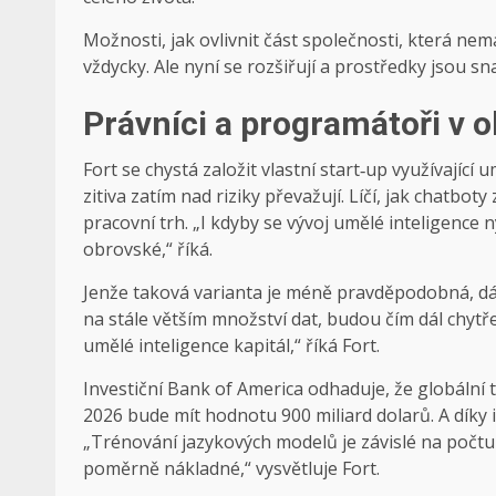
Možnosti, jak ovlivnit část společnosti, která nem
vždycky. Ale nyní se rozšiřují a prostředky jsou 
Právníci a programátoři v 
Fort se chystá založit vlastní start‑up využívající 
zitiva zatím nad riziky převažují. Líčí, jak chatb
pracovní trh. „I kdyby se vývoj umělé inteligence n
obrovské,“ říká.
Jenže taková varianta je méně pravděpodobná, dá
na stále větším množství dat, budou čím dál chytřej
umělé inteligence kapitál,“ říká Fort.
Investiční Bank of America odhaduje, že globální 
2026 bude mít hodnotu 900 miliard dolarů. A díky i
„Trénování jazykových modelů je závislé na počtu p
poměrně nákladné,“ vysvětluje Fort.