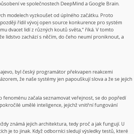
 působení ve společnostech DeepMind a Google Brain.
vých modelech vyzkoušet od úplného začátku. Proto
 později řídil vývoj open source konkurence pro systém
mu dvacet lidí z různých koutů světa,“ říká. V tomto
že lidstvo zachází s něčím, do čeho neumí proniknout, a
najevo, byl český programátor překvapen reakcemi
 názorem, že naše systémy jen papouškují slova a že se jejich
 fenoménu začala seznamovat veřejnost, se do popředí
okročilé umělé inteligence, jejichž vnitřní fungování
dy známá jejich architektura, tedy proč a jak fungují. U
 je to jinak. Když odborníci sledují výsledky testů, které