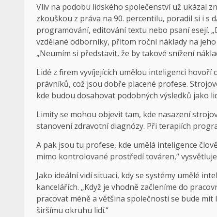
Vliv na podobu lidského společenství už ukázal z
zkouškou z práva na 90. percentilu, poradil si i s
programování, editování textu nebo psaní esejí. 
vzdělané odborníky, přitom roční náklady na jeho 
„Neumím si představit, že by takové snížení nákl
Lidé z firem vyvíjejících umělou inteligenci hovo
právníků, což jsou dobře placené profese. Strojo
kde budou dosahovat podobných výsledků jako lid
Limity se mohou objevit tam, kde nasazení strojo
stanovení zdravotní diagnózy. Při terapiích progr
A pak jsou tu profese, kde umělá inteligence člo
mimo kontrolované prostředí továren,“ vysvětluje 
Jako ideální vidí situaci, kdy se systémy umělé i
kancelářích. „Když je vhodně začleníme do praco
pracovat méně a většina společnosti se bude mít 
širšímu okruhu lidí.“