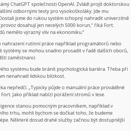
námý ChatGPT společnosti OpenAI. Zvládl projít doktorskou
 dalšími odbornými testy pro vysokoškoláky. Jde mu
„Dostali jsme do rukou systém schopný nahradit univerzitně
provoz dosahují jen necelých 5000 korun,“ říká Fort.
adů nemělo výrazný vliv na ekonomiku.“
ří o nahrazení rutinní práce například programátorů nebo
vé systémy se mohou snadno prosadit v řadě dalších oborů,
ští zaměstnanci.
vého systému bude bránit psychologická bariéra. Třeba při
am nenahradí lidskou blízkost.
věka nepředčí. „Typicky půjde o manuální práce prováděné
Fort. Jako příklad nabízí porážení stromů v lese.
nteligence stanou pomocným pracovníkem, například v
vního trhu, mohli bychom se dočkat toho, že budeme
lépe. Některé dosud drahé služby začnou být dostupnější