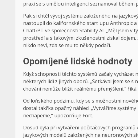
praxi se s umělou inteligencí seznamoval během
Pak si chtěl vývoj systému založeného na jazyko
nastoupil do kalifornského start‑upu Anthropic a
ChatGPT ve společnosti Stability AI. „Měl jsem v tý
prostředí a s takovými zkušenostmi získal dojem, 
nikdo neví, zda se mu to někdy podaří.
Opomíjené lidské hodnoty
Když schopnosti těchto systémů začaly vycházet 
některých lidí z jiných oborů. „Setkával jsem se s
chování nemůže blížit reálnému přemýšlení,“ říká.
Od loňského podzimu, kdy se s možnostmi nového
dostal takřka opačný náhled. „Vytváříme systémy p
nechápeme,“ upozorňuje Fort.
Dosud byla při vytváření počítačových programů vž
jazykových modelů založených na neuronových sítích