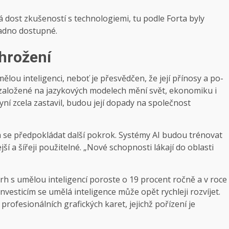
á dost zkušeností s technologiemi, tu podle Forta byly
snadno dostupné.
ohrožení
umělou inteligenci, neboť je přesvědčen, že její přínosy a po­
oty založené na jazykových modelech mění svět, ekonomiku i
yní zcela zastavil, budou její dopady na společnost
 se předpokládat další pokrok. Systémy AI budou trénovat
ší a šířeji použitelné. „Nové schopnosti lákají do oblasti
trh s umělou inteligencí poroste o 19 procent ročně a v roce
nvesticím se umělá inteligence může opět rychleji rozvíjet.
rofesionálních grafických karet, jejichž pořízení je