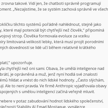
u zrovna takové. Vidí jen, že chatboti správně programují
moment. „Nezajistíme, že se systém zachová správně ve všech
 pokličku těchto systémů pořádně nahlédnout, stejně jako
, které mají potenciál být chytřejší než člověk,“ připomíná
ývojový strop. Člověka formovala evoluce za vcelku
ry limitovaná velikostí lebky, která musí projít porodními
ných dovedností se lidé učí během relativně krátkého
latí,“ upozorňuje.
yla chytřejší než oni sami. Obava, že umělá inteligence nad
rátí, je oprávněná a muž, jenž nyní hodlá své znalosti
stémů hlídat a vnést do nich lidské hodnoty. „Často slýchám,
cují. Ale to není pravda. Ve firmě Anthropic vyjadřovala obavy
 spojených s umělou inteligencí začíná veřejně mluvit.
nebere v potaz zabudování hodnot lidského společenství,
společnosti Stability AI Emad Mostaque, vynálezce