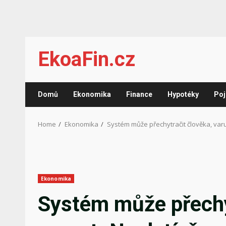
Skip
EkoaFin.cz
to
content
Domů
Ekonomika
Finance
Hypotéky
Poj
Home
Ekonomika
Systém může přechytračit člověka, varuje
Ekonomika
Systém může přechyt