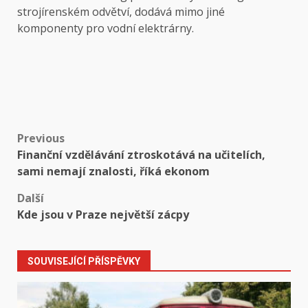
strojírenském odvětví, dodává mimo jiné
komponenty pro vodní elektrárny.
Post
Previous
Finanční vzdělávání ztroskotává na učitelích,
navigation
sami nemají znalosti, říká ekonom
Další
Kde jsou v Praze největší zácpy
SOUVISEJÍCÍ PŘÍSPĚVKY