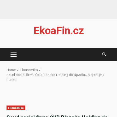
Skip
EkoaFin.cz
to
content
PRIMARY
MENU
Home
Ekonomika
Soud poslal firmu ČKD Blansko Holding do úpadku. Majitel je z
Ruska
Ekonomika