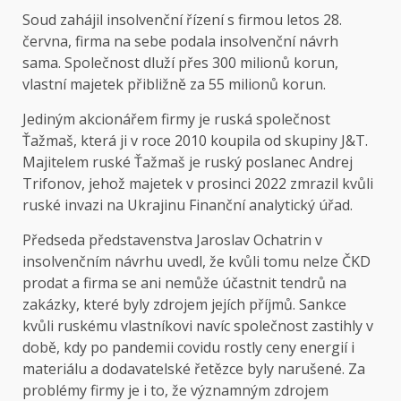
Soud zahájil insolvenční řízení s firmou letos 28.
června, firma na sebe podala insolvenční návrh
sama. Společnost dluží přes 300 milionů korun,
vlastní majetek přibližně za 55 milionů korun.
Jediným akcionářem firmy je ruská společnost
Ťažmaš, která ji v roce 2010 koupila od skupiny J&T.
Majitelem ruské Ťažmaš je ruský poslanec Andrej
Trifonov, jehož majetek v prosinci 2022 zmrazil kvůli
ruské invazi na Ukrajinu Finanční analytický úřad.
Předseda představenstva Jaroslav Ochatrin v
insolvenčním návrhu uvedl, že kvůli tomu nelze ČKD
prodat a firma se ani nemůže účastnit tendrů na
zakázky, které byly zdrojem jejích příjmů. Sankce
kvůli ruskému vlastníkovi navíc společnost zastihly v
době, kdy po pandemii covidu rostly ceny energií i
materiálu a dodavatelské řetězce byly narušené. Za
problémy firmy je i to, že významným zdrojem