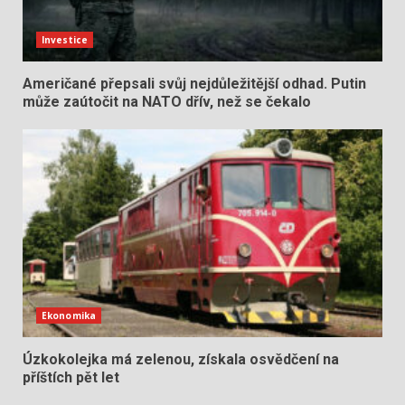
Investice
Američané přepsali svůj nejdůležitější odhad. Putin
může zaútočit na NATO dřív, než se čekalo
Ekonomika
Úzkokolejka má zelenou, získala osvědčení na
příštích pět let