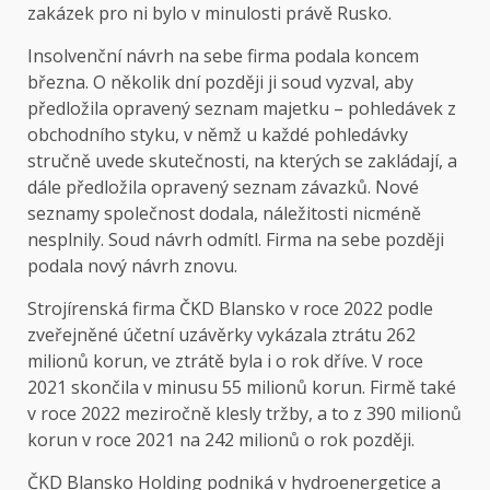
zakázek pro ni bylo v minulosti právě Rusko.
Insolvenční návrh na sebe firma podala koncem
března. O několik dní později ji soud vyzval, aby
předložila opravený seznam majetku – pohledávek z
obchodního styku, v němž u každé pohledávky
stručně uvede skutečnosti, na kterých se zakládají, a
dále předložila opravený seznam závazků. Nové
seznamy společnost dodala, náležitosti nicméně
nesplnily. Soud návrh odmítl. Firma na sebe později
podala nový návrh znovu.
Strojírenská firma ČKD Blansko v roce 2022 podle
zveřejněné účetní uzávěrky vykázala ztrátu 262
milionů korun, ve ztrátě byla i o rok dříve. V roce
2021 skončila v minusu 55 milionů korun. Firmě také
v roce 2022 meziročně klesly tržby, a to z 390 milionů
korun v roce 2021 na 242 milionů o rok později.
ČKD Blansko Holding podniká v hydroenergetice a