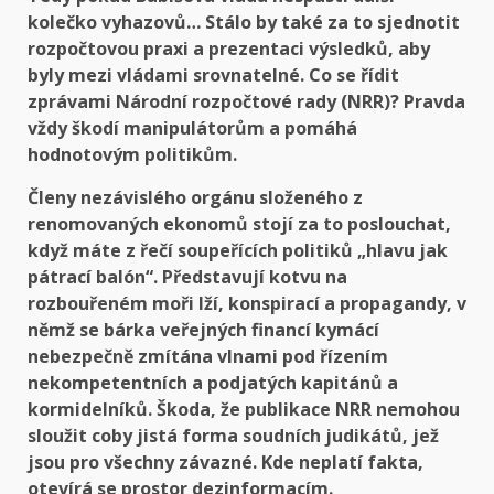
kolečko vyhazovů… Stálo by také za to sjednotit
rozpočtovou praxi a prezentaci výsledků, aby
byly mezi vládami srovnatelné. Co se řídit
zprávami Národní rozpočtové rady (NRR)? Pravda
vždy škodí manipulátorům a pomáhá
hodnotovým politikům.
Členy nezávislého orgánu složeného z
renomovaných ekonomů stojí za to poslouchat,
když máte z řečí soupeřících politiků „hlavu jak
pátrací balón“. Představují kotvu na
rozbouřeném moři lží, konspirací a propagandy, v
němž se bárka veřejných financí kymácí
nebezpečně zmítána vlnami pod řízením
nekompetentních a podjatých kapitánů a
kormidelníků. Škoda, že publikace NRR nemohou
sloužit coby jistá forma soudních judikátů, jež
jsou pro všechny závazné. Kde neplatí fakta,
otevírá se prostor dezinformacím.