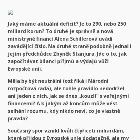
Jaký máme aktuální deficit? Je to 290, nebo 250
miliard korun? To druhé je správně a nová
ministryně financí Alena Schillerová uvádí
zavádějící číslo. Na druhé straně podobně jednal i
jejím předchůdce Zbyněk Stanjura. Jde o to, jak
započítávat bilanci příjmů a výdajů vůči
Evropské unii.
Měla by být neutrální (což říká i Národní
rozpočtová rada), ale tohle pravidlo nedodržel
ani jeden z nich. Jak se dnes „kouzlí“ s veřejnými
financemi? A k jakým až koncům může vést
selhání rozumu, kdy nikdo neví, co je vlastně
pravda?
Současný spor vznikl kvůli čtyřiceti miliardám,
které přijdou z Evropské unie dodatečně, ale my