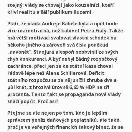
stejný: vlády se chovají jako kouzelníci, kteří
křiví realitu a šálí publikum iluzemi.
Platí, že vláda Andreje Babiše byla a opět bude
více marnotratná, než kabinet Petra Fialy. Takže
má větší motivaci svalovat vlastní schodek na
někoho jiného a zároveň svá čísla poněkud
„navonět“. Stanjura alespoň neobvinil ze svých
chyb konkurenci. A byť nebyl žádný rozpočtový
zachránce, přeci jen se ke státní kase choval
řádově lépe než Alena Schillerová. Deficit
státního rozpočtu se za něj snížil zhruba dva a
půl krát, z hrozivé úrovně 6,65 % HDP na tři
procenta. Tento fakt se propaganda nové vlády
snaží popřít. Proč asi?
Ptejme se ale nejen po tom, kdo je lepším
správcem peněz daňových poplatníků, ale také,
proč je ve veřejných financích takový binec, že se