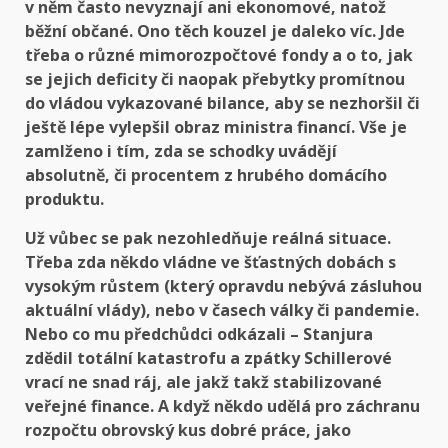
v něm často nevyznají ani ekonomové, natož
běžní občané. Ono těch kouzel je daleko víc. Jde
třeba o různé mimorozpočtové fondy a o to, jak
se jejich deficity či naopak přebytky promítnou
do vládou vykazované bilance, aby se nezhoršil či
ještě lépe vylepšil obraz ministra financí. Vše je
zamlženo i tím, zda se schodky uvádějí
absolutně, či procentem z hrubého domácího
produktu.
Už vůbec se pak nezohledňuje reálná situace.
Třeba zda někdo vládne ve šťastných dobách s
vysokým růstem (který opravdu nebývá zásluhou
aktuální vlády), nebo v časech války či pandemie.
Nebo co mu předchůdci odkázali – Stanjura
zdědil totální katastrofu a zpátky Schillerové
vrací ne snad ráj, ale jakž takž stabilizované
veřejné finance. A když někdo udělá pro záchranu
rozpočtu obrovský kus dobré práce, jako