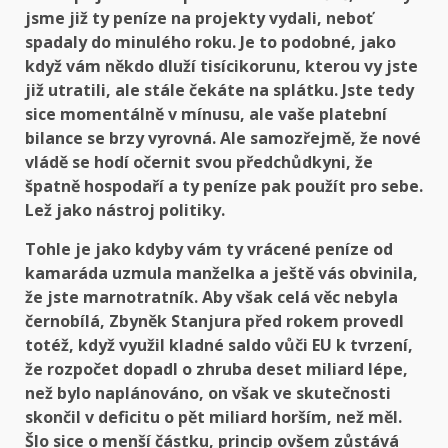
jsme již ty peníze na projekty vydali, neboť
spadaly do minulého roku. Je to podobné, jako
když vám někdo dluží tisícikorunu, kterou vy jste
již utratili, ale stále čekáte na splátku. Jste tedy
sice momentálně v mínusu, ale vaše platební
bilance se brzy vyrovná. Ale samozřejmě, že nové
vládě se hodí očernit svou předchůdkyni, že
špatně hospodaří a ty peníze pak použít pro sebe.
Lež jako nástroj politiky.
Tohle je jako kdyby vám ty vrácené peníze od
kamaráda uzmula manželka a ještě vás obvinila,
že jste marnotratník. Aby však celá věc nebyla
černobílá, Zbyněk Stanjura před rokem provedl
totéž, když využil kladné saldo vůči EU k tvrzení,
že rozpočet dopadl o zhruba deset miliard lépe,
než bylo naplánováno, on však ve skutečnosti
skončil v deficitu o pět miliard horším, než měl.
Šlo sice o menší částku, princip ovšem zůstává