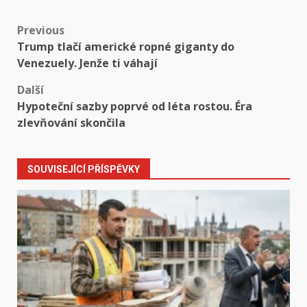
Post
Previous
Trump tlačí americké ropné giganty do
navigation
Venezuely. Jenže ti váhají
Další
Hypoteční sazby poprvé od léta rostou. Éra
zlevňování skončila
SOUVISEJÍCÍ PŘÍSPĚVKY