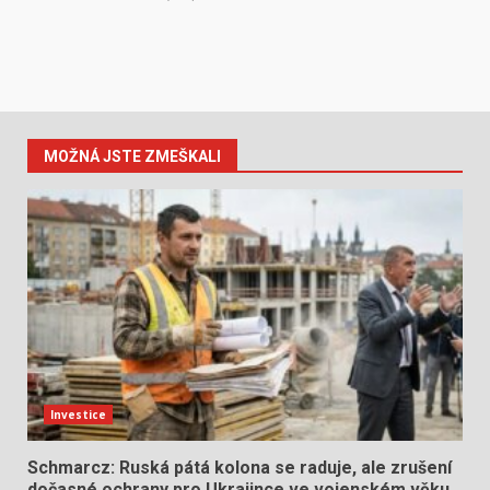
MOŽNÁ JSTE ZMEŠKALI
Investice
Schmarcz: Ruská pátá kolona se raduje, ale zrušení
dočasné ochrany pro Ukrajince ve vojenském věku