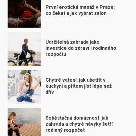
První erotická masáž v Praze:
co čekat a jak vybrat salon
Udržitelná zahrada jako
investice do zdraví i rodinného
rozpočtu
Chytré vaření: jak ušetřit v
kuchyni a přitom jíst lépe než
dřív
Soběstačná domácnost: jak
zahrada a chytré návyky šetří
rodinný rozpočet