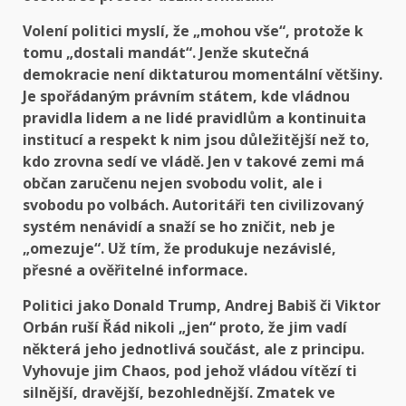
Volení politici myslí, že „mohou vše“, protože k
tomu „dostali mandát“. Jenže skutečná
demokracie není diktaturou momentální většiny.
Je spořádaným právním státem, kde vládnou
pravidla lidem a ne lidé pravidlům a kontinuita
institucí a respekt k nim jsou důležitější než to,
kdo zrovna sedí ve vládě. Jen v takové zemi má
občan zaručenu nejen svobodu volit, ale i
svobodu po volbách. Autoritáři ten civilizovaný
systém nenávidí a snaží se ho zničit, neb je
„omezuje“. Už tím, že produkuje nezávislé,
přesné a ověřitelné informace.
Politici jako Donald Trump, Andrej Babiš či Viktor
Orbán ruší Řád nikoli „jen“ proto, že jim vadí
některá jeho jednotlivá součást, ale z principu.
Vyhovuje jim Chaos, pod jehož vládou vítězí ti
silnější, dravější, bezohlednější. Zmatek ve