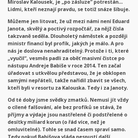
Miroslav Kalousek, je „po zásluze“ potrestán…
Lidmi, kteří neznají pravdu, se totiž snáze šíbuje.
Můžeme jen litovat, že už mezi námi není Eduard
Janota, skvělý a poctivý rozpočtář, za nějž čísla
takzvaně seděla. Dlouholetý náměstek a později
ministr financí byl profík, jakých je málo. A pro
nás je doslova nenahraditelný. Protože i ti, které
„vyučil“, vesměs padli za oběť masivní čistce po
nástupu Andreje Babiše v roce 2014. Ten začal
úřadovat s utkvělou představou, že je obklopen
samými nepřáteli, takže nařídil zbavit se všech,
kteří byli v resortu za Kalouska. Tedy i za Janoty.
Od té doby jsme svědky zmatků. Nemusí jít vždy
o cílené falšování, ale bez profíků se stává, že
příjmy a výdaje jsou nastřelené či podstřelené o
desítky miliard korun (o řád více, než je
omluvitelné). Tohle se snad časem spraví samo.
Tedy pokud Babišova vláda nespustí další