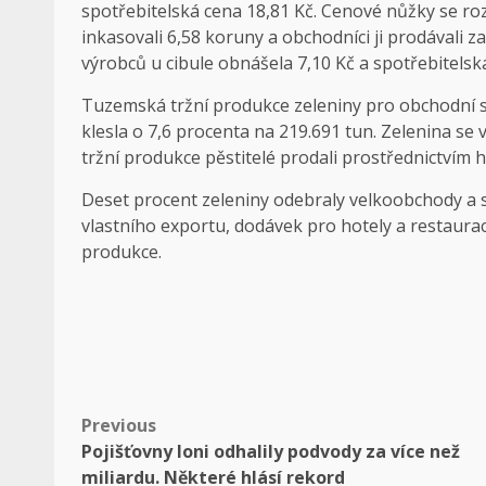
spotřebitelská cena 18,81 Kč. Cenové nůžky se roze
inkasovali 6,58 koruny a obchodníci ji prodávali 
výrobců u cibule obnášela 7,10 Kč a spotřebitelská
Tuzemská tržní produkce zeleniny pro obchodní s
klesla o 7,6 procenta na 219.691 tun. Zelenina se
tržní produkce pěstitelé prodali prostřednictví
Deset procent zeleniny odebraly velkoobchody a s
vlastního exportu, dodávek pro hotely a restaurac
produkce.
Post
Previous
Pojišťovny loni odhalily podvody za více než
navigation
miliardu. Některé hlásí rekord