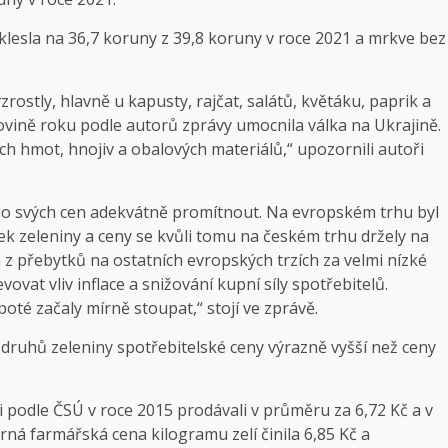
esla na 36,7 koruny z 39,8 koruny v roce 2021 a mrkve bez
ostly, hlavně u kapusty, rajčat, salátů, květáku, paprik a
ovině roku podle autorů zprávy umocnila válka na Ukrajině.
h hmot, hnojiv a obalových materiálů,“ upozornili autoři
o do svých cen adekvátně promítnout. Na evropském trhu byl
ek zeleniny a ceny se kvůli tomu na českém trhu držely na
 z přebytků na ostatních evropských trzích za velmi nízké
ovat vliv inflace a snižování kupní síly spotřebitelů.
oté začaly mírně stoupat,“ stojí ve zprávě.
druhů zeleniny spotřebitelské ceny výrazně vyšší než ceny
 podle ČSÚ v roce 2015 prodávali v průměru za 6,72 Kč a v
ná farmářská cena kilogramu zelí činila 6,85 Kč a