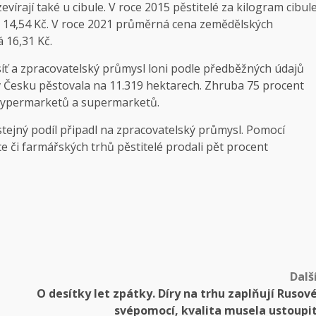
vírají také u cibule. V roce 2015 pěstitelé za kilogram cibul
za 14,54 Kč. V roce 2021 průměrná cena zemědělských
 16,31 Kč.
íť a zpracovatelský průmysl loni podle předběžných údajů
 v Česku pěstovala na 11.319 hektarech. Zhruba 75 procent
m hypermarketů a supermarketů.
tejný podíl připadl na zpracovatelský průmysl. Pomocí
e či farmářských trhů pěstitelé prodali pět procent
Dalš
O desítky let zpátky. Díry na trhu zaplňují Rusov
svépomocí, kvalita musela ustoupi