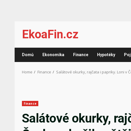
Skip
EkoaFin.cz
to
content
Domů
Ekonomika
Finance
Hypotéky
Poj
Home
Finance
Salátové okurky, rajčata i papriky. Loni v 
Finance
Salátové okurky, rajč