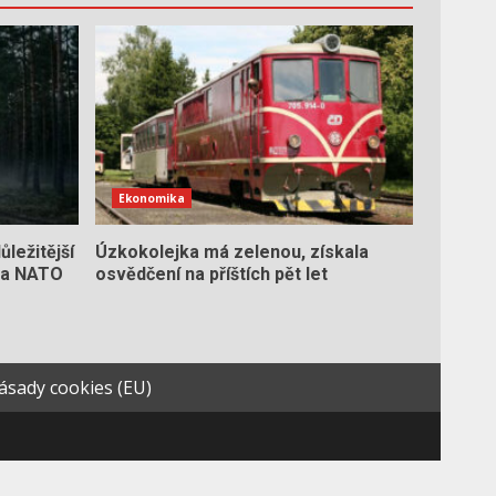
Ekonomika
ležitější
Úzkokolejka má zelenou, získala
 na NATO
osvědčení na příštích pět let
ásady cookies (EU)