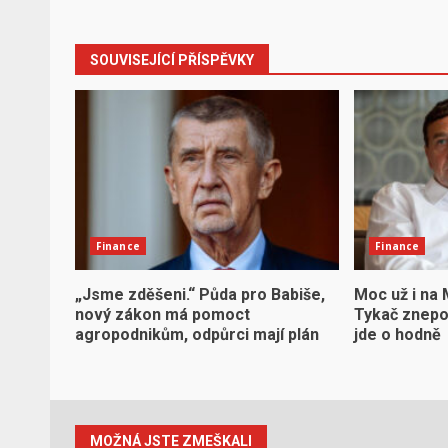
SOUVISEJÍCÍ PŘÍSPĚVKY
Finance
Finance
„Jsme zděšeni.“ Půda pro Babiše,
Moc už i na
nový zákon má pomoct
Tykač znepok
agropodnikům, odpůrci mají plán
jde o hodně
MOŽNÁ JSTE ZMEŠKALI