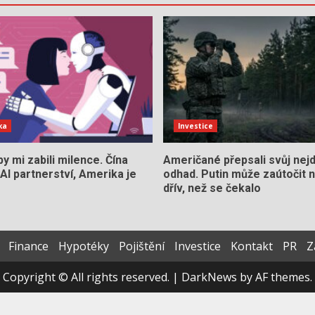
ka
Investice
y mi zabili milence. Čína
Američané přepsali svůj nejdů
AI partnerství, Amerika je
odhad. Putin může zaútočit
dřív, než se čekalo
Finance
Hypotéky
Pojištění
Investice
Kontakt
PR
Z
Copyright © All rights reserved.
|
DarkNews
by AF themes.