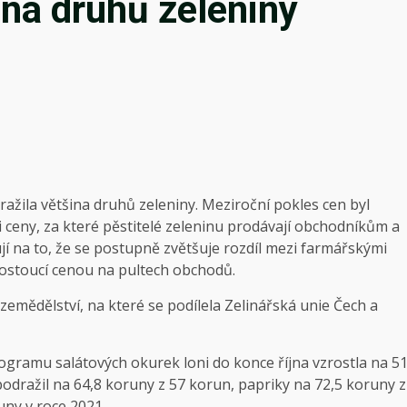
ina druhů zeleniny
žila většina druhů zeleniny. Meziroční pokles cen byl
 ceny, za které pěstitelé zeleninu prodávají obchodníkům a
í na to, že se postupně zvětšuje rozdíl mezi farmářskými
 rostoucí cenou na pultech obchodů.
zemědělství, na které se podílela Zelinářská unie Čech a
ogramu salátových okurek loni do konce října vzrostla na 5
podražil na 64,8 koruny z 57 korun, papriky na 72,5 koruny z
uny v roce 2021.