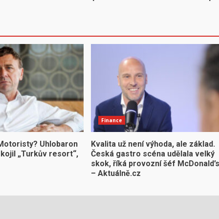
Finance
 Motoristy? Uhlobaron
Kvalita už není výhoda, ale základ.
ojil „Turkův resort“,
Česká gastro scéna udělala velký
skok, říká provozní šéf McDonald’
– Aktuálně.cz