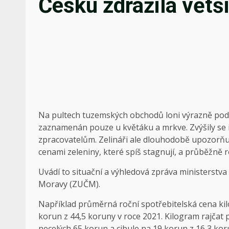
Česku zdražila větš
Na pultech tuzemských obchodů loni výrazně podra
zaznamenán pouze u květáku a mrkve. Zvýšily se i
zpracovatelům. Zelináři ale dlouhodobě upozorňuj
cenami zeleniny, které spíš stagnují, a průběžně
Uvádí to situační a výhledová zpráva ministerstva 
Moravy (ZUČM).
Například průměrná roční spotřebitelská cena kil
korun z 44,5 koruny v roce 2021. Kilogram rajčat 
necelých 65 korun a cibule na 19 korun z 16,3 kor