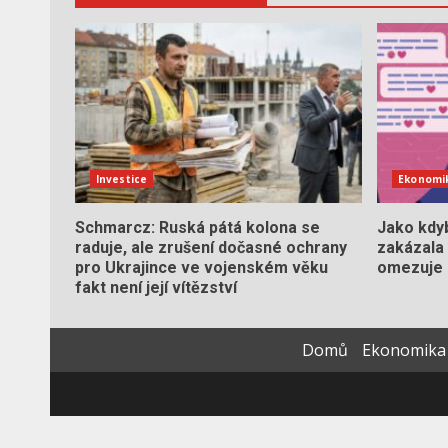
Investice
Ekonomi
Schmarcz: Ruská pátá kolona se
Jako kdyb
raduje, ale zrušení dočasné ochrany
zakázala 
pro Ukrajince ve vojenském věku
omezuje
fakt není její vítězství
Domů
Ekonomika