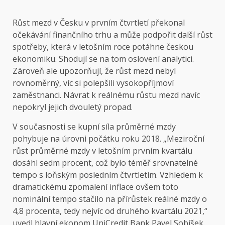
Růst mezd v Česku v prvním čtvrtletí překonal
očekávání finančního trhu a může podpořit další růst
spotřeby, která v letošním roce potáhne českou
ekonomiku. Shodují se na tom oslovení analytici.
Zároveň ale upozorňují, že růst mezd nebyl
rovnoměrný, víc si polepšili vysokopříjmoví
zaměstnanci. Návrat k reálnému růstu mezd navíc
nepokryl jejich dvouletý propad.
V současnosti se kupní síla průměrné mzdy
pohybuje na úrovni počátku roku 2018. „Meziroční
růst průměrné mzdy v letošním prvním kvartálu
dosáhl sedm procent, což bylo téměř srovnatelné
tempo s loňským posledním čtvrtletím. Vzhledem k
dramatickému zpomalení inflace ovšem toto
nominální tempo stačilo na přírůstek reálné mzdy o
4,8 procenta, tedy nejvíc od druhého kvartálu 2021,“
uvedl hlavní ekonom UniCredit Bank Pavel Sobíšek.