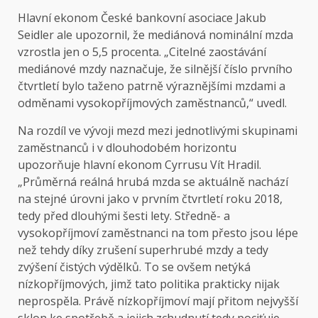
Hlavní ekonom České bankovní asociace Jakub
Seidler ale upozornil, že mediánová nominální mzda
vzrostla jen o 5,5 procenta. „Citelné zaostávání
mediánové mzdy naznačuje, že silnější číslo prvního
čtvrtletí bylo taženo patrně výraznějšími mzdami a
odměnami vysokopříjmových zaměstnanců,“ uvedl.
Na rozdíl ve vývoji mezd mezi jednotlivými skupinami
zaměstnanců i v dlouhodobém horizontu
upozorňuje hlavní ekonom Cyrrusu Vít Hradil.
„Průměrná reálná hrubá mzda se aktuálně nachází
na stejné úrovni jako v prvním čtvrtletí roku 2018,
tedy před dlouhými šesti lety. Středně- a
vysokopříjmoví zaměstnanci na tom přesto jsou lépe
než tehdy díky zrušení superhrubé mzdy a tedy
zvýšení čistých výdělků. To se ovšem netýká
nízkopříjmových, jimž tato politika prakticky nijak
neprospěla. Právě nízkopříjmoví mají přitom nejvyšší