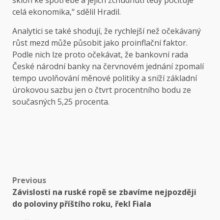
sklon ke spotřebě a jejich zchudnutí tedy pociťuje
celá ekonomika,“ sdělil Hradil.
Analytici se také shodují, že rychlejší než očekávaný
růst mezd může působit jako proinflační faktor.
Podle nich lze proto očekávat, že bankovní rada
České národní banky na červnovém jednání zpomalí
tempo uvolňování měnové politiky a sníží základní
úrokovou sazbu jen o čtvrt procentního bodu ze
současných 5,25 procenta.
Post
Previous
Závislosti na ruské ropě se zbavíme nejpozději
navigation
do poloviny příštího roku, řekl Fiala