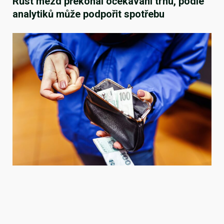
Růst mezd překonal očekávání trhu, podle
analytiků může podpořit spotřebu