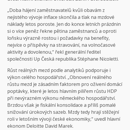
„Doba hájení zaměstnavatelů kvůli obavám z
nejistého vývoje inflace skončila a tlak na mzdové
náklady letos poroste. Jen do konce letních prázdnin
si o více peněz řekne pětina zaměstnanců a oproti
loňsku výrazně rostou i požadavky na benefity,
nejvíce o příspěvky na stravování, na volnočasové
aktivity a dovolenou,“ řekl generální ředitel
společnosti Up Česká republika Stéphane Nicoletti.
Růst reálných mezd podle analytiků podporuje i
výkon celého hospodářství. „Obnovení reálného
růstu mezd je zásadním faktorem pro oživení domácí
poptávky, které je letos hlavním pilířem růstu HDP
při nevýrazném výkonu německého hospodářství.
Brzdou však je fiskální konsolidace a příliš pomalé
snižování úrokových sazeb. Mzdy tedy hrají stěžejní
roli v letošním vývoji české ekonomiky,“ uvedl hlavní
ekonom Deloitte David Marek.