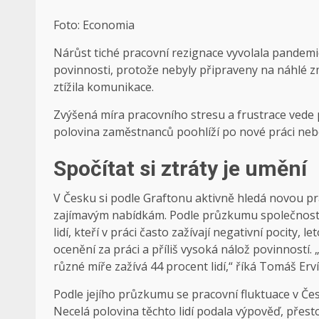
Foto: Economia
Nárůst tiché pracovní rezignace vyvolala pandemi
povinnosti, protože nebyly připraveny na náhlé 
ztížila komunikace.
Zvýšená míra pracovního stresu a frustrace vede p
polovina zaměstnanců poohlíží po nové práci nebo 
Spočítat si ztráty je umění
V Česku si podle Graftonu aktivně hledá novou prá
zajímavým nabídkám. Podle průzkumu společnosti L
lidí, kteří v práci často zažívají negativní pocity,
ocenění za práci a příliš vysoká nálož povinností.
různé míře zažívá 44 procent lidí,“ říká Tomáš Erv
Podle jejího průzkumu se pracovní fluktuace v Čes
Necelá polovina těchto lidí podala výpověď, přesto