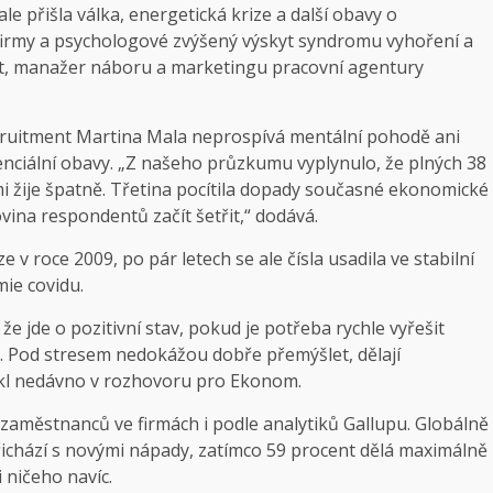
 ale přišla válka, energetická krize a další obavy o
 firmy a psychologové zvýšený výskyt syndromu vyhoření a
štát, manažer náboru a marketingu pracovní agentury
ecruitment Martina Mala neprospívá mentální pohodě ani
tenciální obavy. „Z našeho průzkumu vyplynulo, že plných 38
mi žije špatně. Třetina pocítila dopady současné ekonomické
lovina respondentů začít šetřit,“ dodává.
ze v roce 2009, po pár letech se ale čísla usadila ve stabilní
mie covidu.
 že jde o pozitivní stav, pokud je potřeba rychle vyřešit
ý. Pod stresem nedokážou dobře přemýšlet, dělají
řekl nedávno v rozhovoru pro Ekonom.
y zaměstnanců ve firmách i podle analytiků Gallupu. Globálně
 přichází s novými nápady, zatímco 59 procent dělá maximálně
 ničeho navíc.