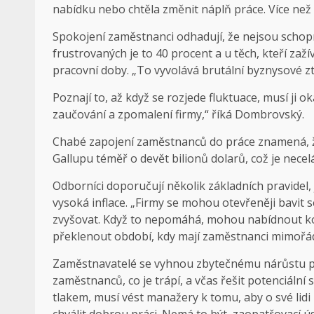
nabídku nebo chtěla změnit náplň práce. Více než 
Spokojení zaměstnanci odhadují, že nejsou schopn
frustrovaných je to 40 procent a u těch, kteří zaží
pracovní doby. „To vyvolává brutální byznysové ztr
Poznají to, až když se rozjede fluktuace, musí ji 
zaučování a zpomalení firmy,“ říká Dombrovský.
Chabé zapojení zaměstnanců do práce znamená, ž
Gallupu téměř o devět bilionů dolarů, což je nece
Odborníci doporučují několik základních pravidel, j
vysoká inflace. „Firmy se mohou otevřeněji bavit 
zvyšovat. Když to nepomáhá, mohou nabídnout k
překlenout období, kdy mají zaměstnanci mimořád
Zaměstnavatelé se vyhnou zbytečnému nárůstu per
zaměstnanců, co je trápí, a včas řešit potenciální 
tlakem, musí vést manažery k tomu, aby o své lidi