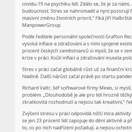
covidu‑19 na psychiku lidí. Zdálo se, že je za námi,
budoucnost. Stres se nahromadil a nyní pozorují
masivní změnu životních priorit,“ říká Jiří Halbr
ManpowerGroup.
Podle ředitele personální společnosti Grafton R
vysoká inflace a zdražování a s nimi spojené exis
procent českých zaměstnanců si myslí, že se v ze
krize v práci. Kvůli inflaci a zdražování musela po
Stres v práci začal globálně růst už za finanční kri
hladině. Další nárůst začal právě po startu pande
Richard Valtr, šéf softwarové firmy Mews, si myslí,
problém. „Dlouhodobě je ale pro lidi hrozně těžk
zkratkovitá rozhodnutí a nejsou tak kreativní,“ 
Zvýšení stresu v práci odpovídá nižší míra aktivit
se jen 23 procent lidí zapojuje do dění aktivně a
to, co po nich nadřízení požadují, a nejsou ochotni