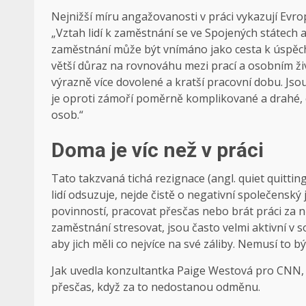
Nejnižší míru angažovanosti v práci vykazují Evrop
„Vztah lidí k zaměstnání se ve Spojených státech a 
zaměstnání může být vnímáno jako cesta k úspěchu
větší důraz na rovnováhu mezi prací a osobním ž
výrazně více dovolené a kratší pracovní dobu. Js
je oproti zámoří poměrně komplikované a drahé,
osob.“
Doma je víc než v práci
Tato takzvaná tichá rezignace (angl. quiet quitting
lidí odsuzuje, nejde čistě o negativní společenský j
povinností, pracovat přesčas nebo brát práci za n
zaměstnání stresovat, jsou často velmi aktivní v s
aby jich měli co nejvíce na své záliby. Nemusí to bý
Jak uvedla konzultantka Paige Westová pro CNN, t
přesčas, když za to nedostanou odměnu.