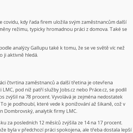
e covidu, kdy řada firem uložila svým zaměstnancům další
změny režimu, typicky hromadnou práci z domova. Také se
odle analýzy Gallupu také k tomu, že se ve světě víc než
ji aktivně hledá.
ci čtvrtina zaměstnanců a další třetina je otevřena
MC, pod niž patří služby Jobs.cz nebo Práce.cz, se podíl
 letos zvýšil na 78 procent. Vyvolává je zejména nedostatek
 „To je podhoubí, které vede k ponižování až šikaně, což v
ín Dombrovský, ana­lytik firmy LMC.
ku za posledních 12 měsíců zvýšila ze 14 na 17 procent.
že byla v předchozí práci spokojena, ale třeba dostala lepší