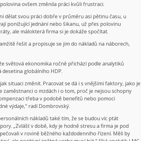
polovina ovšem změnila práci kvůli frustraci.
i dělat svou práci dobře v průměru asi pětinu času, u
vají ponižující jednání nebo šikanu, už přes polovinu
áty, ale málokterá firma si je dokáže spočítat.
okamžitě řešit a propisuje se jim do nákladů na náborech,
e světová ekonomika ročně přichází podle analytiků
lá desetina globálního HDP.
ak situaci změnit. Pracovat se dá i s vnějšími faktory, jako je
se zaměstnanci o mzdách i o tom, proč je nejsou schopny
ompenzaci třeba v podobě benefitů nebo pomoci
né výdaje,“ radí Dombrovský.
sonálních nákladů také tím, že se budou víc ptát
spory. „Zvlášť v době, kdy je hodně stresu a firma je pod
 pečovali v rovině běžného každodenního řízení. Měli by