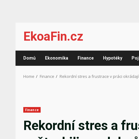
Skip
EkoaFin.cz
to
content
Domů
Ekonomika
Finance
Hypotéky
Poj
Home
Finance
Rekordní stres a frustrace v práci okrádají
Finance
Rekordní stres a fru