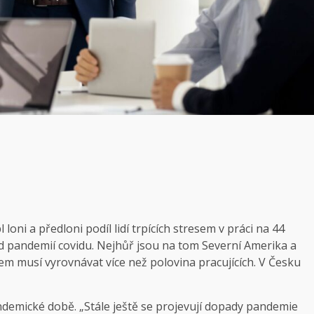
loni a předloni podíl lidí trpících stresem v práci na 44
ed pandemií covidu. Nejhůř jsou na tom Severní Amerika a
em musí vyrovnávat více než polovina pracujících. V Česku
ndemické době. „Stále ještě se projevují dopady pandemie