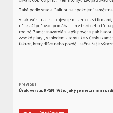
chválit dobrou práci. Nemá to být ‚zaopatřovací úst
Také podle studie Gallupu se spokojení zaměstnanc
V takové situaci se objevuje mezera mezi firmami,
ně snaží pečovat, pomáhají jim v tísni nebo třeb
rodině. Zaměstnavatelé s lepší pověstí pak budou s
vysoké platy. „Vzhledem k tomu, že v Česku zaměstn
faktor, který dříve nebo později začne řešit výra
Post
Previous
Úrok versus RPSN: Víte, jaký je mezi nimi rozdí
navigation