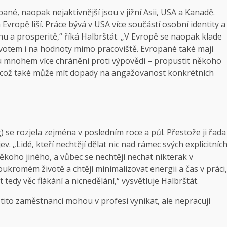
ané, naopak nejaktivnější jsou v jižní Asii, USA a Kanadě.
Evropě liší. Práce bývá v USA více součástí osobní identity a
 a prosperitě,“ říká Halbrštát. „V Evropě se naopak klade
ivotem i na hodnoty mimo pracoviště. Evropané také mají
ou mnohem více chráněni proti výpovědi – propustit někoho
 což také může mít dopady na angažovanost konkrétních
) se rozjela zejména v posledním roce a půl. Přestože ji řada
ev. „Lidé, kteří nechtějí dělat nic nad rámec svých explicitníc
ěkoho jiného, a vůbec se nechtějí nechat nikterak v
oukromém životě a chtějí minimalizovat energii a čas v práci,
t tedy věc flákání a nicnedělání,“ vysvětluje Halbrštát.
ito zaměstnanci mohou v profesi vynikat, ale nepracují