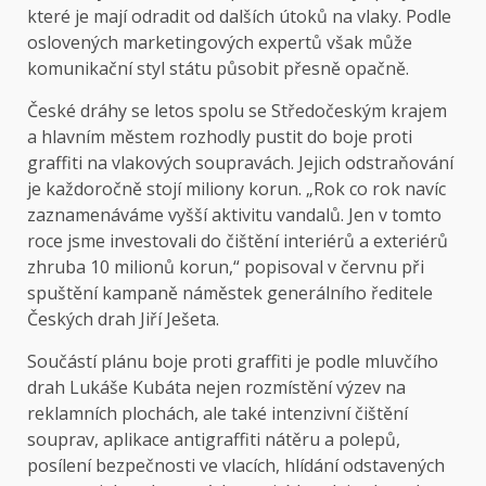
které je mají odradit od dalších útoků na vlaky. Podle
oslovených marketingových expertů však může
komunikační styl státu působit přesně opačně.
České dráhy se letos spolu se Středočeským krajem
a hlavním městem rozhodly pustit do boje proti
graffiti na vlakových soupravách. Jejich odstraňování
je každoročně stojí miliony korun. „Rok co rok navíc
zaznamenáváme vyšší aktivitu vandalů. Jen v tomto
roce jsme investovali do čištění interiérů a exteriérů
zhruba 10 milionů korun,“ popisoval v červnu při
spuštění kampaně náměstek generálního ředitele
Českých drah Jiří Ješeta.
Součástí plánu boje proti graffiti je podle mluvčího
drah Lukáše Kubáta nejen rozmístění výzev na
reklamních plochách, ale také intenzivní čištění
souprav, aplikace antigraffiti nátěru a polepů,
posílení bezpečnosti ve vlacích, hlídání odstavených