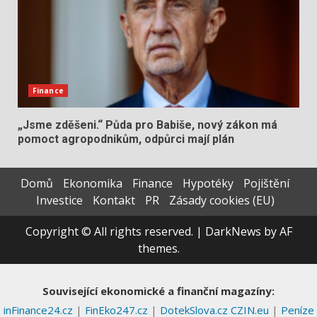
Finance
„Jsme zděšeni.“ Půda pro Babiše, nový zákon má
pomoct agropodnikům, odpůrci mají plán
Domů
Ekonomika
Finance
Hypotéky
Pojištění
Investice
Kontakt
PR
Zásady cookies (EU)
Copyright © All rights reserved.
|
DarkNews
by AF
themes.
Související ekonomické a finanční magazíny:
inFinance24.cz
|
FinEko247.cz
|
DotekSlova.cz
CZIN.eu
|
Peníze