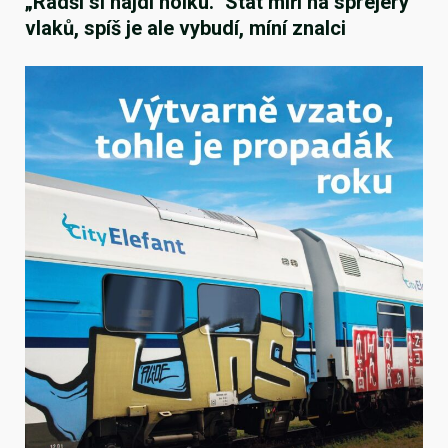
„Radši si najdi holku.“ Stát míří na sprejery
vlaků, spíš je ale vybudí, míní znalci