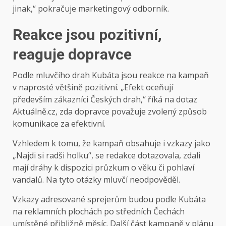
jinak,“ pokračuje marketingový odborník.
Reakce jsou pozitivní,
reaguje dopravce
Podle mluvčího drah Kubáta jsou reakce na kampaň
v naprosté většině pozitivní. „Efekt oceňují
především zákazníci Českých drah,“ říká na dotaz
Aktuálně.cz, zda dopravce považuje zvolený způsob
komunikace za efektivní.
Vzhledem k tomu, že kampaň obsahuje i vzkazy jako
„Najdi si radši holku“, se redakce dotazovala, zdali
mají dráhy k dispozici průzkum o věku či pohlaví
vandalů. Na tyto otázky mluvčí neodpověděl.
Vzkazy adresované sprejerům budou podle Kubáta
na reklamních plochách po středních Čechách
umístěné přibližně měsíc. Další část kampaně v plánu