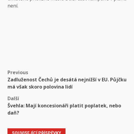
není.
Post
Previous
Zadluženost Čechů je desátá nejnižší v EU. Půjčku
navigation
má však skoro polovina lidí
Další
Švehla: Mají koncesionáři platit poplatek, nebo
daň?
SOUVISEJÍCÍ PŘÍSPĚVKY