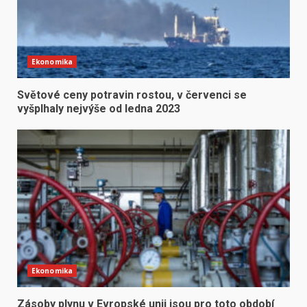
Ekonomika
Světové ceny potravin rostou, v červenci se
vyšplhaly nejvýše od ledna 2023
Ekonomika
Zásoby plynu v Evropské unii jsou pro toto období