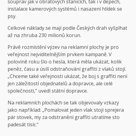
souprav jak v obratových stanicích, tak i v depech,
instalace kamerových systémů i nasazení hlídek se
psy.
Celkové náklady se mají podle Českých drah vyšplhat
až na zhruba 230 milionů korun.
Právě rozmístění výzev na reklamní plochy je pro
veřejnost nejviditelnějším prvkem kampaně. V
polovině roku šlo o hesla, která měla ukázat, kolik
peněz, času a úsilí odstraňování graffiti z vlaků stojí.
„Chceme také veřejnosti ukázat, že boj s graffiti není
jen záležitostí objednatelů a dopravce, ale celé
společnosti,“
uvedl
státní dopravce.
Na reklamních plochách se tak objevovaly vzkazy
jako například: „Pomalovat jeden vlak stojí sprejera
pár stovek, my za odstranění graffiti utratíme sto
padesát tisíc.“