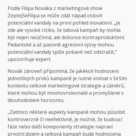
Podle Filipa Nováka z marketingové show
ZeptejSeFilipa se může zdát nápad oslovit
potenciální vandaly na první pohled inovativní. „Je
zde ale vysoké riziko, že taková kampaň by mohla
být nejen neúčinná, ale dokonce kontraproduktivní.
Pedantské a až pasivně agresivní výzvy mohou
potenciální vandaly spíše pobavit než odstrašit,“
upozorňuje expert.
Novák zároveň připomíná, že jakékoli hodnocení
jednotlivých prvků kampaně je nutné vnímat v širším
kontextu celkové marketingové strategie a záměrů,
které mohou být mnohovrstevnaté a promyšlené v
dlouhodobém horizontu.
„Zatímco některé aspekty kampaně mohou působit
kontroverzně či neefektivně, je možné, že budoucí
fáze nebo další komponenty strategie napraví
prvotní dojem a celková kampaň bude hodnocena