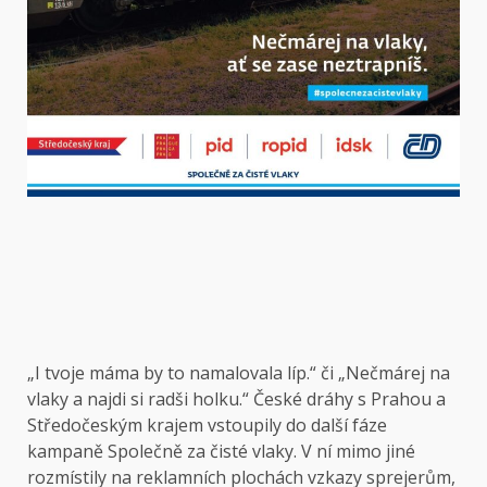
„I tvoje máma by to namalovala líp.“ či „Nečmárej na
vlaky a najdi si radši holku.“ České dráhy s Prahou a
Středočeským krajem vstoupily do další fáze
kampaně Společně za čisté vlaky. V ní mimo jiné
rozmístily na reklamních plochách vzkazy sprejerům,