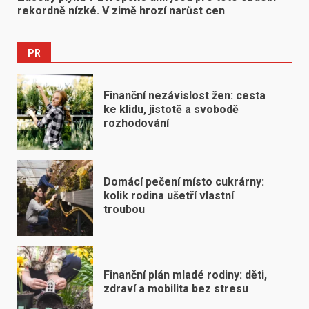
rekordně nízké. V zimě hrozí narůst cen
PR
Finanční nezávislost žen: cesta
ke klidu, jistotě a svobodě
rozhodování
Domácí pečení místo cukrárny:
kolik rodina ušetří vlastní
troubou
Finanční plán mladé rodiny: děti,
zdraví a mobilita bez stresu