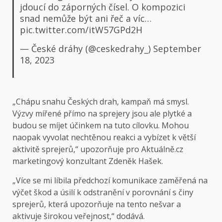
jdoucí do záporných čísel. O kompozici
snad nemůže být ani řeč a víc…
pic.twitter.com/itW57GPd2H
— České dráhy (@ceskedrahy_)
September
18, 2023
„Chápu snahu Českých drah, kampaň má smysl.
Výzvy mířené přímo na sprejery jsou ale plytké a
budou se míjet účinkem na tuto cílovku. Mohou
naopak vyvolat nechtěnou reakci a vybízet k větší
aktivitě sprejerů,“ upozorňuje pro Aktuálně.cz
marketingový konzultant Zdeněk Hašek.
„Více se mi líbila předchozí komunikace zaměřená na
výčet škod a úsilí k odstranění v porovnání s činy
sprejerů, která upozorňuje na tento nešvar a
aktivuje širokou veřejnost,“ dodává.