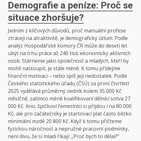
Demografie a peníze: Proč se
situace zhoršuje?
Jedním z klíčových důvodů, proč manuální profese
ztrácejí na atraktivitě, je demografický útlum. Podle
analýz Hospodářské komory ČR může do deseti let
ubýt na trhu práce až 240 tisíc ekonomicky aktivních
osob. Stárneme jako společnost a mladých, kteří by
mohli nastoupit, je stále méně. K tomu přidejme
finanční motivaci – nebo spíš její nedostatek. Podle
Českého statistického úřadu (ČSÚ) za první čtvrtletí
2025 vydělává průměrný zedník kolem 35 000 Kč
měsíčně, zatímco méně kvalifikovaní dělníci sotva 27
000 Kč. Ano, špičkoví řemeslníci si přijdou i na 80 000
Kč, ale pro začátečníky je startovací plat často blízko
minimální mzdě 20 800 Kč. Když k tomu přičteme
fyzickou náročnost a nepružné pracovní podmínky,
není divu, že si mladí říkají: „Proč bych to dělal?“