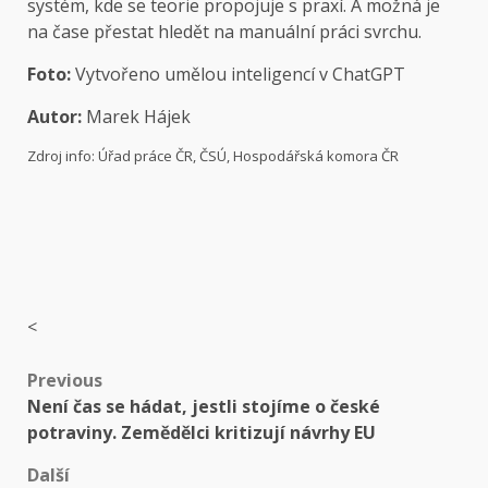
systém, kde se teorie propojuje s praxí. A možná je
na čase přestat hledět na manuální práci svrchu.
Foto:
Vytvořeno umělou inteligencí v ChatGPT
Autor:
Marek Hájek
Zdroj info: Úřad práce ČR, ČSÚ, Hospodářská komora ČR
<
Post
Previous
Není čas se hádat, jestli stojíme o české
navigation
potraviny. Zemědělci kritizují návrhy EU
Další