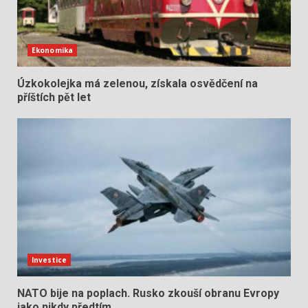
Ekonomika
Úzkokolejka má zelenou, získala osvědčení na
příštích pět let
Investice
NATO bije na poplach. Rusko zkouší obranu Evropy
jako nikdy předtím