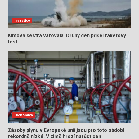
Investice
Kimova sestra varovala. Druhý den přišel raketový
test
Ekonomika
Zásoby plynu v Evropské unii jsou pro toto období
rekordně nízké. V zimě hrozí narůst cen