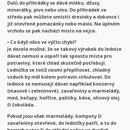
Dolů do přihrádky se dává mléko, džusy,
minerálky, pivo nebo víno. Do přihrádek ve
středu pak můžete umístit dresinky a dokonce i
již otevřené pomazánky nebo máslo. Na úplném
vrcholu se pak nachází místo na vejce.
• Co když něco ve výčtu chybí?
Je docela možné, že se takový výrobek do lednice
dávat nemusí a uspoří tak spoustu místa pro
potraviny, které chlad skutečně potřebují.
Lednička se totiž nesmí přeplňovat, chladný
vzduch by měl kolem potravin cirkulovat. Do
lednice se nemusejí dávat například konzervy
(masové i zeleninové), zavařeniny a marmelády,
med, kečupy, hořčice, paštiky, káva, olivový olej
či čokoláda.
Pokud jsou však marmelády, kompoty či
zavařeniny otevřené, do ledničky patří, a to do