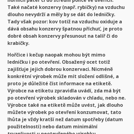
horních pater či do střední police ve dveřích.
Také načaté konzervy (např. rybičky) na vzduchu
dlouho nevydrží a měly by se dát do ledničky.
Tady však pozor: kov totiž na vzduchu oxiduje a
dává obsahu konzervy špatnou příchuť, je proto
dobré obsah konzervy přesunout na talíř či do
krabičky.
Hořčice i kečup naopak mohou být mimo
ledničku i po otevření. Obsažený ocet totiž
zajišťuje jejich dobrou konzervaci. Nicméně
konkrétní výrobek může mít složení odlišné, a
proto je důležité číst informace na etiketě.
Výrobce na etiketu zpravidla uvádí, zda má být
po otevření výrobek skladován v chladu, nebo ne.
Výrobce také na etiketě může uvést, jak dlouho
můžete výrobek po otevření konzumovat, tato
lhůta je vždy kratší než datum spotřeby (datum
použitelnosti) nebo datum minimální
trvanlivosti u neotevřeného výrobku.