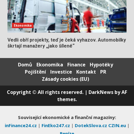
Ekonomika
Vedli obří projekty, teď je čeká vyhazov. Automobilky
škrtají manažery „jako šílené“
Domů
Ekonomika
Finance
Hypotéky
Pojištění
Investice
Kontakt
PR
Zásady cookies (EU)
Copyright © All rights reserved.
|
DarkNews
by AF
themes.
Související ekonomické a finanční magazíny:
inFinance24.cz
|
FinEko247.cz
|
DotekSlova.cz
CZIN.eu
|
Peníze