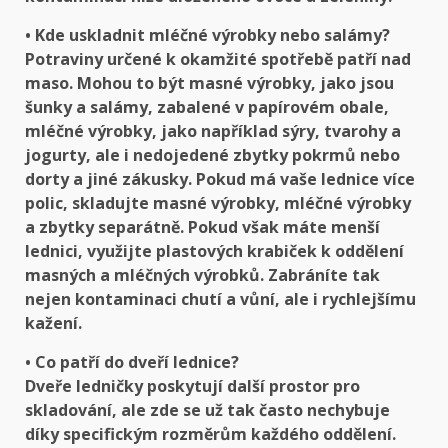
• Kde uskladnit mléčné výrobky nebo salámy?
Potraviny určené k okamžité spotřebě patří nad
maso. Mohou to být masné výrobky, jako jsou
šunky a salámy, zabalené v papírovém obale,
mléčné výrobky, jako například sýry, tvarohy a
jogurty, ale i nedojedené zbytky pokrmů nebo
dorty a jiné zákusky. Pokud má vaše lednice více
polic, skladujte masné výrobky, mléčné výrobky
a zbytky separátně. Pokud však máte menší
lednici, využijte plastových krabiček k oddělení
masných a mléčných výrobků. Zabráníte tak
nejen kontaminaci chutí a vůní, ale i rychlejšímu
kažení.
• Co patří do dveří lednice?
Dveře ledničky poskytují další prostor pro
skladování, ale zde se už tak často nechybuje
díky specifickým rozměrům každého oddělení.