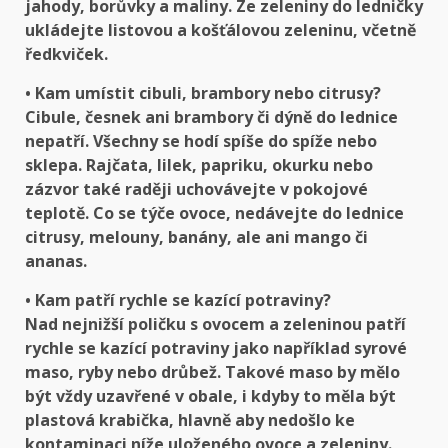
jahody, borůvky a maliny. Ze zeleniny do ledničky
ukládejte listovou a košťálovou zeleninu, včetně
ředkviček.
• Kam umístit cibuli, brambory nebo citrusy?
Cibule, česnek ani brambory či dýně do lednice
nepatří. Všechny se hodí spíše do spíže nebo
sklepa. Rajčata, lilek, papriku, okurku nebo
zázvor také raději uchovávejte v pokojové
teplotě. Co se týče ovoce, nedávejte do lednice
citrusy, melouny, banány, ale ani mango či
ananas.
• Kam patří rychle se kazící potraviny?
Nad nejnižší poličku s ovocem a zeleninou patří
rychle se kazící potraviny jako například syrové
maso, ryby nebo drůbež. Takové maso by mělo
být vždy uzavřené v obale, i kdyby to měla být
plastová krabička, hlavně aby nedošlo ke
kontaminaci níže uloženého ovoce a zeleniny.