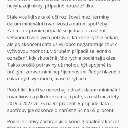
nevyhazují nikdy, případně pouze zřídka.
Stále více lidí se také učí rozlišovat mezi termíny
datum minimální trvanlivosti a datum spotřeby.
Zatímco v prvním případě se jedná o označení
většinou trvanlivých potravin, které se rychle nekazí,
ale po skončení data už výrobce negarantuje chuť či
výživovou hodnotu, v druhém případě se jedná o
označení, kdy skutečně jídlo rychle podléhají zkáze.
Takto prošlé potraviny už mohou být spojené i s
určitými zdravotními nepříjemnostmi. Řeč je hlavně o
chlazených výrobcích, mase či rybách.
Počet lidí, kteří se nenechají odradit datem minimální
trvanlivosti a jídlo konzumují i poté, vzrostl mezi lety
2019 a 2023 ze 75 na 82 procent. V případě data
spotřeby jde dokonce o nárůst z 54 na 65 procent.
Podle iniciativy Zachraň jídlo končí globálně v koši až