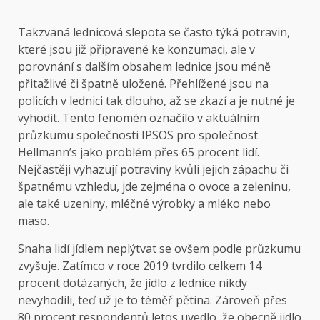
Takzvaná lednicová slepota se často týká potravin,
které jsou již připravené ke konzumaci, ale v
porovnání s dalším obsahem lednice jsou méně
přitažlivé či špatně uložené. Přehlížené jsou na
policích v lednici tak dlouho, až se zkazí a je nutné je
vyhodit. Tento fenomén označilo v aktuálním
průzkumu společnosti IPSOS pro společnost
Hellmann’s jako problém přes 65 procent lidí.
Nejčastěji vyhazují potraviny kvůli jejich zápachu či
špatnému vzhledu, jde zejména o ovoce a zeleninu,
ale také uzeniny, mléčné výrobky a mléko nebo
maso.
Snaha lidí jídlem neplýtvat se ovšem podle průzkumu
zvyšuje. Zatímco v roce 2019 tvrdilo celkem 14
procent dotázaných, že jídlo z lednice nikdy
nevyhodili, teď už je to téměř pětina. Zároveň přes
80 procent respondentů letos uvedlo, že obecně jidlo