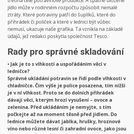
třetina celé potravinové produkce. A špatně uložené
jídlo může v rodinném rozpočtu způsobit nemalé
ztráty. Které potraviny patří do šuplíků, které do
přihrádek či poliček a které v lednici být vůbec
nemusí, ukazuje naše grafika. Ta vznikla na základě
údajů, jež redakci poskytla společnost Tesco.
Rady pro správné skladování
• Jak je to s vlhkostí a uspořádáním věcí v
ledničce?
Správné ukládání potravin se řídí podle vlhkosti v
chladničce. Čím výše je police posazena, tím nižší
je v ní vlhkost. Proto se do dolních přihrádek
dávají věci, kterým hrozí vysušení – ovoce a
zelenina. Před ukládáním je nemyjte, s tím
počkejte až na moment těsně před jídlem. Do
lednice můžete dávat jablka, hrušky, hroznové
víno nebo různé lesní či zahradní ovoce, jako jsou