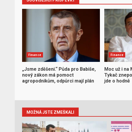
SOUVISEJÍCÍ PŘÍSPĚVKY
Finance
Finance
„Jsme zděšeni.“ Půda pro Babiše,
Moc už i na
nový zákon má pomoct
Tykač znepok
agropodnikům, odpůrci mají plán
jde o hodně
MOŽNÁ JSTE ZMEŠKALI