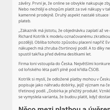
závěry. První je, že online se obvykle nakupuje zby
Nebo nechtějí e‑shopům platit za své nákupy v tak
kamenné prodejně. Druhý aspekt nastalé situace b
plateb.
„Zákazník má jistotu, že objednávku zaplatí až ve 
Richard Kotrlík k modelu označovanému zkratkou 
později). Obliba tohoto způsobu placení napříč Ev
nákupech má zhruba čtvrtinový podíl. A to díky n
spustil takřka před dvěma desítkami let.
Firma loni vstoupila do Česka. Největšími konkuren
od loňského léta patří plně pod křídla ČSOB.
Kotrlík si myslí, že odložené platby mohou v Česku
popisuje jako náhradu dobírky, jejíž význam na 
třetinový podíl. „Dobírka je přežitý produkt. Vzni
se vymyslela varianta, že budou platit, když dosta
Něco mezi platbou a úvěr