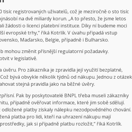
tisíc registrovaných uživatelů, což je meziročně o sto tisíc
ojnásobí na dvě miliardy korun. „A to přesto, že jsme letos
i žádosti o licenci platební instituce. Díky ní budeme moci
lší evropské trhy,“ říká Kotrlík. V úvahu připadá vstup
ovensko, Maďarsko, Belgie, případně i Bulharsko.
eb mohou změnit přísnější regulatorní požadavky.
vit v legislativě.
úvěru. Pro zákazníka je zpravidla její využití bezplatné,
Což bývá obvykle několik týdnů od nákupu. Jednou z otázek
tahovat stejná pravidla jako na běžné úvěry.
š zpřísní. Pak by poskytovatelé BNPL třeba museli zákazníky
nitu, případně ověřovat informace, které jim sobě sdělují.
 už odložené platby získaly nálepku nezodpovědného chování.
ená platba pro lidi, kteří na uhrazení nákupu mají
rostředky, jak si případně platbu rozložit,“ říká Kotrlík.