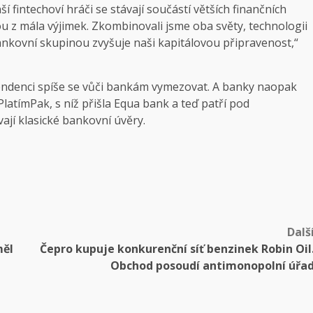
í fintechoví hráči se stávají součástí větších finančních
u z mála výjimek. Zkombinovali jsme oba světy, technologii
 bankovní skupinou zvyšuje naši kapitálovou připravenost,“
tendenci spíše se vůči bankám vymezovat. A banky naopak
PlatímPak, s níž přišla Equa bank a teď patří pod
ají klasické bankovní úvěry.
Dalš
měl
Čepro kupuje konkurenční síť benzinek Robin Oil
Obchod posoudí antimonopolní úřa