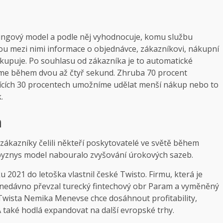
ringový model a podle něj vyhodnocuje, komu službu
u mezi nimi informace o objednávce, zákazníkovi, nákupní
 nakupuje. Po souhlasu od zákazníka je to automatické
tíme během dvou až čtyř sekund. Zhruba 70 procent
jících 30 procentech umožníme udělat menší nákup nebo to
.
h
zákazníky čelili někteří poskytovatelé ve světě během
 byznys model nabouralo zvyšování úrokových sazeb.
 2021 do letoška vlastnil české Twisto. Firmu, která je
 nedávno převzal turecký fintechový obr Param a vyměněný
wista Nemika Menevse chce dosáhnout profitability,
 také hodlá expandovat na další evropské trhy.