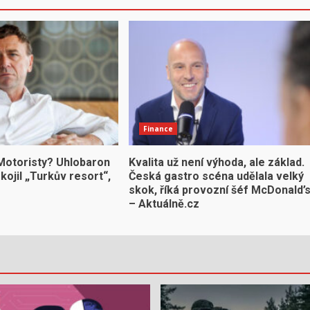
Finance
 Motoristy? Uhlobaron
Kvalita už není výhoda, ale základ.
ojil „Turkův resort“,
Česká gastro scéna udělala velký
skok, říká provozní šéf McDonald’
– Aktuálně.cz