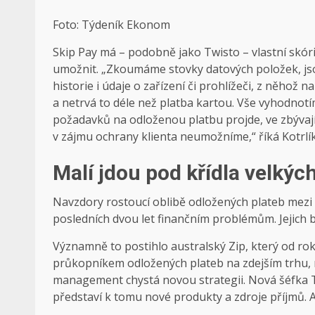
Foto: Týdeník Ekonom
Skip Pay má – podobně jako Twisto – vlastní skó
umožnit. „Zkoumáme stovky datových položek, jso
historie i údaje o zařízení či prohlížeči, z něhož
a netrvá to déle než platba kartou. Vše vyhodno
požadavků na odloženou platbu projde, ve zbýva
v zájmu ochrany klienta neumožníme,“ říká Kotrlík
Malí jdou pod křídla velkýc
Navzdory rostoucí oblibě odložených plateb mezi 
posledních dvou let finančním problémům. Jejich
Významně to postihlo australský Zip, který od roku
průkopníkem odložených plateb na zdejším trhu,
management chystá novou strategii. Nová šéfka T
představí k tomu nové produkty a zdroje příjmů. A