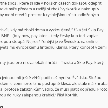
tné zboží, které si lidé v horších časech dokážou odepřít.
ové míře předem a raději si zboží vyzkouší a nakoupí v
y mohl otevřít prostor k rychlejšímu růstu odložených
chvíli, kdy má zboží doma a vyzkoušené,“ říká šéf Skip Pay
BNPL (buy now, pay later – tedy česky kup teď, zaplať
ropou stoupá. Nejrozšířenější je ve Švédsku, na online
ejvětšímu evropskému fintechu Klarna, který koncept v zemi
ty jsou pro ni dva lokální hráči – Twisto a Skip Pay, který
 jednou mít ještě větší podíl než nyní ve Švédsku. Službu
českém e‑commerce trhu postupně klesá, ale stále má zhruba
kla, protože zákazníkům vadilo, že musí platit dopředu. Proto
nou do ruky zalepenou krabici,“ říká Kotrlík.
em