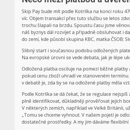
Skip Pay bude mít podle Kotrlíka na konci roku 470 
víc. Objem transakcí přes tuto službu se letos zdv
trochu šlapali na brzdu. Spoustu času jsme věnoval
náš byznys dál rozvíjet a případně obsluhovat i da
do zemí, kde působí skupina KBC, matka ČSOB: Sl
Slibný start i současnou podobu odložených plat
Na evropské úrovni se vede debata, jak je lépe ukot
Odložená platba osciluje na pomezí běžné platby a 
pokud cenu zboží uhradí ve stanoveném termínu. 
v debatě je, zda by se na odložené platby měla vz
Podle Kotrlíka se dá čekat, že se regulace nejspí
plně identifikovat, důkladněji prověřovat jejich bo
V některých zemích, například ve Velké Británii,
„Tomu se chceme vyhnout. V našem pojetí je odlož
dostatečné prostředky. A my jim dáváme flexibilní p