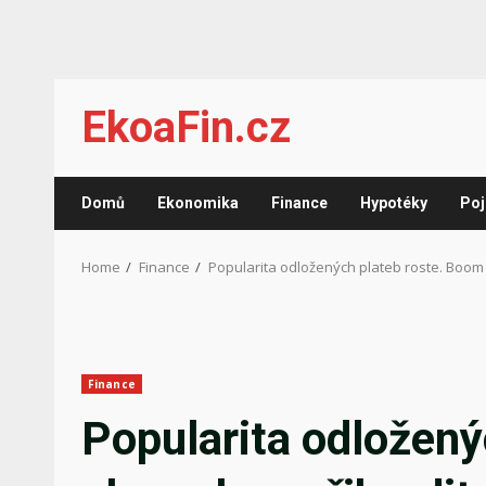
Skip
EkoaFin.cz
to
content
Domů
Ekonomika
Finance
Hypotéky
Poj
Home
Finance
Popularita odložených plateb roste. Boom 
Finance
Popularita odložený