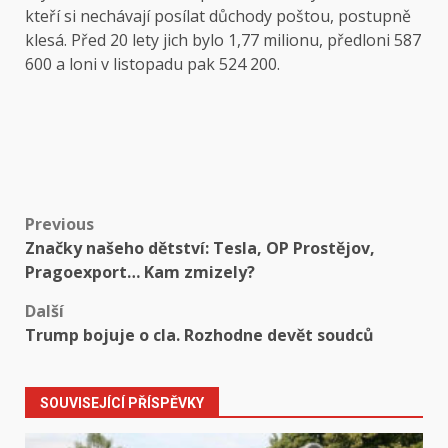
kteří si nechávají posílat důchody poštou, postupně
klesá. Před 20 lety jich bylo 1,77 milionu, předloni 587
600 a loni v listopadu pak 524 200.
Post
Previous
Značky našeho dětství: Tesla, OP Prostějov,
navigation
Pragoexport… Kam zmizely?
Další
Trump bojuje o cla. Rozhodne devět soudců
SOUVISEJÍCÍ PŘÍSPĚVKY