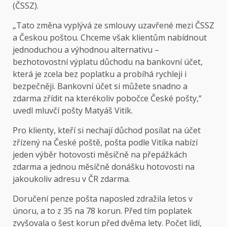
(ČSSZ).
„Tato změna vyplývá ze smlouvy uzavřené mezi ČSSZ
a Českou poštou. Chceme však klientům nabídnout
jednoduchou a výhodnou alternativu –
bezhotovostní výplatu důchodu na bankovní účet,
která je zcela bez poplatku a probíhá rychleji i
bezpečněji. Bankovní účet si můžete snadno a
zdarma zřídit na kterékoliv pobočce České pošty,“
uvedl mluvčí pošty Matyáš Vitík.
Pro klienty, kteří si nechají důchod posílat na účet
zřízený na České poště, pošta podle Vitíka nabízí
jeden výběr hotovosti měsíčně na přepážkách
zdarma a jednou měsíčně donášku hotovosti na
jakoukoliv adresu v ČR zdarma.
Doručení penze pošta naposled zdražila letos v
únoru, a to z 35 na 78 korun. Před tím poplatek
zvyšovala o šest korun před dvěma lety. Počet lidí,