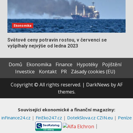
Ekonomika
Světové ceny potravin rostou, v červenci se
vyšplhaly nejvýše od ledna 2023
Domů
Ekonomika
Finance
Hypotéky
Pojištění
Investice
Kontakt
PR
Zásady cookies (EU)
Copyright © All rights reserved.
|
DarkNews
by AF
themes.
Související ekonomické a finanční magazíny:
inFinance24.cz
|
FinEko247.cz
|
DotekSlova.cz
CZIN.eu
|
Peníze
|