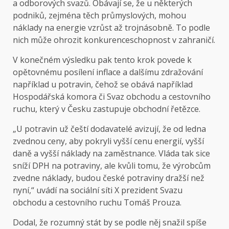
a odborových svazů. Obávají se, že u některých
podniků, zejména těch průmyslových, mohou
náklady na energie vzrůst až trojnásobně. To podle
nich může ohrozit konkurenceschopnost v zahraničí.
V konečném výsledku pak tento krok povede k
opětovnému posílení inflace a dalšímu zdražování
například u potravin, čehož se obává například
Hospodářská komora či Svaz obchodu a cestovního
ruchu, který v Česku zastupuje obchodní řetězce.
„U potravin už čeští dodavatelé avizují, že od ledna
zvednou ceny, aby pokryli vyšší cenu energií, vyšší
daně a vyšší náklady na zaměstnance. Vláda tak sice
sníží DPH na potraviny, ale kvůli tomu, že výrobcům
zvedne náklady, budou české potraviny dražší než
nyní,“
uvádí
na sociální síti X prezident Svazu
obchodu a cestovního ruchu Tomáš Prouza.
Dodal, že rozumný stát by se podle něj snažil spíše