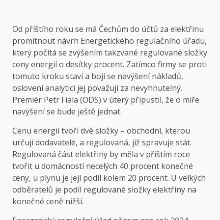
Od příštího roku se má Čechům do účtů za elektřinu
promítnout návrh Energetického regulačního úřadu,
který počítá se zvýšením takzvané regulované složky
ceny energií o desítky procent. Zatímco firmy se proti
tomuto kroku staví a bojí se navýšení nákladů,
oslovení analytici jej považují za nevyhnutelný.
Premiér Petr Fiala (ODS) v úterý připustil, že o míře
navýšení se bude ještě jednat.
Cenu energií tvoří dvě složky – obchodní, kterou
určují dodavatelé, a regulovaná, již spravuje stát.
Regulovaná část elektřiny by měla v příštím roce
tvořit u domácností necelých 40 procent konečné
ceny, u plynu je její podíl kolem 20 procent. U velkých
odběratelů je podíl regulované složky elektřiny na
konečné ceně nižší.