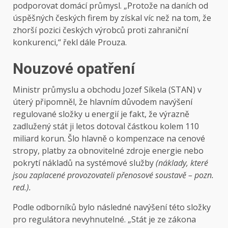
podporovat domácí průmysl. „Protože na daních od
úspěšných českých firem by získal víc než na tom, že
zhorší pozici českých výrobců proti zahraniční
konkurenci,“ řekl dále Prouza.
Nouzové opatření
Ministr průmyslu a obchodu Jozef Síkela (STAN) v
úterý připomněl, že hlavním důvodem navýšení
regulované složky u energií je fakt, že výrazně
zadlužený stát ji letos dotoval částkou kolem 110
miliard korun. Šlo hlavně o kompenzace na cenové
stropy, platby za obnovitelné zdroje energie nebo
pokrytí nákladů na systémové služby
(náklady, které
jsou zaplacené provozovateli přenosové soustavě – pozn.
red.).
Podle odborníků bylo následné navýšení této složky
pro regulátora nevyhnutelné. „Stát je ze zákona