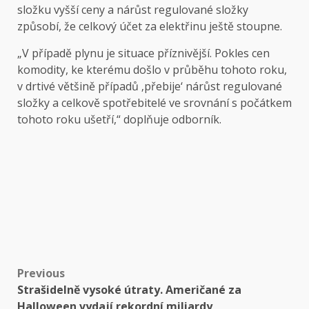
složku vyšší ceny a nárůst regulované složky
způsobí, že celkový účet za elektřinu ještě stoupne.
„V případě plynu je situace příznivější. Pokles cen
komodity, ke kterému došlo v průběhu tohoto roku,
v drtivé většině případů ‚přebije‘ nárůst regulované
složky a celkově spotřebitelé ve srovnání s počátkem
tohoto roku ušetří,“ doplňuje odborník.
Post
Previous
Strašidelně vysoké útraty. Američané za
navigation
Halloween vydají rekordní miliardy