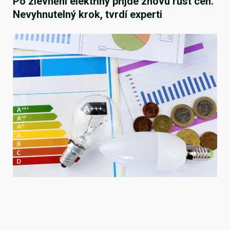
Po zlevnění elektřiny přijde znovu růst cen.
Nevyhnutelný krok, tvrdí experti