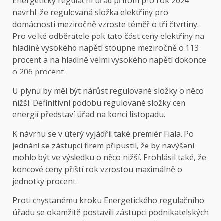
Energetický regulační úřad přitom pro rok 2024
navrhl, že regulovaná složka elektřiny pro
domácnosti meziročně vzroste téměř o tři čtvrtiny.
Pro velké odběratele pak tato část ceny elektřiny na
hladině vysokého napětí stoupne meziročně o 113
procent a na hladině velmi vysokého napětí dokonce
o 206 procent.
U plynu by měl být nárůst regulované složky o něco
nižší. Definitivní podobu regulované složky cen
energií představí úřad na konci listopadu.
K návrhu se v úterý vyjádřil také premiér Fiala. Po
jednání se zástupci firem připustil, že by navýšení
mohlo být ve výsledku o něco nižší. Prohlásil také, že
koncové ceny příští rok vzrostou maximálně o
jednotky procent.
Proti chystanému kroku Energetického regulačního
úřadu se okamžitě postavili zástupci podnikatelských