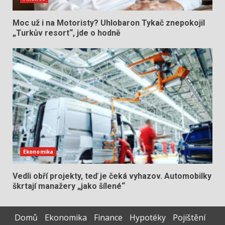
Moc už i na Motoristy? Uhlobaron Tykač znepokojil
„Turkův resort“, jde o hodně
Ekonomika
Vedli obří projekty, teď je čeká vyhazov. Automobilky
škrtají manažery „jako šílené“
Domů
Ekonomika
Finance
Hypotéky
Pojištění