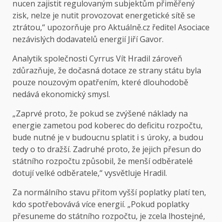
nucen zajistit regulovaným subjektům přiměřený
zisk, nelze je nutit provozovat energetické sítě se
ztrátou,“ upozorňuje pro Aktuálně.cz ředitel Asociace
nezávislých dodavatelů energií Jiří Gavor.
Analytik společnosti Cyrrus Vít Hradil zároveň
zdůrazňuje, že dočasná dotace ze strany státu byla
pouze nouzovým opatřením, které dlouhodobě
nedává ekonomický smysl.
„Zaprvé proto, že pokud se zvýšené náklady na
energie zametou pod koberec do deficitu rozpočtu,
bude nutné je v budoucnu splatit i s úroky, a budou
tedy o to dražší. Zadruhé proto, že jejich přesun do
státního rozpočtu způsobil, že menší odběratelé
dotují velké odběratele,“ vysvětluje Hradil.
Za normálního stavu přitom vyšší poplatky platí ten,
kdo spotřebovává více energií. „Pokud poplatky
přesuneme do státního rozpočtu, je zcela lhostejné,