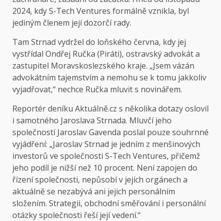
2024, kdy S-Tech Ventures formálně vznikla, byl
jediným členem její dozorčí rady.
Tam Strnad vydržel do loňského června, kdy jej
vystřídal Ondřej Ručka (Piráti), ostravský advokát a
zastupitel Moravskoslezského kraje. „Jsem vázán
advokátním tajemstvím a nemohu se k tomu jakkoliv
vyjadřovat,“ nechce Ručka mluvit s novinářem.
Reportér deníku Aktuálně.cz s několika dotazy oslovil
i samotného Jaroslava Strnada. Mluvčí jeho
společností Jaroslav Gavenda poslal pouze souhrnné
vyjádření: „Jaroslav Strnad je jedním z menšinových
investorů ve společnosti S-Tech Ventures, přičemž
jeho podíl je nižší než 10 procent. Není zapojen do
řízení společnosti, nepůsobí v jejích orgánech a
aktuálně se nezabývá ani jejich personálním
složením. Strategii, obchodní směřování i personální
otázky společnosti řeší její vedení.“