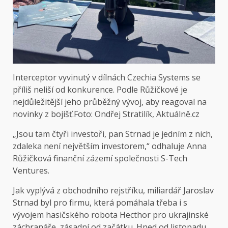
Interceptor vyvinutý v dílnách Czechia Systems se
příliš neliší od konkurence. Podle Růžičkové je
nejdůležitější jeho průběžný vývoj, aby reagoval na
novinky z bojišť.
Foto: Ondřej Stratilík, Aktuálně.cz
„Jsou tam čtyři investoři, pan Strnad je jedním z nich,
zdaleka není největším investorem,“ odhaluje Anna
Růžičková finanční zázemí společnosti S-Tech
Ventures.
Jak vyplývá z obchodního rejstříku, miliardář Jaroslav
Strnad byl pro firmu, která pomáhala třeba i s
vývojem hasičského robota Hecthor pro ukrajinské
záchranáře, zásadní od začátku. Hned od listopadu