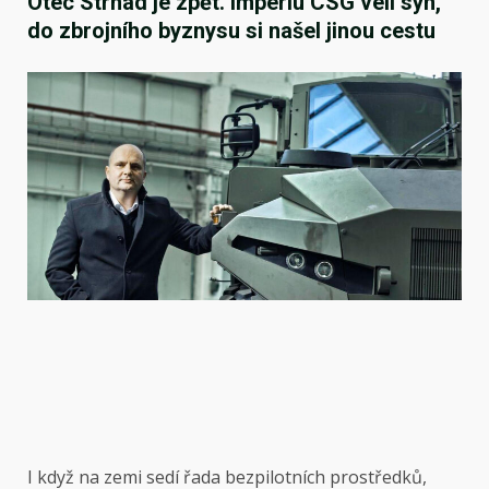
Otec Strnad je zpět. Impériu CSG velí syn,
do zbrojního byznysu si našel jinou cestu
I když na zemi sedí řada bezpilotních prostředků,