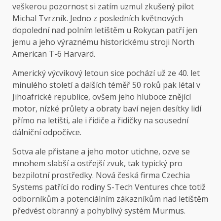
veškerou pozornost si zatím uzmul zkušený pilot
Michal Tvrzník. Jedno z posledních květnových
dopolední nad polním letištěm u Rokycan patří jen
jemu a jeho výraznému historickému stroji North
American T-6 Harvard.
Americký výcvikový letoun sice pochází už ze 40. let
minulého století a dalších téměř 50 roků pak létal v
Jihoafrické republice, ovšem jeho hluboce znějící
motor, nízké průlety a obraty baví nejen desítky lidí
přímo na letišti, ale i řidiče a řidičky na sousední
dálniční odpočívce.
Sotva ale přistane a jeho motor utichne, ozve se
mnohem slabší a ostřejší zvuk, tak typický pro
bezpilotní prostředky. Nová česká firma Czechia
Systems patřící do rodiny S-Tech Ventures chce totiž
odborníkům a potenciálním zákazníkům nad letištěm
předvést obranný a pohyblivý systém Murmus.