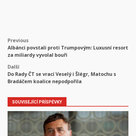
Post
Previous
Albánci povstali proti Trumpovým: Luxusní resort
navigation
za miliardy vyvolal bouři
Další
Do Rady ČT se vrací Veselý i Šlégr, Matochu s
Bradáčem koalice nepodpořila
SOUVISEJÍCÍ PŘÍSPĚVKY