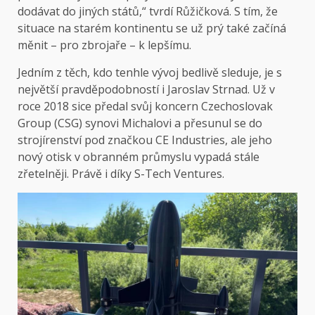
dodávat do jiných států,“ tvrdí Růžičková. S tím, že
situace na starém kontinentu se už prý také začíná
měnit – pro zbrojaře – k lepšímu.
Jedním z těch, kdo tenhle vývoj bedlivě sleduje, je s
největší pravděpodobností i Jaroslav Strnad. Už v
roce 2018 sice předal svůj koncern Czechoslovak
Group (CSG) synovi Michalovi a přesunul se do
strojírenství pod značkou CE Industries, ale jeho
nový otisk v obranném průmyslu vypadá stále
zřetelněji. Právě i díky S-Tech Ventures.