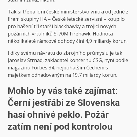
Tak si třeba loni české ministerstvo vnitra od jedné z
firem skupiny HA – České letecké servisní – koupilo
pro hašení tři starší blackhawky a trojici nových
požárních vrtulníků S-70M Firehawk. Hodnota
několikaleté rámcové dohody činí 4,9 miliardy korun.
I díky svému návratu do zbrojního průmyslu je tak
Jaroslav Strnad, zakladatel koncernu CSG, nyní podle
magazínu Forbes 34. nejbohatším Čechem s
majetkem odhadovaným na 19,7 miliardy korun.
Mohlo by vás také zajímat:
Černí jestřábi ze Slovenska
hasí ohnivé peklo. Požár
zatím není pod kontrolou