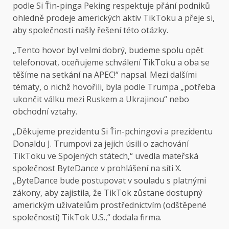
podle Si Ťin-pinga Peking respektuje přání podniků
ohledně prodeje amerických aktiv TikToku a přeje si,
aby společnosti našly řešení této otázky.
„Tento hovor byl velmi dobrý, budeme spolu opět
telefonovat, oceňujeme schválení TikToku a oba se
těšíme na setkání na APEC!“ napsal. Mezi dalšími
tématy, o nichž hovořili, byla podle Trumpa „potřeba
ukončit válku mezi Ruskem a Ukrajinou“ nebo
obchodní vztahy.
„Děkujeme prezidentu Si Ťin-pchingovi a prezidentu
Donaldu J. Trumpovi za jejich úsilí o zachování
TikToku ve Spojených státech,“ uvedla mateřská
společnost ByteDance v
prohlášení
na síti X.
„ByteDance bude postupovat v souladu s platnými
zákony, aby zajistila, že TikTok zůstane dostupný
americkým uživatelům prostřednictvím (odštěpené
společnosti) TikTok U.S.,“ dodala firma.