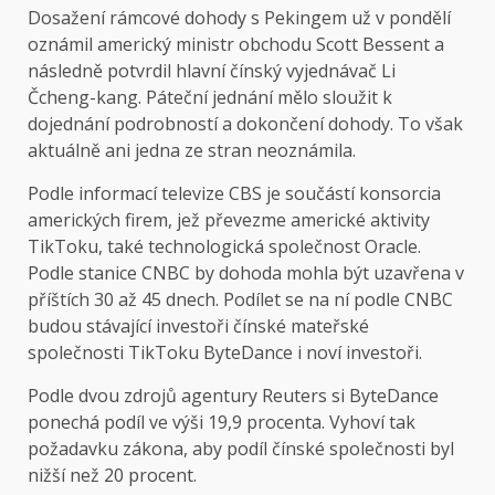
Dosažení rámcové dohody s Pekingem už v pondělí
oznámil americký ministr obchodu Scott Bessent a
následně potvrdil hlavní čínský vyjednávač Li
Čcheng-kang. Páteční jednání mělo sloužit k
dojednání podrobností a dokončení dohody. To však
aktuálně ani jedna ze stran neoznámila.
Podle informací televize CBS je součástí konsorcia
amerických firem, jež převezme americké aktivity
TikToku, také technologická společnost Oracle.
Podle stanice CNBC by dohoda mohla být uzavřena v
příštích 30 až 45 dnech. Podílet se na ní podle CNBC
budou stávající investoři čínské mateřské
společnosti TikToku ByteDance i noví investoři.
Podle dvou zdrojů agentury Reuters si ByteDance
ponechá podíl ve výši 19,9 procenta. Vyhoví tak
požadavku zákona, aby podíl čínské společnosti byl
nižší než 20 procent.