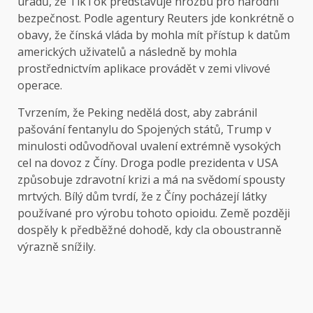
úřadů, že TikTok představuje hrozbu pro národní
bezpečnost. Podle agentury Reuters jde konkrétně o
obavy, že čínská vláda by mohla mít přístup k datům
amerických uživatelů a následně by mohla
prostřednictvím aplikace provádět v zemi vlivové
operace.
Tvrzením, že Peking nedělá dost, aby zabránil
pašování fentanylu do Spojených států, Trump v
minulosti odůvodňoval uvalení extrémně vysokých
cel na dovoz z Číny. Droga podle prezidenta v USA
způsobuje zdravotní krizi a má na svědomí spousty
mrtvých. Bílý dům tvrdí, že z Číny pocházejí látky
používané pro výrobu tohoto opioidu. Země později
dospěly k předběžné dohodě, kdy cla oboustranně
výrazně snížily.