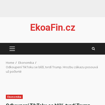
Skip
EkoaFin.cz
to
content
PRIMARY
MENU
Home
Ekonomika
Odkoupení TikToku se blíží, tvrdí Trump. Hrozbu zákazu posouvá
už počtvrté
Ekonomika