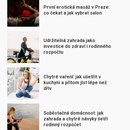
První erotická masáž v Praze:
co čekat a jak vybrat salon
Udržitelná zahrada jako
investice do zdraví i rodinného
rozpočtu
Chytré vaření: jak ušetřit v
kuchyni a přitom jíst lépe než
dřív
Soběstačná domácnost: jak
zahrada a chytré návyky šetří
rodinný rozpočet