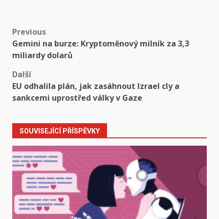
Post
Previous
Gemini na burze: Kryptoměnový milník za 3,3
navigation
miliardy dolarů
Další
EU odhalila plán, jak zasáhnout Izrael cly a
sankcemi uprostřed války v Gaze
SOUVISEJÍCÍ PŘÍSPĚVKY