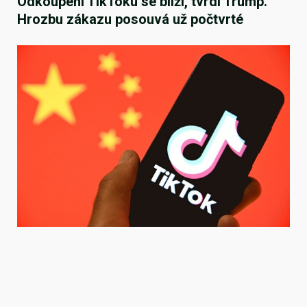
Odkoupení TikToku se blíží, tvrdí Trump.
Hrozbu zákazu posouvá už počtvrté