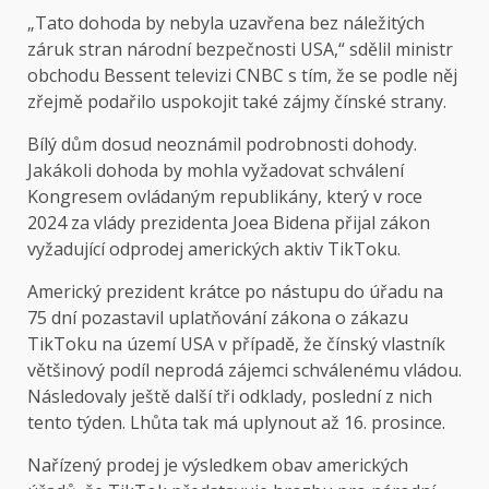
„Tato dohoda by nebyla uzavřena bez náležitých
záruk stran národní bezpečnosti USA,“ sdělil ministr
obchodu Bessent televizi CNBC s tím, že se podle něj
zřejmě podařilo uspokojit také zájmy čínské strany.
Bílý dům dosud neoznámil podrobnosti dohody.
Jakákoli dohoda by mohla vyžadovat schválení
Kongresem ovládaným republikány, který v roce
2024 za vlády prezidenta Joea Bidena přijal zákon
vyžadující odprodej amerických aktiv TikToku.
Americký prezident krátce po nástupu do úřadu na
75 dní pozastavil uplatňování zákona o zákazu
TikToku na území USA v případě, že čínský vlastník
většinový podíl neprodá zájemci schválenému vládou.
Následovaly ještě další tři odklady, poslední z nich
tento týden. Lhůta tak má uplynout až 16. prosince.
Nařízený prodej je výsledkem obav amerických