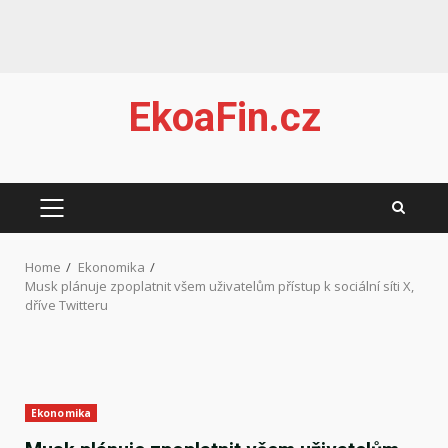
Skip
EkoaFin.cz
to
content
PRIMARY
MENU
Home
Ekonomika
Musk plánuje zpoplatnit všem uživatelům přístup k sociální síti X,
dříve Twitteru
Ekonomika