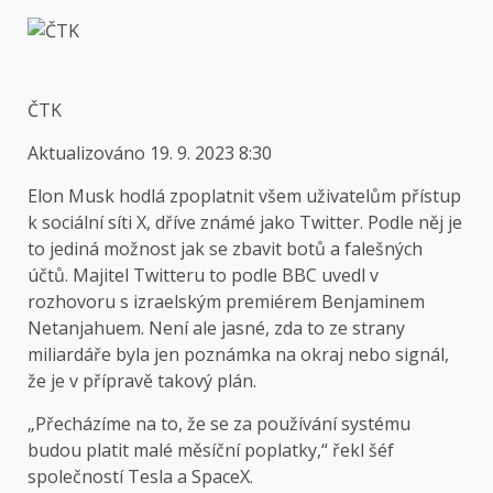
ČTK
Aktualizováno
19. 9. 2023 8:30
Elon Musk hodlá zpoplatnit všem uživatelům přístup
k sociální síti X, dříve známé jako Twitter. Podle něj je
to jediná možnost jak se zbavit botů a falešných
účtů. Majitel Twitteru to podle BBC uvedl v
rozhovoru s izraelským premiérem Benjaminem
Netanjahuem. Není ale jasné, zda to ze strany
miliardáře byla jen poznámka na okraj nebo signál,
že je v přípravě takový plán.
„Přecházíme na to, že se za používání systému
budou platit malé měsíční poplatky,“ řekl šéf
společností Tesla a SpaceX.