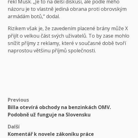
řekl Musk. „Je to na delší diskusi, ale podle mého
názoru je to vlastně jediná obrana proti obrovským
armádám botů,“ dodal.
Rizikem však je, že zavedením placené brány může X
přijít o velkou část svých uživatelů. To by zase mohlo
snížit příjmy z reklamy, které v současné době tvoří
naprostou většinu příjmů společnosti.
Post
Previous
Billa otevírá obchody na benzinkách OMV.
navigation
Podobně už funguje na Slovensku
Další
Komentář k novele zákoníku práce