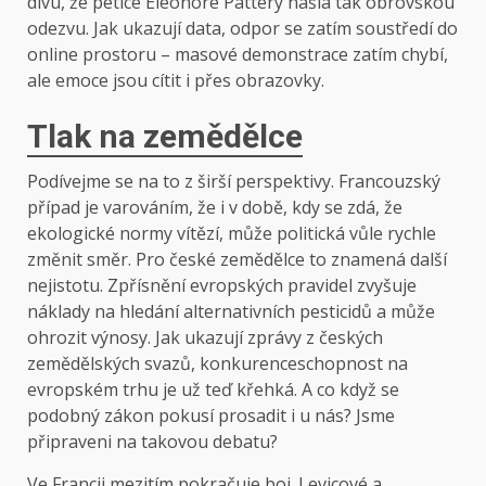
divu, že petice Éléonore Pattery našla tak obrovskou
odezvu. Jak ukazují data, odpor se zatím soustředí do
online prostoru – masové demonstrace zatím chybí,
ale emoce jsou cítit i přes obrazovky.
Tlak na zemědělce
Podívejme se na to z širší perspektivy. Francouzský
případ je varováním, že i v době, kdy se zdá, že
ekologické normy vítězí, může politická vůle rychle
změnit směr. Pro české zemědělce to znamená další
nejistotu. Zpřísnění evropských pravidel zvyšuje
náklady na hledání alternativních pesticidů a může
ohrozit výnosy. Jak ukazují zprávy z českých
zemědělských svazů, konkurenceschopnost na
evropském trhu je už teď křehká. A co když se
podobný zákon pokusí prosadit i u nás? Jsme
připraveni na takovou debatu?
Ve Francii mezitím pokračuje boj. Levicové a