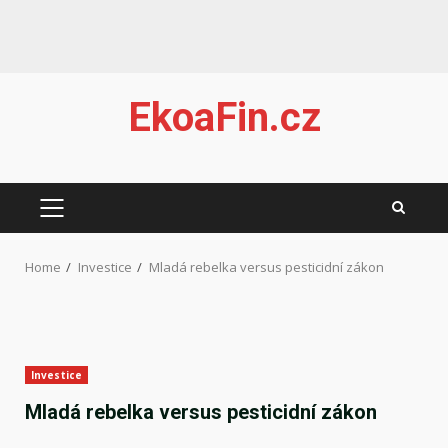
Skip
EkoaFin.cz
to
content
PRIMARY
MENU
Home
Investice
Mladá rebelka versus pesticidní zákon
Investice
Mladá rebelka versus pesticidní zákon