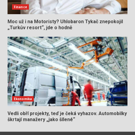
Finance
Moc už i na Motoristy? Uhlobaron Tykač znepokojil
„Turkův resort“, jde o hodně
Ekonomika
Vedli obří projekty, teď je čeká vyhazov. Automobilky
škrtají manažery „jako šílené“