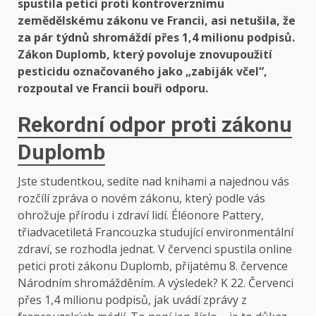
spustila petici proti kontroverznímu
zemědělskému zákonu ve Francii, asi netušila, že
za pár týdnů shromáždí přes 1,4 milionu podpisů.
Zákon Duplomb, který povoluje znovupoužití
pesticidu označovaného jako „zabiják včel“,
rozpoutal ve Francii bouři odporu.
Rekordní odpor proti zákonu
Duplomb
Jste studentkou, sedíte nad knihami a najednou vás
rozčílí zpráva o novém zákonu, který podle vás
ohrožuje přírodu i zdraví lidí. Éléonore Pattery,
třiadvacetiletá Francouzka studující environmentální
zdraví, se rozhodla jednat. V červenci spustila online
petici proti zákonu Duplomb, přijatému 8. července
Národním shromážděním. A výsledek? K 22. Červenci
přes 1,4 milionu podpisů, jak uvádí zprávy z