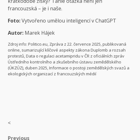
krátkodobé zisky? Tahle otázka není jen
francouzská – je i naše.
Foto:
Vytvořeno umělou inteligencí v ChatGPT
Autor:
Marek Hájek
Zdroj info: Politico.eu, Zpráva z 22. července 2025, publikovaná
online, sumarizující klíčové aspekty zákona Duplomb a rozsah
protestů, Data o regulaci acetamipridu v ČR z oficiálních zpráv
Ústředního kontrolního a zkušebního ústavu zemědělského
(ÚKZÚZ), duben 2025, Informace o postoji zemědělských svazů a
ekologických organizací z francouzských médií
<
Previous