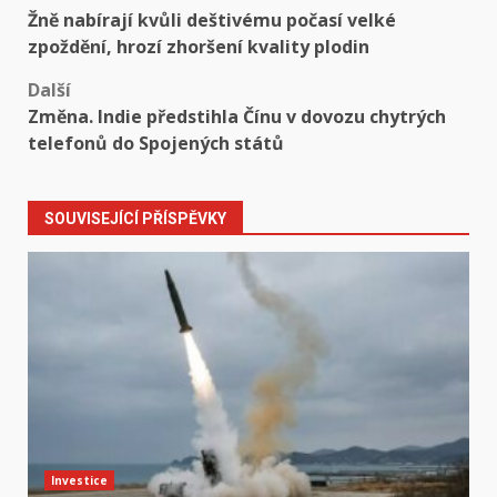
Post
Žně nabírají kvůli deštivému počasí velké
navigation
zpoždění, hrozí zhoršení kvality plodin
Další
Změna. Indie předstihla Čínu v dovozu chytrých
telefonů do Spojených států
SOUVISEJÍCÍ PŘÍSPĚVKY
Investice