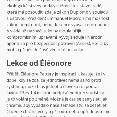
ekologické strany podaly stížnost k Ústavní radě,
která má posoudit, zda je zákon Duplomb v souladu
s ústavou. Prezident Emmanuel Macron má možnost
zákon odmítnout, nebo dokonce vypsat referendum.
A vláda už naznačila, že by mohla přijít s
kompromisními úpravami. Vývoj sleduje i Národní
agentura pro bezpečnost potravin (Anses), která by
mohla přinést klíčové vědecké posudky.
Lekce od Éléonore
Příběh Éléonore Pattery je inspirací. Ukazuje, že i v
době, kdy se zdá, že jednotlivec nemá šanci proti
systému, může hlas jednoho člověka rozpoutat
lavinu. Přes 1,4 milionu podpisů není jen statistika –
je to volání po změně. Možná je čas se zamyslet, jak
chceme, aby vypadalo naše zemědělství za deset let.
Chceme chránit včely a přírodu, nebo upřednostníme