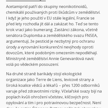
Acetamiprid patří do skupiny neonikotinoidů,
chemikálií používaných proti škůdcům v zemědělství.
I když je jeho použití v EU stále legální, Francie se
před lety rozhodla jít dál a zakázat ho. Teď se tento
krok vrací jako bumerang. Zastánci zákona, včetně
senátora Duplomba a zemědělského svazu FNSEA,
argumentují, že pesticid je nezbytný pro ochranu
úrody a vyrovnání konkurenční nevýhody oproti
dovozům, které podobným omezením nepodléhají.
Ministryně zemědělství Annie Genevardová navíc
volá po vědeckém posouzení.
Na druhé straně barikády stojí ekologické
organizace jako Terre de Liens, levicové strany a
široká koalice vědců a lékařů – přes 1200 odborníků
varuje před zdravotními riziky. Včelařské svazy bijí na
poplach kvůli ohrožení včelstev, klíčových pro
opylování a tím i pro potravinovou bezpečnost. Není