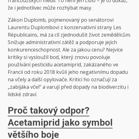
francouzských médií. To není jen číslo – je to důkaz,
že i jednotlivec může rozhýbat masy.
Zákon Duplomb, pojmenovaný po senátorovi
Laurentu Duplombovi z konzervativní strany Les
Républicains, má za cíl zjednodušit život zemědělcům.
Snižuje administrativní zátěž a podporuje jejich
konkurenceschopnost. Ale za jakou cenu? Nejvíce
kritiky si vysloužil bod, který znovu povoluje
používání pesticidu acetamiprid, zakázaného ve
Francii od roku 2018 kvůli jeho negativnímu dopadu
na včely a další opylovače. Kritici ho označují za
„zabijáka včel“ a varují před dopady na biodiverzitu i
lidské zdraví.
Proč takový odpor?
Acetamiprid jako symbol
většího boje