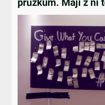
průzkum. Mají z ní 