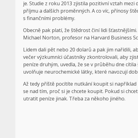
je. Studie z roku 2013 zjistila pozitivní vztah mez
příjmu a dalších proměnných. A co víc, přínosy štěd
s finančními problémy.
Obecně pak platí, že štědrost činí lidi šťastnějším
Michael Norton, profesor na Harvard Business Sch
Lidem dali pět nebo 20 dolarů a pak jim nařídili, a
večer výzkumníci účastníky zkontrolovali, aby zjisti
peníze druhým, uvedla, že se v průběhu dne cítila 
uvolňuje neurochemické látky, které navozují dobrý
Až tedy příště pocítíte nutkání koupit si napříkla
se nad tím, proč si je chcete koupit. Pokud si chce
utratit peníze jinak. Třeba za někoho jiného.