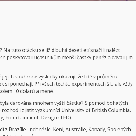
? Na tuto otázku se již dlouhá desetiletí snažili nalézt
ch poskytovali účastníkům menší částky peněz a dávali jim
 jejich souhrnné výsledky ukazují, že lidé v průměru
k si ponechají. Při všech těchto experimentech šlo ale vždy
 kolem 10 dolarů a méně.
jim byla darována mnohem vyšší částka? S pomocí bohatých
rozhodli zjistit výzkumníci University of British Columbia,
y, Entertainment, Design (TED).
í z Brazílie, Indonésie, Keni, Austrálie, Kanady, Spojených