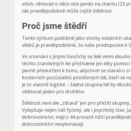
sítích, věnovali o něco více peněz na charitu (23 pr
tak pravděpodobně může zvýšit štědrost.
Proč jsme štědří
Tento výzkum podobně jako stovky ostatních ukazuj
vědců je pravděpodobné, že naše predispozice k š
Ve srovnání s jinými živočichy se lidé velmi dlouh
těchto zranitelných let přežíváme jen díky pomoc
pevně předurčeni k tomu, abychom se starali o zra
kosterních pozůstatků postižených lidí, kteří se
je to vlastně logické – žádná skupina lidí by dlouh
obětovat jeden pro druhého.
Štědrost není ale „zdravá“ jen pro přežití skupiny
Vylepšuje nejen náš fyzický, ale i psychický stav. Ja
dobrovolnictví, mají o 44 procent nižší pravděpod
dobrovolnictví nevykonávají.