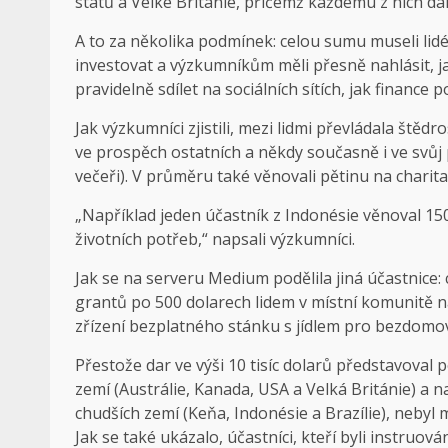
států a Velké Británie, přičemž každému z nich dali
A to za několika podmínek: celou sumu museli lidé 
investovat a výzkumníkům měli přesně nahlásit, jak
pravidelně sdílet na sociálních sítích, jak finance po
Jak výzkumníci zjistili, mezi lidmi převládala štěd
ve prospěch ostatních a někdy současně i ve svůj
večeři). V průměru také věnovali pětinu na charita
„Například jeden účastník z Indonésie věnoval 15
životních potřeb,“ napsali výzkumníci.
Jak se na serveru Medium podělila jiná účastnice: c
grantů po 500 dolarech lidem v místní komunitě na 
zřízení bezplatného stánku s jídlem pro bezdomo
Přestože dar ve výši 10 tisíc dolarů představoval
zemí (Austrálie, Kanada, USA a Velká Británie) a
chudších zemí (Keňa, Indonésie a Brazílie), nebyl 
Jak se také ukázalo, účastníci, kteří byli instruov