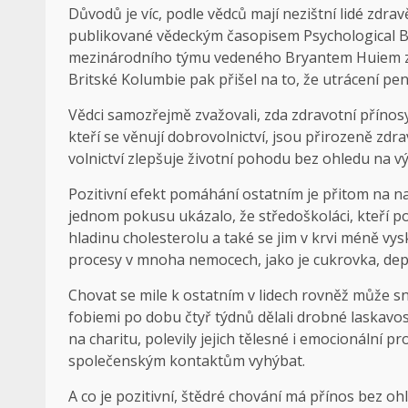
Důvodů je víc, podle vědců mají nezištní lidé zdravě
publikované vědeckým časopisem Psychological Bu
mezinárodního týmu vedeného Bryantem Huiem z H
Britské Kolumbie pak přišel na to, že utrácení pen
Vědci samozřejmě zvažovali, zda zdravotní přínosy 
kteří se věnují dobrovolnictví, jsou přirozeně zdrav
volnictví zlepšuje životní pohodu bez ohledu na vý
Pozitivní efekt pomáhání ostatním je přitom na na
jednom pokusu ukázalo, že středoškoláci, kteří po
hladinu cholesterolu a také se jim v krvi méně vys
procesy v mnoha nemocech, jako je cukrovka, dep
Chovat se mile k ostatním v lidech rovněž může sníž
fobiemi po dobu čtyř týdnů dělali drobné laskavos
na charitu, polevily jejich tělesné i emocionální p
společenským kontaktům vyhýbat.
A co je pozitivní, štědré chování má přínos bez ohl