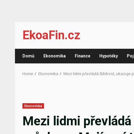
Skip
EkoaFin.cz
to
content
Domů
Ekonomika
Finance
Hypotéky
Poj
Home
Ekonomika
Mezi lidmi převládá štědrost, ukazuje p
Ekonomika
Mezi lidmi převládá