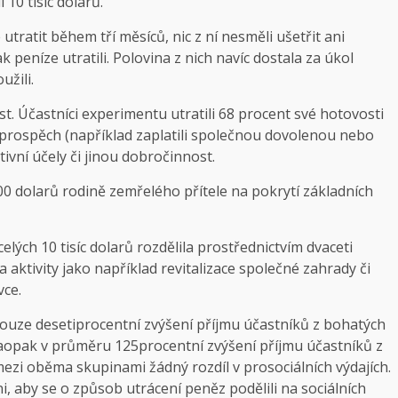
 10 tisíc dolarů.
utratit během tří měsíců, nic z ní nesměli ušetřit ani
 peníze utratili. Polovina z nich navíc dostala za úkol
užili.
rost. Účastníci experimentu utratili 68 procent své hotovosti
 prospěch (například zaplatili společnou dovolenou nebo
tivní účely či jinou dobročinnost.
00 dolarů rodině zemřelého přítele na pokrytí základních
elých 10 tisíc dolarů rozdělila prostřednictvím dvaceti
aktivity jako například revitalizace společné zahrady či
vce.
 pouze desetiprocentní zvýšení příjmu účastníků z bohatých
 naopak v průměru 125procentní zvýšení příjmu účastníků z
mezi oběma skupinami žádný rozdíl v prosociálních výdajích.
áni, aby se o způsob utrácení peněz podělili na sociálních