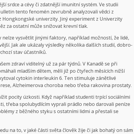
jší srdce a cévy či zdatnější imunitní systém. Ve studii
lletin tento fenomén zevrubně analyzovali vědci z
ongkongské univerzity. Jiný experiment z Univerzity
ěz za ostatní může snižovat krevní tlak.
nelze vysvětlit jinými faktory, například možností, že lidé,
ější. Jak ale ukázaly výsledky několika dalších studií, dobro­
chozí stav účastníků.
šem zdraví viditelný už za pár týdnů. V Kanadě se při
máhali mladším dětem, měli již po čtyřech měsících nižší
kytoval cytokin interleukin 6. Ten stimuluje zánětlivé
rese, Alzheimerova choroba nebo třeba rakovina prostaty.
it pocity úzkosti. Když například studenti trpící sociálními
ti, třeba spolubydlícím vyprali prádlo nebo darovali peníze
roblémy z běžného styku s ostatními lidmi a přestali se
edu na to, v jaké části světa člověk žije či jak bohatý on sám