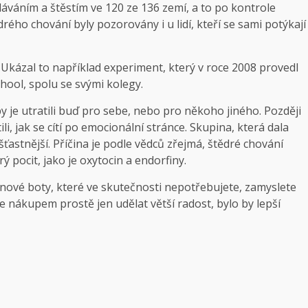
i dáváním a štěstím ve 120 ze 136 zemí, a to po kontrole
rého chování byly pozorovány i u lidí, kteří se sami potýkají
i. Ukázal to například experiment, který v roce 2008 provedl
ool, spolu se svými kolegy.
by je utratili buď pro sebe, nebo pro někoho jiného. Později
li, jak se cítí po emocionální stránce. Skupina, která dala
šťastnější. Příčina je podle vědců zřejmá, štědré chování
 pocit, jako je oxytocin a endorfiny.
d nové boty, které ve skutečnosti nepotřebujete, zamyslete
te nákupem prostě jen udělat větší radost, bylo by lepší