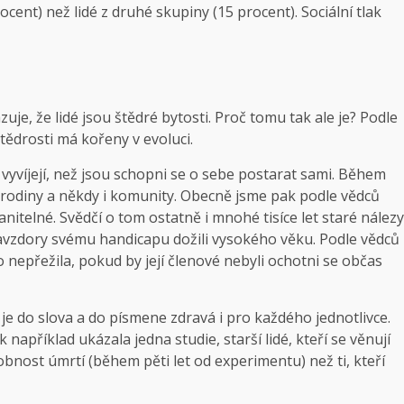
ocent) než lidé z druhé skupiny (15 procent). Sociální tlak
e, že lidé jsou štědré bytosti. Proč tomu tak ale je? Podle
tědrosti má kořeny v evoluci.
o vyvíjejí, než jsou schopni se o sebe postarat sami. Během
i rodiny a někdy i komunity. Obecně jsme pak podle vědců
nitelné. Svědčí o tom ostatně i mnohé tisíce let staré nálezy
 navzdory svému handicapu dožili vysokého věku. Podle vědců
o nepřežila, pokud by její členové nebyli ochotni se občas
, je do slova a do písmene zdravá i pro každého jednotlivce.
k například ukázala jedna studie, starší lidé, kteří se věnují
obnost úmrtí (během pěti let od experimentu) než ti, kteří