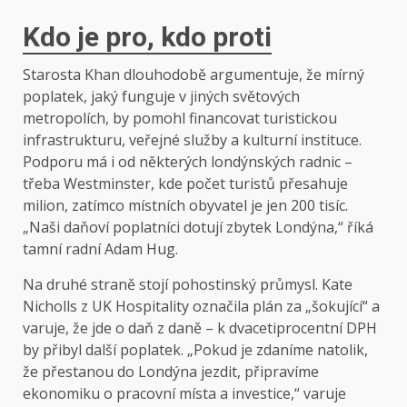
Kdo je pro, kdo proti
Starosta Khan dlouhodobě argumentuje, že mírný
poplatek, jaký funguje v jiných světových
metropolích, by pomohl financovat turistickou
infrastrukturu, veřejné služby a kulturní instituce.
Podporu má i od některých londýnských radnic –
třeba Westminster, kde počet turistů přesahuje
milion, zatímco místních obyvatel je jen 200 tisíc.
„Naši daňoví poplatníci dotují zbytek Londýna,“ říká
tamní radní Adam Hug.
Na druhé straně stojí pohostinský průmysl. Kate
Nicholls z UK Hospitality označila plán za „šokující“ a
varuje, že jde o daň z daně – k dvacetiprocentní DPH
by přibyl další poplatek. „Pokud je zdaníme natolik,
že přestanou do Londýna jezdit, připravíme
ekonomiku o pracovní místa a investice,“ varuje