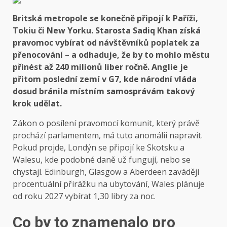
Britská metropole se konečně připojí k Paříži,
Tokiu či New Yorku. Starosta Sadiq Khan získá
pravomoc vybírat od návštěvníků poplatek za
přenocování – a odhaduje, že by to mohlo městu
přinést až 240 milionů liber ročně. Anglie je
přitom poslední zemí v G7, kde národní vláda
dosud bránila místním samosprávám takový
krok udělat.
Zákon o posílení pravomocí komunit, který právě
prochází parlamentem, má tuto anomálii napravit.
Pokud projde, Londýn se připojí ke Skotsku a
Walesu, kde podobné daně už fungují, nebo se
chystají. Edinburgh, Glasgow a Aberdeen zavádějí
procentuální přirážku na ubytování, Wales plánuje
od roku 2027 vybírat 1,30 libry za noc.
Co by to znamenalo pro