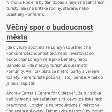
Nicholls. Podle ní by daň dopadla nejen na zahraniční
turisty, ale i na britské rodiny, stavaře, nebo
účastníky konferencí.
Věčný spor o budoucnost
města
Jde o věčný spor: má se Londýn soustředit na
konkurenceschopnost teď, nebo investovat do
budoucna? Londýn není jako Benátky nebo
Barcelona, kde masový turismus dusí místní
komunity. Ale i tak platí, že metro, parky a veřejné
toalety, které turisté používají, stojí peníze. A někdo
je musí zaplatit.
Andrew Carter z Centre for Cities věří, že turistická
daň by mohla být začátkem širší devoluce fiskálních
pravomocí. „Londýn je nejproduktivnější město ve
Spojeném království. Dát mu více nástrojů by mohlo