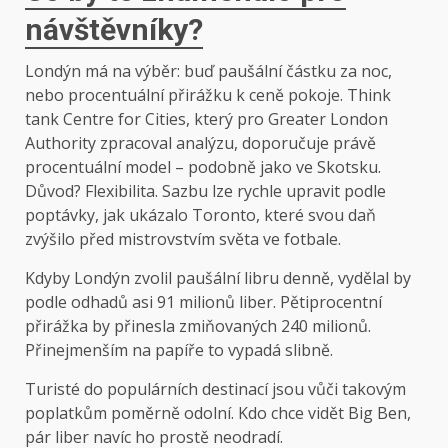
návštěvníky?
Londýn má na výběr: buď paušální částku za noc,
nebo procentuální přirážku k ceně pokoje. Think
tank Centre for Cities, který pro Greater London
Authority zpracoval analýzu, doporučuje právě
procentuální model – podobně jako ve Skotsku.
Důvod? Flexibilita. Sazbu lze rychle upravit podle
poptávky, jak ukázalo Toronto, které svou daň
zvýšilo před mistrovstvím světa ve fotbale.
Kdyby Londýn zvolil paušální libru denně, vydělal by
podle odhadů asi 91 milionů liber. Pětiprocentní
přirážka by přinesla zmiňovaných 240 milionů.
Přinejmenším na papíře to vypadá slibně.
Turisté do populárních destinací jsou vůči takovým
poplatkům poměrně odolní. Kdo chce vidět Big Ben,
pár liber navíc ho prostě neodradí.