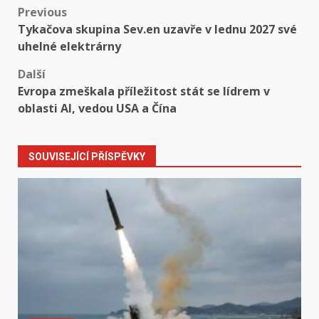
Post
Previous
Tykačova skupina Sev.en uzavře v lednu 2027 své
navigation
uhelné elektrárny
Další
Evropa zmeškala příležitost stát se lídrem v
oblasti AI, vedou USA a Čína
SOUVISEJÍCÍ PŘÍSPĚVKY