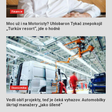
Finance
Moc už i na Motoristy? Uhlobaron Tykač znepokojil
„Turkův resort“, jde o hodně
Ekonomika
Vedli obří projekty, teď je čeká vyhazov. Automobilky
škrtají manažery „jako šílené“