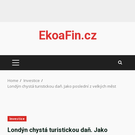
Skip
EkoaFin.cz
to
content
PRIMARY
MENU
Home
Investice
Londýn chystá turistickou daň. Jako poslední z velkých měst
Investice
Londýn chystá turistickou daň. Jako