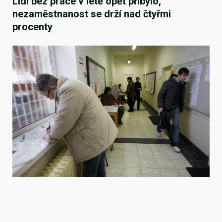
Lidí bez práce v létě opět přibylo,
nezaměstnanost se drží nad čtyřmi
procenty