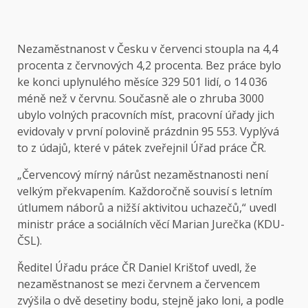
Nezaměstnanost v Česku v červenci stoupla na 4,4
procenta z červnových 4,2 procenta. Bez práce bylo
ke konci uplynulého měsíce 329 501 lidí, o 14 036
méně než v červnu. Současně ale o zhruba 3000
ubylo volných pracovních míst, pracovní úřady jich
evidovaly v první polovině prázdnin 95 553. Vyplývá
to z údajů, které v pátek zveřejnil Úřad práce ČR.
„Červencový mírný nárůst nezaměstnanosti není
velkým překvapením. Každoročně souvisí s letním
útlumem náborů a nižší aktivitou uchazečů,“ uvedl
ministr práce a sociálních věcí Marian Jurečka (KDU-
ČSL).
Ředitel Úřadu práce ČR Daniel Krištof uvedl, že
nezaměstnanost se mezi červnem a červencem
zvýšila o dvě desetiny bodu, stejně jako loni, a podle