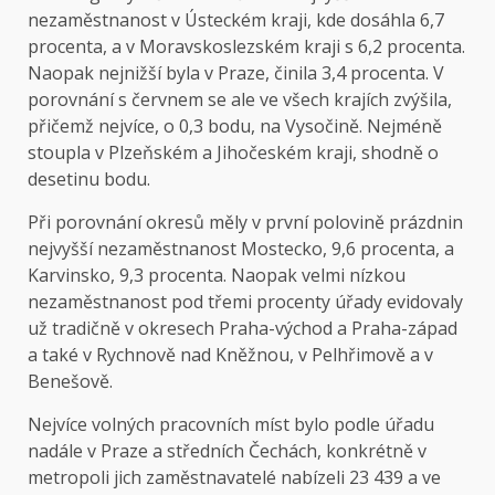
nezaměstnanost v Ústeckém kraji, kde dosáhla 6,7
procenta, a v Moravskoslezském kraji s 6,2 procenta.
Naopak nejnižší byla v Praze, činila 3,4 procenta. V
porovnání s červnem se ale ve všech krajích zvýšila,
přičemž nejvíce, o 0,3 bodu, na Vysočině. Nejméně
stoupla v Plzeňském a Jihočeském kraji, shodně o
desetinu bodu.
Při porovnání okresů měly v první polovině prázdnin
nejvyšší nezaměstnanost Mostecko, 9,6 procenta, a
Karvinsko, 9,3 procenta. Naopak velmi nízkou
nezaměstnanost pod třemi procenty úřady evidovaly
už tradičně v okresech Praha-východ a Praha-západ
a také v Rychnově nad Kněžnou, v Pelhřimově a v
Benešově.
Nejvíce volných pracovních míst bylo podle úřadu
nadále v Praze a středních Čechách, konkrétně v
metropoli jich zaměstnavatelé nabízeli 23 439 a ve