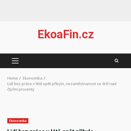
Skip
EkoaFin.cz
to
content
PRIMARY
MENU
Home
Ekonomika
Lidí bez práce v létě opět přibylo, nezaměstnanost se drží nad
čtyřmi procenty
Ekonomika