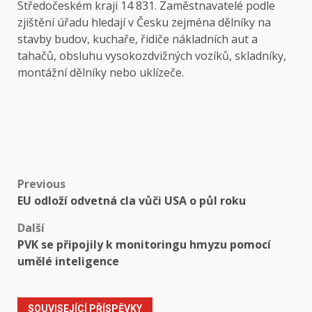
Středočeském kraji 14 831. Zaměstnavatelé podle
zjištění úřadu hledají v Česku zejména dělníky na
stavby budov, kuchaře, řidiče nákladních aut a
tahačů, obsluhu vysokozdvižných vozíků, skladníky,
montážní dělníky nebo uklízeče.
Post
Previous
EU odloží odvetná cla vůči USA o půl roku
navigation
Další
PVK se připojily k monitoringu hmyzu pomocí
umělé inteligence
SOUVISEJÍCÍ PŘÍSPĚVKY