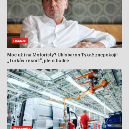
Finance
Moc už i na Motoristy? Uhlobaron Tykač znepokojil
„Turkův resort“, jde o hodně
Ekonomika