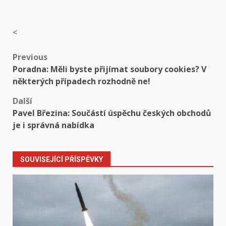
<
Post
Previous
Poradna: Měli byste přijímat soubory cookies? V
navigation
některých případech rozhodně ne!
Další
Pavel Březina: Součástí úspěchu českých obchodů
je i správná nabídka
SOUVISEJÍCÍ PŘÍSPĚVKY