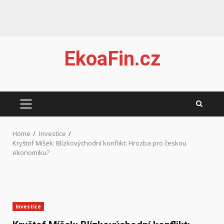
Skip
EkoaFin.cz
to
content
PRIMARY
MENU
Home
Investice
Kryštof Míšek: Blízkovýchodní konflikt: Hrozba pro českou
ekonomiku?
Investice