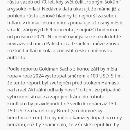
růstu sazeb od 70. let, kdy svět čelil „ropným šokům“
a vysoké inflaci. Nedávná data ukazují, že máme již z
pohledu růstu cenové hladiny to nejhorší za sebou.
Inflace v domácí ekonomice zpomaluje už osmý měsíc
v řadě, zářijových 6,9 procenta je nejnižší hodnotou
od prosince 2021. Nicméně nynější krize okolo letité
nevraživosti mezi Palestinci a Izraelem, může znovu
roztočit inflační kola a znejistit českou měnovou
autoritu.
Podle reportu Goldman Sachs z konce září by měla
ropa v roce 2024 vystoupat směrem k 100 USD. S tím,
že tento report byl zveřejněn před útokem Hamásu
na Izrael. Aktuální odhady hovoří o tom, že případné
vyhrocení situace a zapojení Íránu do tohoto
konfliktu by pravděpodobně vedlo k cenám až 130-
150 USD za barel ropy Brent (středomořský
benchmark cen). To by mělo okamžitý dopad na ceny
benzínu, což by znamenalo, že v České republice by