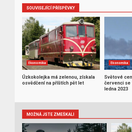
SOUVISEJÍCÍ PŘÍSPĚVKY
Ekonomika
Ekonomika
Úzkokolejka má zelenou, získala
Světové cen
osvědčení na příštích pět let
červenci se 
ledna 2023
MOŽNÁ JSTE ZMEŠKALI