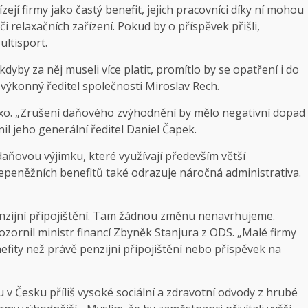
zejí firmy jako častý benefit, jejich pracovníci díky ní mohou
či relaxačních zařízení. Pokud by o příspěvek přišli,
ultisport.
dyby za něj museli více platit, promítlo by se opatření i do
l výkonný ředitel společnosti Miroslav Rech.
dexo. „Zrušení daňového zvýhodnění by mělo negativní dopad
nil jeho generální ředitel Daniel Čapek.
 daňovou výjimku, které využívají především větší
nepeněžních benefitů také odrazuje náročná administrativa.
penzijní připojištění. Tam žádnou změnu nenavrhujeme.
zornil ministr financí Zbyněk Stanjura z ODS. „Malé firmy
efity než právě penzijní připojištění nebo příspěvek na
u v Česku příliš vysoké sociální a zdravotní odvody z hrubé