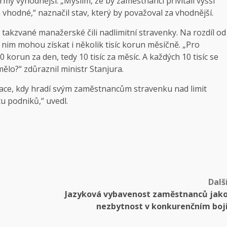
my výhodnější. „Myslím, že by zaměstnanci přivítali vyšší
za vhodné,“ naznačil stav, který by považoval za vhodnější.
a takzvané manažerské čili nadlimitní stravenky. Na rozdíl od
 nim mohou získat i několik tisíc korun měsíčně. „Pro
korun za den, tedy 10 tisíc za měsíc. A každých 10 tisíc se
mělo?“ zdůraznil ministr Stanjura.
uace, kdy hradí svým zaměstnancům stravenku nad limit
u podniků,“ uvedl.
Dalš
Jazyková vybavenost zaměstnanců jak
nezbytnost v konkurenčním boj