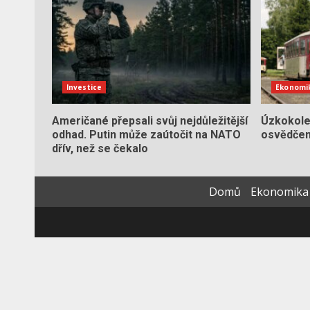
Investice
Ekonomi
Američané přepsali svůj nejdůležitější
Úzkokole
odhad. Putin může zaútočit na NATO
osvědčení
dřív, než se čekalo
Domů
Ekonomika