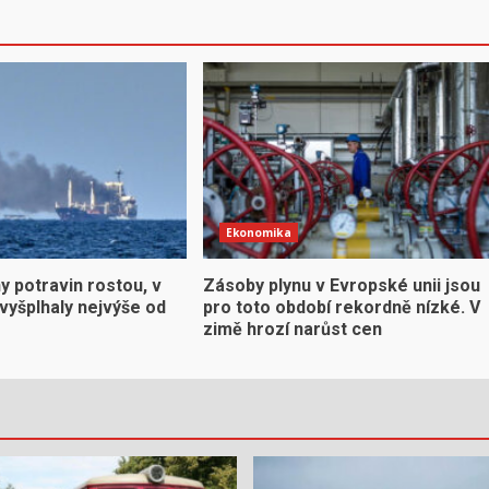
Ekonomika
y potravin rostou, v
Zásoby plynu v Evropské unii jsou
vyšplhaly nejvýše od
pro toto období rekordně nízké. V
zimě hrozí narůst cen