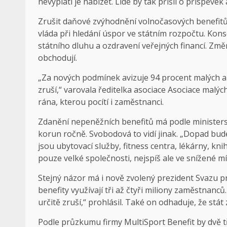
nevyplatí je nabízet. Lidé by tak přišli o příspěvek 
Zrušit daňové zvýhodnění volnočasových benefitů
vláda při hledání úspor ve státním rozpočtu. Kons
státního dluhu a ozdravení veřejných financí. Změn
obchodují.
„Za nových podmínek avizuje 94 procent malých a 
zruší,“ varovala ředitelka asociace Asociace malý
rána, kterou pocítí i zaměstnanci.
Zdanění nepeněžních benefitů má podle ministerst
korun ročně. Svobodová to vidí jinak. „Dopad bude
jsou ubytovací služby, fitness centra, lékárny, kni
pouze velké společnosti, nejspíš ale ve snížené mí
Stejný názor má i nově zvolený prezident Svazu p
benefity využívají tři až čtyři miliony zaměstnanc
určitě zruší,“ prohlásil. Také on odhaduje, že stát
Podle průzkumu firmy MultiSport Benefit by dvě tř