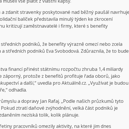
a museli vše platit z vlastní kapsy.
 a zdanit stravenky poskytované nad běžný paušál navrhuj
olidační balíček představila minulý týden ke zkrocení
u kritizují zaměstnavatelé i firmy, které s benefity
středních podniků, že benefity výrazně omezí nebo zcela
ch a středních podniků Eva Svobodová. Zdůraznila, že to bude
va financí přinést státnímu rozpočtu zhruba 1,4 miliardy
 záporný, protože z benefitů profituje řada oborů, jako
hkupectví a další,“ uvedla pro Aktuálně.cz. „Využívat je budou
ře,“ odhadla.
růmyslu a dopravy Jan Rafaj. „Podle našich průzkumů tyto
ů. Pokud ztratí daňové zvýhodnění, velká část podniků je
 zdaněním nezíská tolik, kolik plánuje.
etiny pracovníků omezily aktivity, na které jim dnes