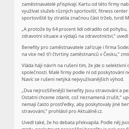
zaměstnavatelé přispívají. Kartu od této firmy nabí
využívat služeb různých sportovišť, fitness center 
sportoviště by ztratila značnou část tržeb, tvrdí M
„A protože by 64 procent lidí odradilo od pohybu, k
zdravotní situace a výdajů na zdravotnictví,“ uved
Benefity pro zaměstnavatele zařizuje i firma So
na více než tři čtvrtiny zaměstnanců v Česku,“ zmí
Vláda hájí návrh na rušení tím, že jde o selektivní
společnosti. Malé firmy podle ní od poskytování 
Navíc se rušení netýká nejvyužívanějších výhod.
„Dva nejrozšířenější benefity jsou stravování a 
Ostatní chceme zdanit, což neznamená zrušit,“ upo
nemají často prostředky, aby poskytovaly jiné ben
stravování,“ prohlásil pro Aktuálně.cz.
Uvedl také, že ho debata překvapila. Podle něj jso