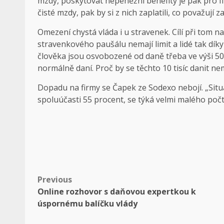
mzdy, poskytovat nepeněžní benefity je pak pro fir
čisté mzdy, pak by si z nich zaplatili, co považují 
Omezení chystá vláda i u stravenek. Cílí při tom n
stravenkového paušálu nemají limit a lidé tak díky
člověka jsou osvobozené od daně třeba ve výši 500 
normálně daní. Proč by se těchto 10 tisíc danit ne
Dopadu na firmy se Čapek ze Sodexo nebojí. „Sit
spoluúčasti 55 procent, se týká velmi malého počt
Post
Previous
Online rozhovor s daňovou expertkou k
navigation
úspornému balíčku vlády