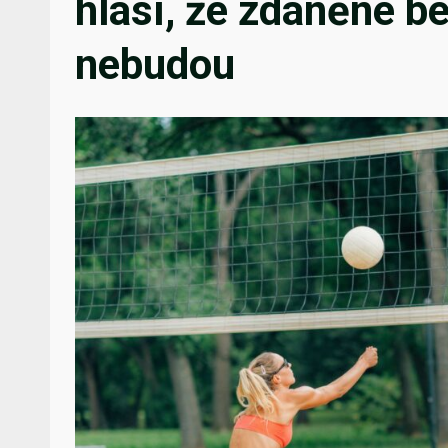
hlásí, že zdaněné b
nebudou