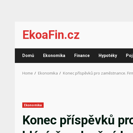
Skip
EkoaFin.cz
to
content
Domů
Ekonomika
Finance
Hypotéky
Poj
Home
Ekonomika
Konec příspěvků pro zaměstnance. Fir
Ekonomika
Konec příspěvků pr