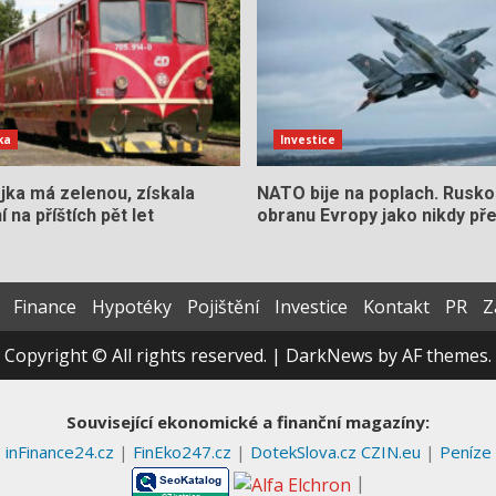
ka
Investice
jka má zelenou, získala
NATO bije na poplach. Rusko
 na příštích pět let
obranu Evropy jako nikdy př
Finance
Hypotéky
Pojištění
Investice
Kontakt
PR
Z
Copyright © All rights reserved.
|
DarkNews
by AF themes.
Související ekonomické a finanční magazíny:
inFinance24.cz
|
FinEko247.cz
|
DotekSlova.cz
CZIN.eu
|
Peníze
|