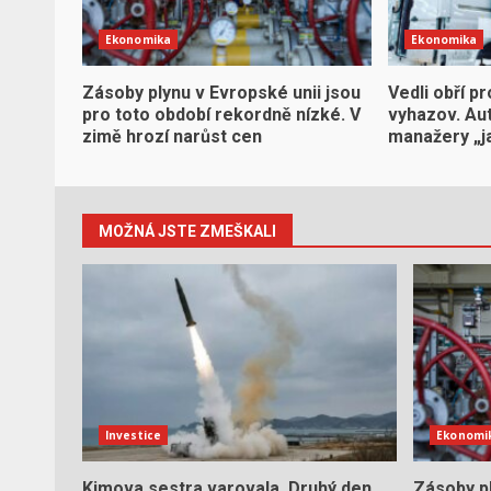
Ekonomika
Ekonomika
Zásoby plynu v Evropské unii jsou
Vedli obří pr
pro toto období rekordně nízké. V
vyhazov. Aut
zimě hrozí narůst cen
manažery „j
MOŽNÁ JSTE ZMEŠKALI
Investice
Ekonomi
Kimova sestra varovala. Druhý den
Zásoby pl