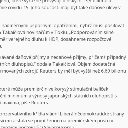
 jenů, které výrazně převyšují loňských 13,9 bilionu a
mie covidu-19. Jeho součástí mají být také daňové úlevy v
u nadměrnými úspornými opatřeními, nýbrž musí posilovat
la Takaičiová novinářům v Tokiu. „Podporováním silné
oměr veřejného dluhu k HDP, dosáhneme rozpočtové
.
ekávané daňové příjmy a nedaňové příjmy, přičemž případný
átních dluhopisů,“ dodala Takaičiová. Objem dodatečné
rmovaných zdrojů Reuters by měl být vyšší než 6,69 bilionu
, které může premiérčin velkorysý stimulační balíček
íční minimum a výnosy japonských státních dluhopisů s
 maxima, píše Reuters.
konzervativního křídla vládní Liberálnědemokratické strany
ícem a stala se první ženou na premiérském postu v
tvrdými postoji vůči Severní Koreji.