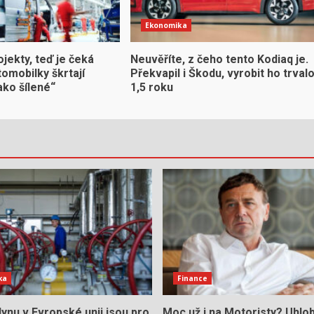
Ekonomika
ojekty, teď je čeká
Neuvěříte, z čeho tento Kodiaq je.
omobilky škrtají
Překvapil i Škodu, vyrobit ho trval
ako šílené“
1,5 roku
ka
Finance
ynu v Evropské unii jsou pro
Moc už i na Motoristy? Uhlo