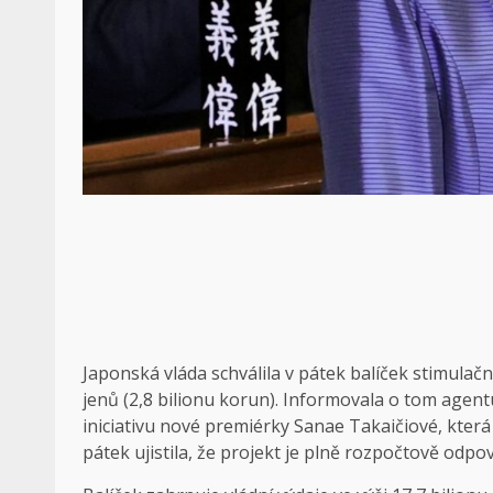
Japonská vláda schválila v pátek balíček stimulač
jenů (2,8 bilionu korun). Informovala o tom agen
iniciativu nové premiérky Sanae Takaičiové, která 
pátek ujistila, že projekt je plně rozpočtově odpo