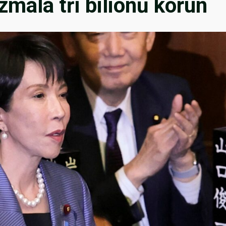
zmála tří bilionů korun