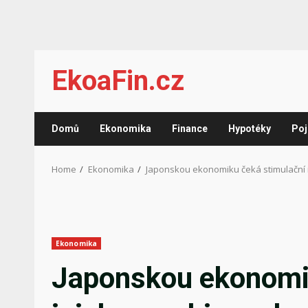
Skip
EkoaFin.cz
to
content
Domů
Ekonomika
Finance
Hypotéky
Poj
Home
Ekonomika
Japonskou ekonomiku čeká stimulační i
Ekonomika
Japonskou ekonomik