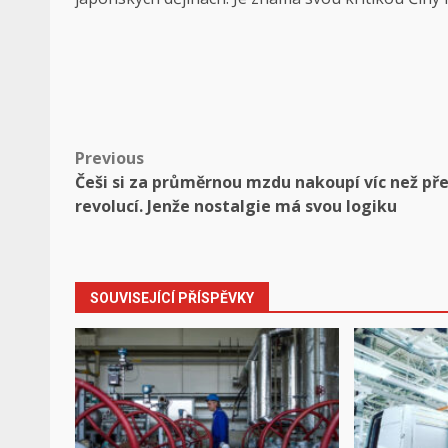
Post
Previous
Češi si za průměrnou mzdu nakoupí víc než př
navigation
revolucí. Jenže nostalgie má svou logiku
SOUVISEJÍCÍ PŘÍSPĚVKY