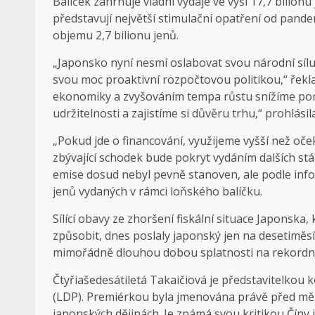
Balíček zahrnuje vládní výdaje ve výši 17,7 bilionu
představují největší stimulační opatření od pande
objemu 2,7 bilionu jenů.
„Japonsko nyní nesmí oslabovat svou národní síl
svou moc proaktivní rozpočtovou politikou,“ řek
ekonomiky a zvyšováním tempa růstu snížíme p
udržitelnosti a zajistíme si důvěru trhu,“ prohlásila
„Pokud jde o financování, využijeme vyšší než oč
zbývající schodek bude pokryt vydáním dalších st
emise dosud nebyl pevně stanoven, ale podle info
jenů vydaných v rámci loňského balíčku.
Sílící obavy ze zhoršení fiskální situace Japonska
způsobit, dnes poslaly japonský jen na desetiměs
mimořádně dlouhou dobou splatnosti na rekordní
Čtyřiašedesátiletá Takaičiová je představitelkou 
(LDP). Premiérkou byla jmenována právě před měs
japonských dějinách. Je známá svou kritikou Číny i 