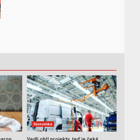
o
Ekonomika
baron
Vedli obří projekty, teď je čeká