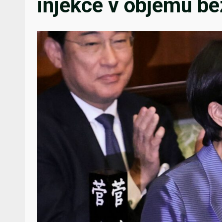
injekce v objemu be