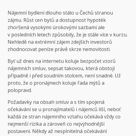
Nájemní bydlení dlouho stálo u Čechů stranou
zájmu. Růst cen bytů a dostupnost hypoték
zhoršená vysokými úrokovými sazbami ale
v posledních letech způsobily, že je stále více v kurzu.
Nehledě na extrémní zájem zdejších investorů
zhodnocovat peníze právě skrze nemovitosti.
Byť už dnes na internetu koluje bezpočet vzorů
nájemních smluv, sepsat takovou, která obstojí
případně i před soudním stolcem, není snadné. Už
proto, že o pronájmech koluje řada mýtů a
polopravd.
Požadavky na obsah smluv a s tím spojená
očekávání se u pronajímatelů i nájemců liší, neboť
každá ze stran nájemního vztahu očekává vždy co
nejmenší rizika a zároveň co nejvýhodnější
postavení. Někdy až nesplnitelná očekávání