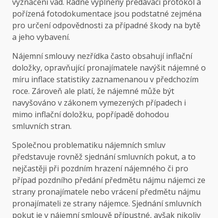
vyznačení vad. Řádně vyplněný předávací protokol a
pořízená fotodokumentace jsou podstatné zejména
pro určení odpovědnosti za případné škody na bytě
a jeho vybavení.
Nájemní smlouvy nezřídka často obsahují inflační
doložky, opravňující pronajímatele navýšit nájemné o
míru inflace statistiky zaznamenanou v předchozím
roce. Zároveň ale platí, že nájemné může být
navyšováno v zákonem vymezených případech i
mimo inflační doložku, popřípadě dohodou
smluvních stran.
Společnou problematiku nájemních smluv
představuje rovněž sjednání smluvních pokut, a to
nejčastěji při pozdním hrazení nájemného či pro
případ pozdního předání předmětu nájmu nájemci ze
strany pronajímatele nebo vrácení předmětu nájmu
pronajímateli ze strany nájemce. Sjednání smluvních
pokut je v nájemní smlouvě přípustné, avšak nikoliv