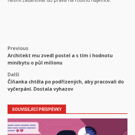
nesmí zasahovat do práva na rodinu nájemce.
Post
Previous
Architekt mu zvedl postel a s tím i hodnotu
navigation
minibytu o půl milionu
Další
Číňanka chtěla po podřízených, aby pracovali do
vyčerpání. Dostala vyhazov
SOUVISEJÍCÍ PŘÍSPĚVKY