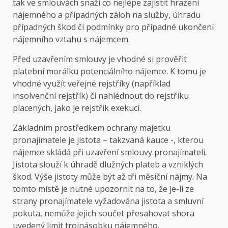
tak ve smlouvách snaží co nejlépe zajistit hrazení
nájemného a případných záloh na služby, úhradu
případných škod či podmínky pro případné ukončení
nájemního vztahu s nájemcem.
Před uzavřením smlouvy je vhodné si prověřit
platební morálku potenciálního nájemce. K tomu je
vhodné využít veřejné rejstříky (například
insolvenční rejstřík) či nahlédnout do rejstříku
placených, jako je rejstřík exekucí.
Základním prostředkem ochrany majetku
pronajímatele je jistota – takzvaná kauce -, kterou
nájemce skládá při uzavření smlouvy pronajímateli.
Jistota slouží k úhradě dlužných plateb a vzniklých
škod. Výše jistoty může být až tři měsíční nájmy. Na
tomto místě je nutné upozornit na to, že je-li ze
strany pronajímatele vyžadována jistota a smluvní
pokuta, nemůže jejich součet přesahovat shora
uvedený limit trojnásobku nájemného.