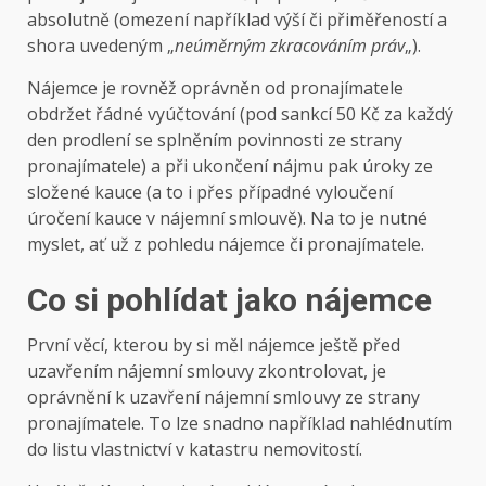
absolutně (omezení například výší či přiměřeností a
shora uvedeným „
neúměrným zkracováním práv
„).
Nájemce je rovněž oprávněn od pronajímatele
obdržet řádné vyúčtování (pod sankcí 50 Kč za každý
den prodlení se splněním povinnosti ze strany
pronajímatele) a při ukončení nájmu pak úroky ze
složené kauce (a to i přes případné vyloučení
úročení kauce v nájemní smlouvě). Na to je nutné
myslet, ať už z pohledu nájemce či pronajímatele.
Co si pohlídat jako nájemce
První věcí, kterou by si měl nájemce ještě před
uzavřením nájemní smlouvy zkontrolovat, je
oprávnění k uzavření nájemní smlouvy ze strany
pronajímatele. To lze snadno například nahlédnutím
do listu vlastnictví v katastru nemovitostí.