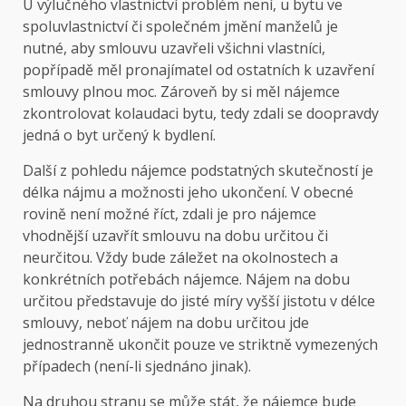
U výlučného vlastnictví problém není, u bytu ve
spoluvlastnictví či společném jmění manželů je
nutné, aby smlouvu uzavřeli všichni vlastníci,
popřípadě měl pronajímatel od ostatních k uzavření
smlouvy plnou moc. Zároveň by si měl nájemce
zkontrolovat kolaudaci bytu, tedy zdali se doopravdy
jedná o byt určený k bydlení.
Další z pohledu nájemce podstatných skutečností je
délka nájmu a možnosti jeho ukončení. V obecné
rovině není možné říct, zdali je pro nájemce
vhodnější uzavřít smlouvu na dobu určitou či
neurčitou. Vždy bude záležet na okolnostech a
konkrétních potřebách nájemce. Nájem na dobu
určitou představuje do jisté míry vyšší jistotu v délce
smlouvy, neboť nájem na dobu určitou jde
jednostranně ukončit pouze ve striktně vymezených
případech (není-li sjednáno jinak).
Na druhou stranu se může stát, že nájemce bude