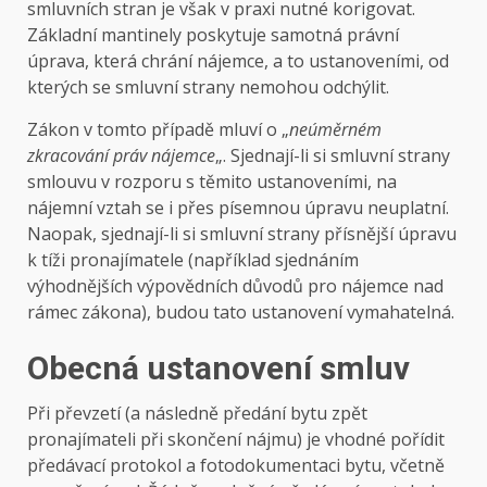
smluvních stran je však v praxi nutné korigovat.
Základní mantinely poskytuje samotná právní
úprava, která chrání nájemce, a to ustanoveními, od
kterých se smluvní strany nemohou odchýlit.
Zákon v tomto případě mluví o „
neúměrném
zkracování práv nájemce
„. Sjednají-li si smluvní strany
smlouvu v rozporu s těmito ustanoveními, na
nájemní vztah se i přes písemnou úpravu neuplatní.
Naopak, sjednají-li si smluvní strany přísnější úpravu
k tíži pronajímatele (například sjednáním
výhodnějších výpovědních důvodů pro nájemce nad
rámec zákona), budou tato ustanovení vymahatelná.
Obecná ustanovení smluv
Při převzetí (a následně předání bytu zpět
pronajímateli při skončení nájmu) je vhodné pořídit
předávací protokol a fotodokumentaci bytu, včetně