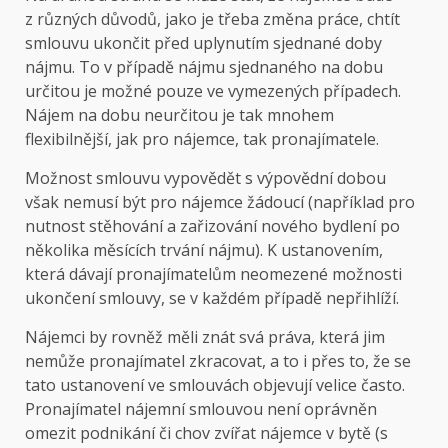
z různých důvodů, jako je třeba změna práce, chtít
smlouvu ukončit před uplynutím sjednané doby
nájmu. To v případě nájmu sjednaného na dobu
určitou je možné pouze ve vymezených případech.
Nájem na dobu neurčitou je tak mnohem
flexibilnější, jak pro nájemce, tak pronajímatele.
Možnost smlouvu vypovědět s výpovědní dobou
však nemusí být pro nájemce žádoucí (například pro
nutnost stěhování a zařizování nového bydlení po
několika měsících trvání nájmu). K ustanovením,
která dávají pronajímatelům neomezené možnosti
ukončení smlouvy, se v každém případě nepřihlíží.
Nájemci by rovněž měli znát svá práva, která jim
nemůže pronajímatel zkracovat, a to i přes to, že se
tato ustanovení ve smlouvách objevují velice často.
Pronajímatel nájemní smlouvou není oprávněn
omezit podnikání či chov zvířat nájemce v bytě (s