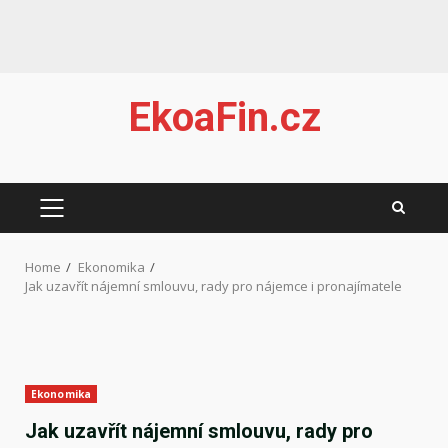
Skip
EkoaFin.cz
to
content
PRIMARY
MENU
Home
Ekonomika
Jak uzavřít nájemní smlouvu, rady pro nájemce i pronajímatele
Ekonomika
Jak uzavřít nájemní smlouvu, rady pro