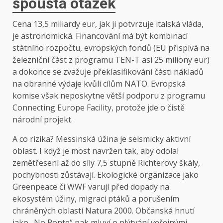
spousta otázek
Cena 13,5 miliardy eur, jak ji potvrzuje italská vláda,
je astronomická. Financování má být kombinací
státního rozpočtu, evropských fondů (EU přispívá na
železniční část z programu TEN-T asi 25 miliony eur)
a dokonce se zvažuje překlasifikování části nákladů
na obranné výdaje kvůli cílům NATO. Evropská
komise však neposkytne větší podporu z programu
Connecting Europe Facility, protože jde o čistě
národní projekt.
A co rizika? Messinská úžina je seismicky aktivní
oblast. I když je most navržen tak, aby odolal
zemětřesení až do síly 7,5 stupně Richterovy škály,
pochybnosti zůstávají. Ekologické organizace jako
Greenpeace či WWF varují před dopady na
ekosystém úžiny, migraci ptáků a porušením
chráněných oblastí Natura 2000. Občanská hnutí
jako „No Ponte“ pak mluví o plýtvání veřejnými