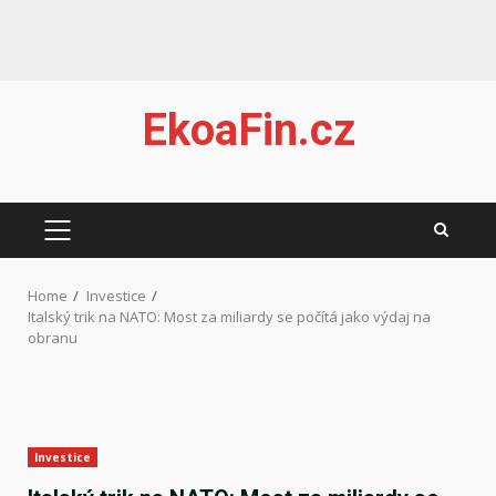
Skip
EkoaFin.cz
to
content
PRIMARY
MENU
Home
Investice
Italský trik na NATO: Most za miliardy se počítá jako výdaj na
obranu
Investice