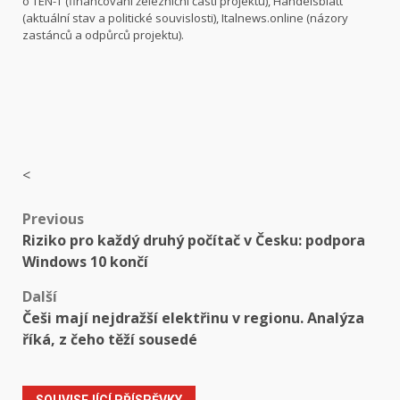
o TEN-T (financování železniční části projektu), Handelsblatt
(aktuální stav a politické souvislosti), Italnews.online (názory
zastánců a odpůrců projektu).
<
Post
Previous
Riziko pro každý druhý počítač v Česku: podpora
navigation
Windows 10 končí
Další
Češi mají nejdražší elektřinu v regionu. Analýza
říká, z čeho těží sousedé