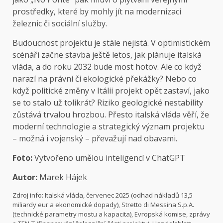
prostředky, které by mohly jít na modernizaci
železnic či sociální služby.
Budoucnost projektu je stále nejistá. V optimistickém
scénáři začne stavba ještě letos, jak plánuje italská
vláda, a do roku 2032 bude most hotov. Ale co když
narazí na právní či ekologické překážky? Nebo co
když politické změny v Itálii projekt opět zastaví, jako
se to stalo už tolikrát? Riziko geologické nestability
zůstává trvalou hrozbou. Přesto italská vláda věří, že
moderní technologie a strategický význam projektu
– možná i vojenský – převažují nad obavami.
Foto:
Vytvořeno umělou inteligencí v ChatGPT
Autor:
Marek Hájek
Zdroj info: Italská vláda, červenec 2025 (odhad nákladů 13,5
miliardy eur a ekonomické dopady), Stretto di Messina S.p.A.
(technické parametry mostu a kapacita), Evropská komise, zprávy