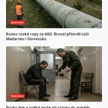
Investice
Konec ruské ropy se blíží. Brusel přitvrdil vůči
Maďarsku i Slovensku
Investice
Rusko bije a vydírá muže při vstupu do armády.