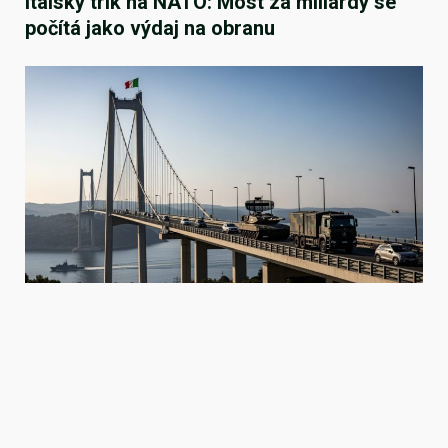
Italský trik na NATO: Most za miliardy se
počítá jako výdaj na obranu