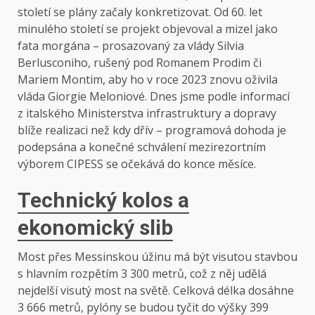
století se plány začaly konkretizovat. Od 60. let
minulého století se projekt objevoval a mizel jako
fata morgána – prosazovaný za vlády Silvia
Berlusconiho, rušený pod Romanem Prodim či
Mariem Montim, aby ho v roce 2023 znovu oživila
vláda Giorgie Meloniové. Dnes jsme podle informací
z italského Ministerstva infrastruktury a dopravy
blíže realizaci než kdy dřív – programová dohoda je
podepsána a konečné schválení mezirezortním
výborem CIPESS se očekává do konce měsíce.
Technický kolos a
ekonomický slib
Most přes Messinskou úžinu má být visutou stavbou
s hlavním rozpětím 3 300 metrů, což z něj udělá
nejdelší visutý most na světě. Celková délka dosáhne
3 666 metrů, pylóny se budou tyčit do výšky 399