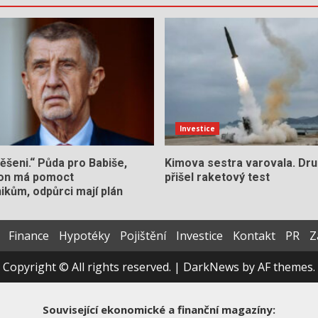
Investice
šeni.“ Půda pro Babiše,
Kimova sestra varovala. Dru
on má pomoct
přišel raketový test
ikům, odpůrci mají plán
Finance
Hypotéky
Pojištění
Investice
Kontakt
PR
Z
Copyright © All rights reserved.
|
DarkNews
by AF themes.
Související ekonomické a finanční magazíny: