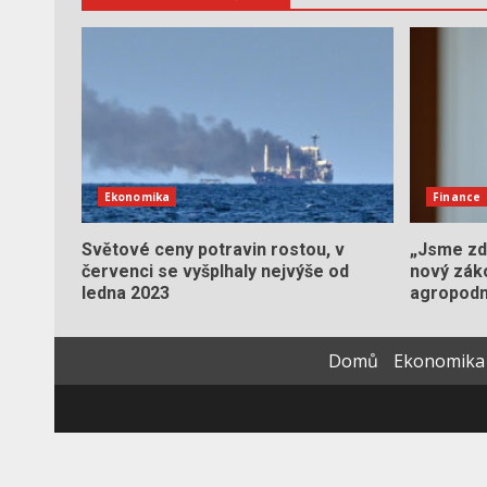
Ekonomika
Finance
Světové ceny potravin rostou, v
„Jsme zdě
červenci se vyšplhaly nejvýše od
nový zák
ledna 2023
agropodn
Domů
Ekonomika