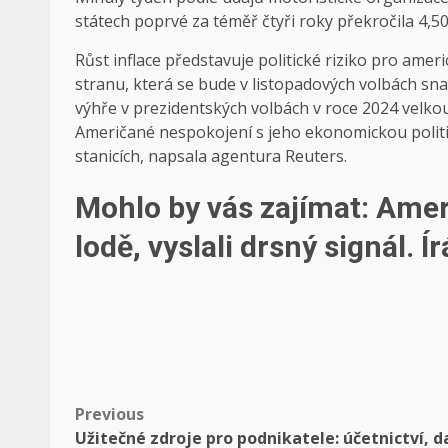
státech poprvé za téměř čtyři roky překročila 4,50 
Růst inflace představuje politické riziko pro am
stranu, která se bude v listopadových volbách s
výhře v prezidentských volbách v roce 2024 velkou m
Američané nespokojení s jeho ekonomickou politi
stanicích, napsala agentura Reuters.
Mohlo by vás zajímat:
Ameri
lodě, vyslali drsný signál. 
Post
Previous
Užitečné zdroje pro podnikatele: účetnictví, d