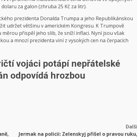
dolaru za galon (zhruba 25 Kč za litr).
erického prezidenta Donalda Trumpa a jeho Republikánskou
nažit udržet většinu v americkém Kongresu. K Trumpově
ěrou přispěl jeho slib, že sníží inflaci. Nyní jsou však
kou a mnozí prezidenta viní z vysokých cen na čerpacích
čtí vojáci potápí nepřátelské
Írán odpovídá hrozbou
Dalš
aně,
Jermak na policii: Zelenskyj přišel o pravou ruku