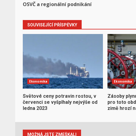
navigation
OSVČ a regionální podnikání
SOUVISEJÍCÍ PŘÍSPĚVKY
Ekonomika
Ekonomika
Světové ceny potravin rostou, v
Zásoby plynu
červenci se vyšplhaly nejvýše od
pro toto obd
ledna 2023
zimě hrozí 
MOŽNÁ JSTE ZMEŠKALI