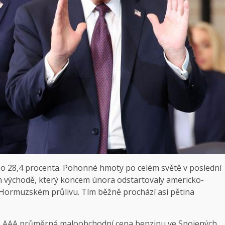
 o 28,4 procenta. Pohonné hmoty po celém světě v poslední
ém východě, který koncem února odstartovaly americko-
v Hormuzském průlivu. Tím běžně prochází asi pětina
ce AAA průměrná maloobchodní cena benzinu ve Spojených