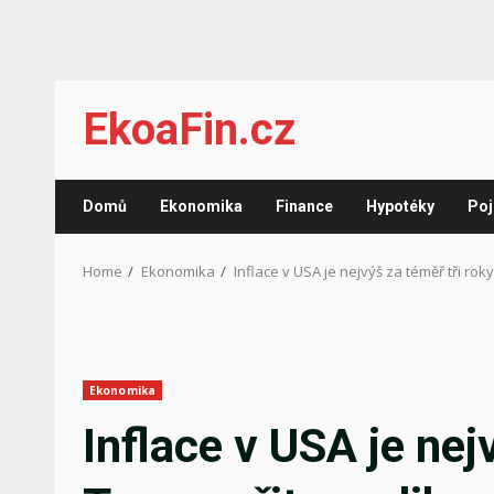
Skip
EkoaFin.cz
to
content
Domů
Ekonomika
Finance
Hypotéky
Poj
Home
Ekonomika
Inflace v USA je nejvýš za téměř tři roky
Ekonomika
Inflace v USA je nejv