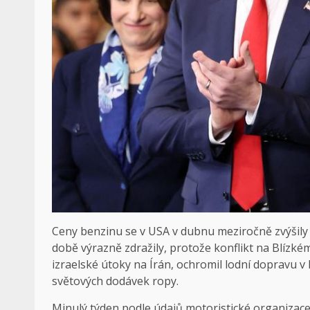
Ceny benzinu se v USA v dubnu meziročně zvýšily
době výrazně zdražily, protože konflikt na Blízk
izraelské útoky na Írán, ochromil lodní dopravu 
světových dodávek ropy.
Minulý týden podle údajů motoristické organiza