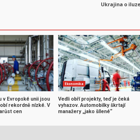
Ukrajina o iluz
Ekonomika
 v Evropské unii jsou
Vedli obří projekty, teď je čeká
obí rekordně nízké. V
vyhazov. Automobilky škrtají
narůst cen
manažery „jako šílené“