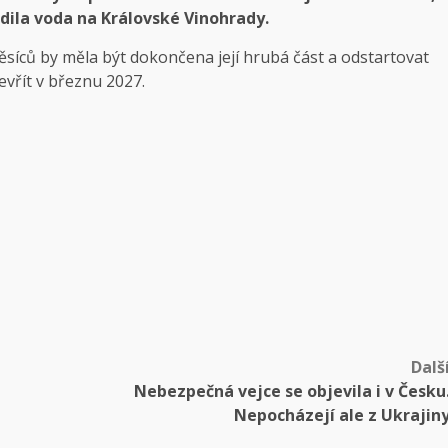
dila voda na Královské Vinohrady.
ěsíců by měla být dokončena její hrubá část a odstartovat
evřít v březnu 2027.
Dalš
Nebezpečná vejce se objevila i v Česku
Nepocházejí ale z Ukrajin