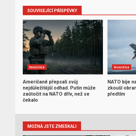
SOUVISEJÍCÍ PŘÍSPĚVKY
Investice
Investice
Američané přepsali svůj
NATO bije n
nejdůležitější odhad. Putin může
zkouší obran
zaútočit na NATO dřív, než se
předtím
čekalo
MOŽNÁ JSTE ZMEŠKALI