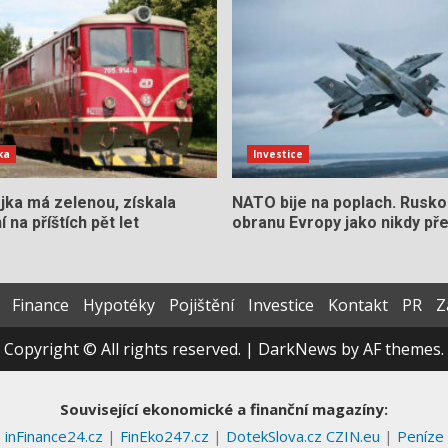
ka
Investice
jka má zelenou, získala
NATO bije na poplach. Rusko
 na příštích pět let
obranu Evropy jako nikdy př
Finance
Hypotéky
Pojištění
Investice
Kontakt
PR
Z
Copyright © All rights reserved.
|
DarkNews
by AF themes.
Související ekonomické a finanční magazíny:
inFinance24.cz
|
FinEko247.cz
|
DotekSlova.cz
CZIN.eu
|
Peníze