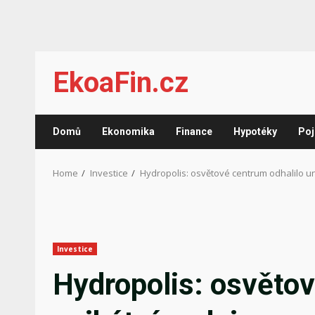
Skip
EkoaFin.cz
to
content
Domů
Ekonomika
Finance
Hypotéky
Poj
Home
Investice
Hydropolis: osvětové centrum odhalilo u
Investice
Hydropolis: osvětov