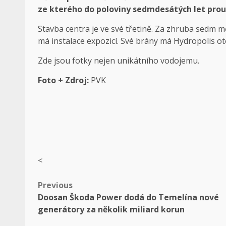
ze kterého do poloviny sedmdesátých let prou
Stavba centra je ve své třetině. Za zhruba sedm m
má instalace expozicí. Své brány má Hydropolis ot
Zde jsou
fotky
nejen unikátního vodojemu.
Foto + Zdroj:
PVK
<
Post
Previous
Doosan Škoda Power dodá do Temelína nové
navigation
generátory za několik miliard korun