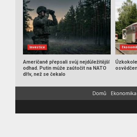
Investice
Ekonomi
Američané přepsali svůj nejdůležitější
Úzkokole
odhad. Putin může zaútočit na NATO
osvědčení
dřív, než se čekalo
Domů
Ekonomika