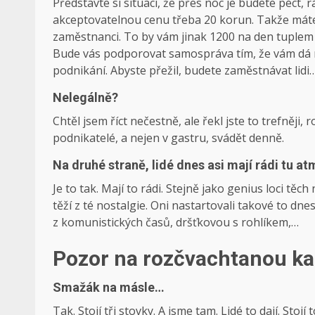
Představte si situaci, že přes noc je budete péct, 
akceptovatelnou cenu třeba 20 korun. Takže máte 
zaměstnanci. To by vám jinak 1200 na den tuplem ne
Bude vás podporovat samospráva tím, že vám dá 
podnikání. Abyste přežil, budete zaměstnávat lidi…
Nelegálně?
Chtěl jsem říct nečestně, ale řekl jste to trefněji
podnikatelé, a nejen v gastru, svádět denně.
Na druhé straně, lidé dnes asi mají rádi tu 
Je to tak. Mají to rádi. Stejně jako genius loci těc
těží z té nostalgie. Oni nastartovali takové to dn
z komunistických časů, dršťkovou s rohlíkem,…
Pozor na rozčvachtanou ka
Smažák na másle…
Tak. Stojí tři stovky. A jsme tam. Lidé to dají. Stojí