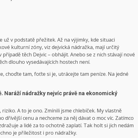
 už v podstatě přežitek. Až na výjimky, kde situaci
kové kulturní zóny, viz dejvická nádražka, mají určitý
 v případě těch Dejvic – obhájit. Anebo se z nich stávají nové
těch dlouho vysedávajících hostech není.
e, choďte tam, foťte si je, utrácejte tam peníze. Na jedné
ě. Naráží nádražky nejvíc právě na ekonomický
 riziko. A to je ono. Zmínili jsme chlebíček. My vlastně
ho dřívější cenu a nechceme za něj dávat o moc víc. Zatímco
dražuje a lidé za to ochotně zaplatí. Tak holt si jich nedám
chno je příležitost i pro nádražky.