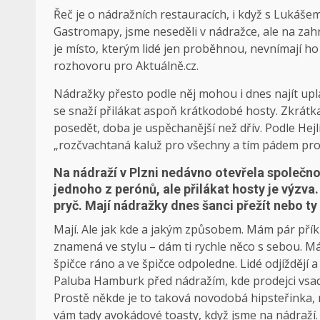
Řeč je o nádražních restauracích, i když s Lukáše
Gastromapy, jsme neseděli v nádražce, ale na zah
je místo, kterým lidé jen proběhnou, nevnímají ho j
rozhovoru pro Aktuálně.cz.
Nádražky přesto podle něj mohou i dnes najít upla
se snaží přilákat aspoň krátkodobé hosty. Zkrátka 
posedět, doba je uspěchanější než dřív. Podle Hejl
„rozčvachtaná kaluž pro všechny a tím pádem pro
Na nádraží v Plzni nedávno otevřela společno
jednoho z perónů, ale přilákat hosty je výzva.
pryč. Mají nádražky dnes šanci přežít nebo ty 
Mají. Ale jak kde a jakým způsobem. Mám pár přík
znamená ve stylu – dám ti rychle něco s sebou. Má 
špičce ráno a ve špičce odpoledne. Lidé odjíždějí a 
Paluba Hamburk před nádražím, kde prodejci vsadili
Prostě někde je to taková novodobá hipsteřinka, 
vám tady avokádové toasty, když jsme na nádraží. 