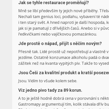
Jak se tyhle restaurace proměňují?
Mně se líbí především ty jejich nové příběhy. Tře
Nechali tam genius loci, podlahu, vybavení té nádr
i ten starý svět. A hned naproti je další hospoda, 
jak si je pamatují z dřívějších časů. Anebo si v p
ředkvičkami nebo vajíčkovou pomazánkou.
Jde prostě o nápad, přijít s něčím novým?
Přesně tak. Lidé prostě už nepotřebují a vlastně v
jezdíme. Ostatně konzumace alkoholu padá o dvacet
zážitek než na kvanta vypitých piv. Takže to vys
Jsou Češi za kvalitní produkt a kratší posezen
Jsou. Vidím to všude kolem sebe.
Viz jedno pivo tady za 89 korun.
A to je ještě hodně dobrá cena v porovnání s někt
Gastromapy argumentují tím, kolik stávala dřív buc