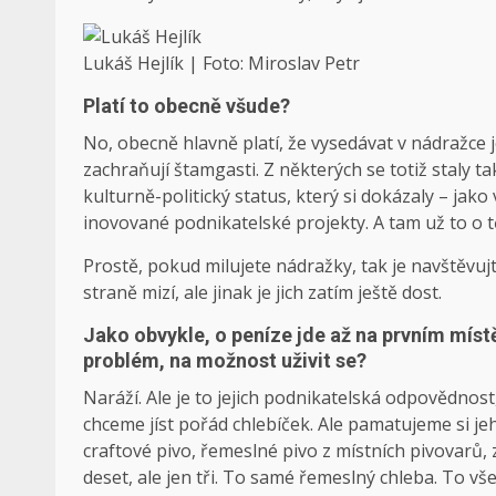
Lukáš Hejlík | Foto: Miroslav Petr
Platí to obecně všude?
No, obecně hlavně platí, že vysedávat v nádražce je
zachraňují štamgasti. Z některých se totiž staly ta
kulturně-politický status, který si dokázaly – jako
inovované podnikatelské projekty. A tam už to o 
Prostě, pokud milujete nádražky, tak je navštěvujt
straně mizí, ale jinak je jich zatím ještě dost.
Jako obvykle, o peníze jde až na prvním míst
problém, na možnost uživit se?
Naráží. Ale je to jejich podnikatelská odpovědnost,
chceme jíst pořád chlebíček. Ale pamatujeme si je
craftové pivo, řemeslné pivo z místních pivovarů, z
deset, ale jen tři. To samé řemeslný chleba. To vše