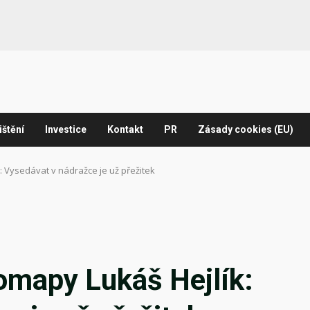
ištění
Investice
Kontakt
PR
Zásady cookies (EU)
: Vysedávat v nádražce je už přežitek
omapy Lukáš Hejlík: