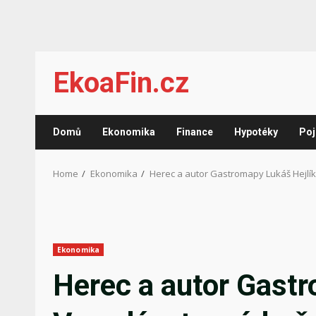
Skip
EkoaFin.cz
to
content
Domů
Ekonomika
Finance
Hypotéky
Poj
Home
Ekonomika
Herec a autor Gastromapy Lukáš Hejlík
Ekonomika
Herec a autor Gastr