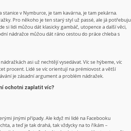
ba stanice v Nymburce, je tam kavárna, je tam pekárna.
ažky. Pro někoho je ten starý styl už passé, ale já potřebuju
kde si lidi můžou dát klasicky gambáč, utopence a další věci,
ůvodní nádražce můžou dát ráno cestou do práce chleba s
 nádražkách asi už nechtějí vysedávat. Víc se hýbeme, víc
 procent. Lidé se víc orientují na prémiovost a větší
edávání je zásadní argument a problém nádražek.
í ochotni zaplatit víc?
erými jinými případy. Ale když mi lidé na Facebooku
hta, a teď je tak drahá, tak vždycky na to říkám –