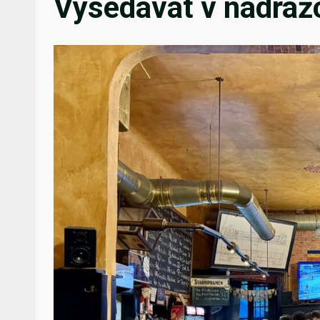
Vysedávat v nádražc