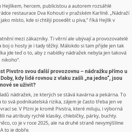
m Hejlíkem, hercem, publicistou a autorem rozsáhlé
rádce restaurace Dva Kohouti v pražském Karlíně. „Nádraží
ako místo, kde si chtějí posedět u piva,“ říká Hejlík v
tnění mezi zákazníky. Ti věrní ale ubývají a provozovatelé
boj o hosty je i tady těžký. Málokdo si tam přijde jen tak
íka jde teď o to, aby z nabídky nádražek nebyla jen taková
 nikoho“.
st Pivstro svou další provozovnu – nádražku přímo u
 Doby, kdy lidé rovnou z vlaku zašli „na jedno“, jsou
nové se uživit?
ladů nádražek, ze kterých se stává kavárna a pekárna. To
to svá podnikatelská rizika, zájem je často třeba jen ve
vrací se. V Plzni je kromě Pivstra, které miluju, i výborná
 na atributy rychlé klasiky, chlebíčky, párky, buchty.
něco, co je v roce 2025, ale na druhé straně nevymýšlíme
A to je dobře.