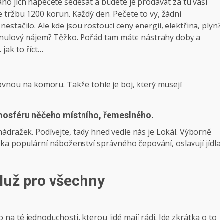
ráno jich napečete šedesát a budete je prodávat za tu vaši
tržbu 1200 korun. Každý den. Pečete to vy, žádní
stačilo. Ale kde jsou rostoucí ceny energií, elektřina, plyn
nulový nájem? Těžko. Pořád tam máte nástrahy doby a
 jak to říct…
, rovnou na komoru. Takže tohle je boj, který musejí
atmosféru něčeho místního, řemeslného.
h nádražek. Podívejte, tady hned vedle nás je Lokál. Výborně
eska populární náboženství správného čepování, oslavují jídl
luž pro všechny
 to na té jednoduchosti, kterou lidé mají rádi. Jde zkrátka o to