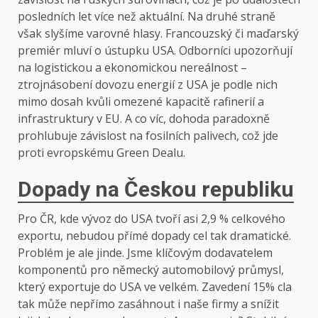
posledních let více než aktuální. Na druhé straně
však slyšíme varovné hlasy. Francouzský či maďarský
premiér mluví o ústupku USA. Odborníci upozorňují
na logistickou a ekonomickou nereálnost –
ztrojnásobení dovozu energií z USA je podle nich
mimo dosah kvůli omezené kapacitě rafinerií a
infrastruktury v EU. A co víc, dohoda paradoxně
prohlubuje závislost na fosilních palivech, což jde
proti evropskému Green Dealu.
Dopady na Českou republiku
Pro ČR, kde vývoz do USA tvoří asi 2,9 % celkového
exportu, nebudou přímé dopady cel tak dramatické.
Problém je ale jinde. Jsme klíčovým dodavatelem
komponentů pro německý automobilový průmysl,
který exportuje do USA ve velkém. Zavedení 15% cla
tak může nepřímo zasáhnout i naše firmy a snížit