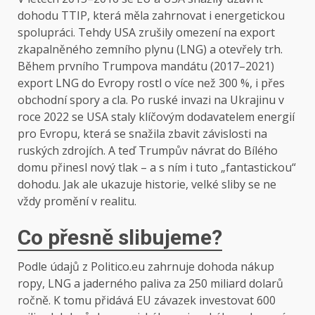
dohodu TTIP, která měla zahrnovat i energetickou
spolupráci. Tehdy USA zrušily omezení na export
zkapalněného zemního plynu (LNG) a otevřely trh.
Během prvního Trumpova mandátu (2017–2021)
export LNG do Evropy rostl o více než 300 %, i přes
obchodní spory a cla. Po ruské invazi na Ukrajinu v
roce 2022 se USA staly klíčovým dodavatelem energií
pro Evropu, která se snažila zbavit závislosti na
ruských zdrojích. A teď Trumpův návrat do Bílého
domu přinesl nový tlak – a s ním i tuto „fantastickou“
dohodu. Jak ale ukazuje historie, velké sliby se ne
vždy promění v realitu.
Co přesně slibujeme?
Podle údajů z Politico.eu zahrnuje dohoda nákup
ropy, LNG a jaderného paliva za 250 miliard dolarů
ročně. K tomu přidává EU závazek investovat 600