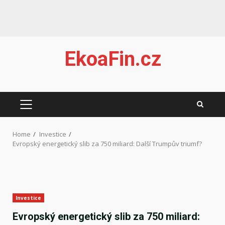
Skip
EkoaFin.cz
to
content
PRIMARY
MENU
Home
Investice
Evropský energetický slib za 750 miliard: Další Trumpův triumf?
Investice
Evropský energetický slib za 750 miliard: