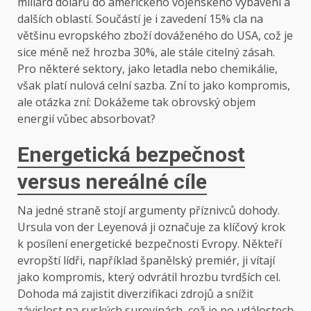
miliard dolarů do amerického vojenského vybavení a
dalších oblastí. Součástí je i zavedení 15% cla na
většinu evropského zboží dováženého do USA, což je
sice méně než hrozba 30%, ale stále citelný zásah.
Pro některé sektory, jako letadla nebo chemikálie,
však platí nulová celní sazba. Zní to jako kompromis,
ale otázka zní: Dokážeme tak obrovský objem
energií vůbec absorbovat?
Energetická bezpečnost
versus nereálné cíle
Na jedné straně stojí argumenty příznivců dohody.
Ursula von der Leyenová ji označuje za klíčový krok
k posílení energetické bezpečnosti Evropy. Někteří
evropští lídři, například španělský premiér, ji vítají
jako kompromis, který odvrátil hrozbu tvrdších cel.
Dohoda má zajistit diverzifikaci zdrojů a snížit
závislost na ruských surovinách, což je po událostech