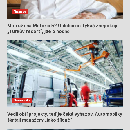
Finance
Moc už i na Motoristy? Uhlobaron Tykač znepokojil
„Turkův resort“, jde o hodně
Ekonomika
Vedli obří projekty, teď je čeká vyhazov. Automobilky
škrtají manažery „jako šílené“