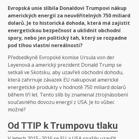
Evropská unie slíbila Donaldovi Trumpovi nákup
amerických energií za neuvěřitelných 750 miliard
dolarů. Je to historická dohoda, která má zajistit
energetickou bezpečnost a uklidnit obchodní
spory, nebo jen politický tah, který se rozpadne
pod tíhou vlastní nereálnosti?
Předsedkyně Evropské komise Ursula von der
Leyenová a americký prezident Donald Trump se
setkali ve Skotsku, aby uzavřeli obchodní dohodu,
která zahrnuje závazek EU nakupovat americké
energetické produkty v hodnotě 750 miliard dolarů
během tří let. Tento slib by znamenal ztrojnásobení
současného dovozu energií z USA. Je to vůbec
možné?
Od TTIP k Trumpovu tlaku
V letech 2015–2016 se EU a USA snažily uzavřít