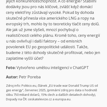
jejich konkurenceschopnost. A co energie? Stabilní
dodávky jsou pro nás klíčové, zvlášť když domácí
ceny elektřiny zůstávají vysoké. Pokud by dohoda
skutečně přinesla více amerického LNG a ropy na
evropský trh, mohlo by to teoreticky tlačit ceny dolů.
Ale jak už jsme slyšeli, mnozí pochybují o
realističnosti celého plánu. Kromě toho, ceny energií
u nás ovlivňují i další faktory – od emisních
povolenek EU po geopolitické události. Takže,
budeme z této dohody skutečně profitovat, nebo jen
zaplatíme vyšší účet?
Foto:
Vytvořeno umělou inteligencí v ChatGPT
Autor:
Petr Poreba
Zdroj info: Politico.eu, článek „EU trade war Donald Trump US oil
gas energy“, červenec 2025, (primární zdroj pro data o hodnotě
slibu 750 miliard dolarů, 15% clech a dalších detailech dohody),
Dopady na ČR: ceskatelevize.cz a europa.eu.