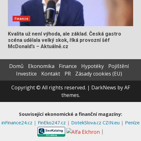
Finance
Kvalita už není výhoda, ale základ. Česká gastro
scéna udělala velký skok, říká provozní šéf
McDonald’s – Aktuálně.cz
Domů
Ekonomika
Finance
Hypotéky
Pojištění
Investice
Kontakt
PR
Zásady cookies (EU)
Copyright © All rights reserved.
|
DarkNews
by AF
themes.
Související ekonomické a finanční magazíny:
inFinance24.cz
|
FinEko247.cz
|
DotekSlova.cz
CZIN.eu
|
Peníze
|