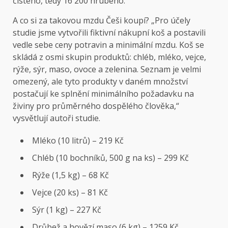
čistého, tedy 16 200 hrubého.
A co si za takovou mzdu Češi koupí? „Pro účely
studie jsme vytvořili fiktivní nákupní koš a postavili
vedle sebe ceny potravin a minimální mzdu. Koš se
skládá z osmi skupin produktů: chléb, mléko, vejce,
rýže, sýr, maso, ovoce a zelenina. Seznam je velmi
omezený, ale tyto produkty v daném množství
postačují ke splnění minimálního požadavku na
živiny pro průměrného dospělého člověka,“
vysvětlují autoři studie.
Mléko (10 litrů) – 219 Kč
Chléb (10 bochníků, 500 g na ks) – 299 Kč
Rýže (1,5 kg) – 68 Kč
Vejce (20 ks) – 81 Kč
Sýr (1 kg) – 227 Kč
Drůbež a hovězí maso (6 kg) – 1259 Kč