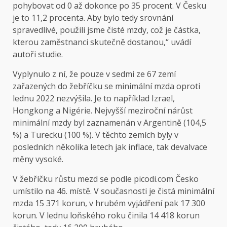
pohybovat od 0 až dokonce po 35 procent. V Česku
je to 11,2 procenta. Aby bylo tedy srovnání
spravedlivé, použili jsme čisté mzdy, což je částka,
kterou zaměstnanci skutečně dostanou,“ uvádí
autoři studie.
Vyplynulo z ní, že pouze v sedmi ze 67 zemí
zařazených do žebříčku se minimální mzda oproti
lednu 2022 nezvýšila. Je to například Izrael,
Hongkong a Nigérie. Nejvyšší meziroční nárůst
minimální mzdy byl zaznamenán v Argentině (104,5
%) a Turecku (100 %). V těchto zemích byly v
posledních několika letech jak inflace, tak devalvace
měny vysoké.
V žebříčku růstu mezd se podle picodi.com Česko
umístilo na 46. místě. V současnosti je čistá minimální
mzda 15 371 korun, v hrubém vyjádření pak 17 300
korun. V lednu loňského roku činila 14 418 korun