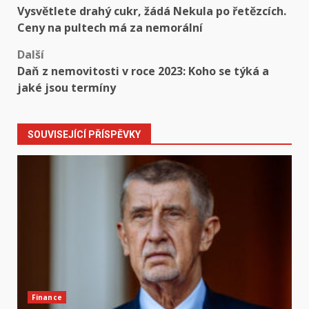
Vysvětlete drahý cukr, žádá Nekula po řetězcích.
navigation
Ceny na pultech má za nemorální
Další
Daň z nemovitosti v roce 2023: Koho se týká a
jaké jsou termíny
SOUVISEJÍCÍ PŘÍSPĚVKY
Finance