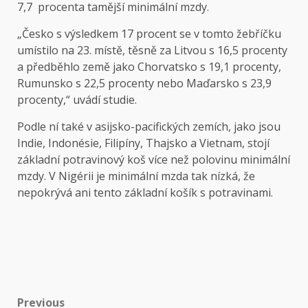
7,7 procenta tamější minimální mzdy.
„Česko s výsledkem 17 procent se v tomto žebříčku
umístilo na 23. místě, těsně za Litvou s 16,5 procenty
a předběhlo země jako Chorvatsko s 19,1 procenty,
Rumunsko s 22,5 procenty nebo Maďarsko s 23,9
procenty,“ uvádí studie.
Podle ní také v asijsko-pacifických zemích, jako jsou
Indie, Indonésie, Filipíny, Thajsko a Vietnam, stojí
základní potravinový koš více než polovinu minimální
mzdy. V Nigérii je minimální mzda tak nízká, že
nepokrývá ani tento základní košík s potravinami.
Post
Previous