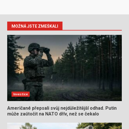
MOŽNÁ JSTE ZMEŠKALI
Investice
Američané přepsali svůj nejdůležitější odhad. Putin
může zaútočit na NATO dřív, než se čekalo