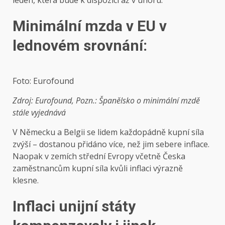
leden, která bude k dispozici až v únoru.
Minimální mzda v EU v
lednovém srovnání:
Foto: Eurofound
Zdroj: Eurofound, Pozn.: Španělsko o minimální mzdě
stále vyjednává
V Německu a Belgii se lidem každopádně kupní síla
zvýší – dostanou přidáno více, než jim sebere inflace.
Naopak v zemích střední Evropy včetně Česka
zaměstnancům kupní síla kvůli inflaci výrazně
klesne.
Inflaci unijní státy