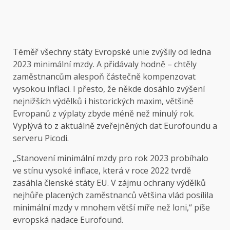
Téměř všechny státy Evropské unie zvýšily od ledna
2023 minimální mzdy. A přidávaly hodně – chtěly
zaměstnancům alespoň částečně kompenzovat
vysokou inflaci. I přesto, že někde dosáhlo zvýšení
nejnižších výdělků i historických maxim, většině
Evropanů z výplaty zbyde méně než minulý rok.
Vyplývá to z aktuálně zveřejněných dat Eurofoundu a
serveru Picodi.
„Stanovení minimální mzdy pro rok 2023 probíhalo
ve stínu vysoké inflace, která v roce 2022 tvrdě
zasáhla členské státy EU. V zájmu ochrany výdělků
nejhůře placených zaměstnanců většina vlád posílila
minimální mzdy v mnohem větší míře než loni,“ píše
evropská nadace Eurofound.