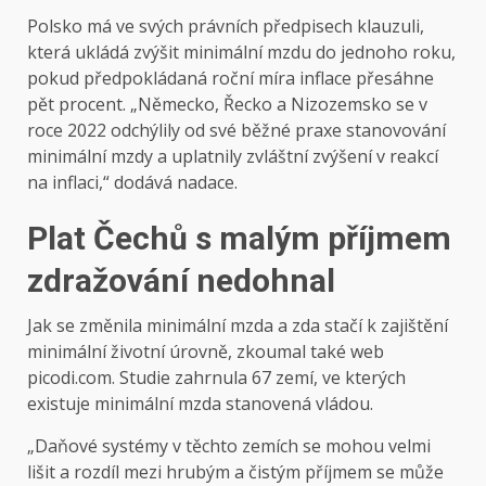
Polsko má ve svých právních předpisech klauzuli,
která ukládá zvýšit minimální mzdu do jednoho roku,
pokud předpokládaná roční míra inflace přesáhne
pět procent. „Německo, Řecko a Nizozemsko se v
roce 2022 odchýlily od své běžné praxe stanovování
minimální mzdy a uplatnily zvláštní zvýšení v reakcí
na inflaci,“ dodává nadace.
Plat Čechů s malým příjmem
zdražování nedohnal
Jak se změnila minimální mzda a zda stačí k zajištění
minimální životní úrovně, zkoumal také web
picodi.com. Studie zahrnula 67 zemí, ve kterých
existuje minimální mzda stanovená vládou.
„Daňové systémy v těchto zemích se mohou velmi
lišit a rozdíl mezi hrubým a čistým příjmem se může