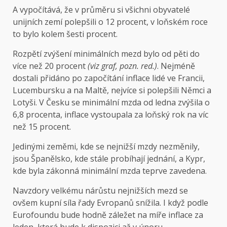
A vypočítává, že v průměru si všichni obyvatelé
unijních zemí polepšili o 12 procent, v loňském roce
to bylo kolem šesti procent.
Rozpětí zvýšení minimálních mezd bylo od pěti do
více než 20 procent
(viz graf, pozn. red.)
. Nejméně
dostali přidáno po započítání inflace lidé ve Francii,
Lucembursku a na Maltě, nejvíce si polepšili Němci a
Lotyši. V Česku se minimální mzda od ledna zvýšila o
6,8 procenta, inflace vystoupala za loňský rok na víc
než 15 procent.
Jedinými zeměmi, kde se nejnižší mzdy nezměnily,
jsou Španělsko, kde stále probíhají jednání, a Kypr,
kde byla zákonná minimální mzda teprve zavedena.
Navzdory velkému nárůstu nejnižších mezd se
ovšem kupní síla řady Evropanů snížila. I když podle
Eurofoundu bude hodně záležet na míře inflace za