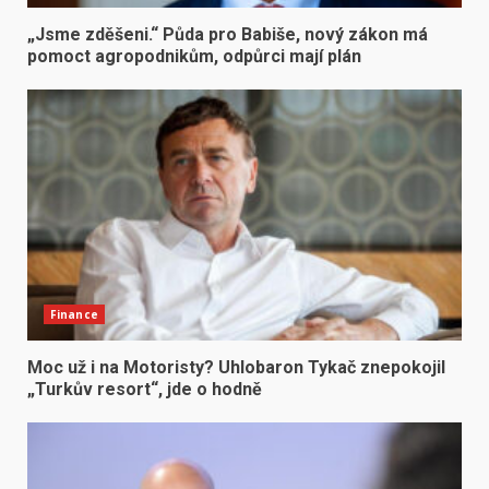
„Jsme zděšeni.“ Půda pro Babiše, nový zákon má
pomoct agropodnikům, odpůrci mají plán
Finance
Moc už i na Motoristy? Uhlobaron Tykač znepokojil
„Turkův resort“, jde o hodně