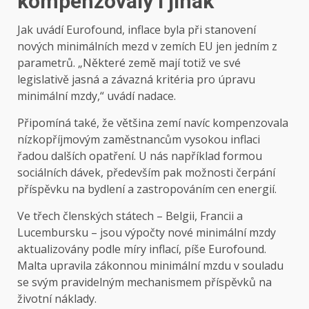
kompenzovaly i jinak
Jak uvádí Eurofound, inflace byla při stanovení
nových minimálních mezd v zemích EU jen jedním z
parametrů. „Některé země mají totiž ve své
legislativě jasná a závazná kritéria pro úpravu
minimální mzdy,“ uvádí nadace.
Připomíná také, že většina zemí navíc kompenzovala
nízkopříjmovým zaměstnancům vysokou inflaci
řadou dalších opatření. U nás například formou
sociálních dávek, především pak možnosti čerpání
příspěvku na bydlení a zastropováním cen energií.
Ve třech členských státech – Belgii, Francii a
Lucembursku – jsou výpočty nové minimální mzdy
aktualizovány podle míry inflací, píše Eurofound.
Malta upravila zákonnou minimální mzdu v souladu
se svým pravidelným mechanismem příspěvků na
životní náklady.