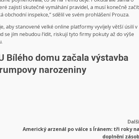
které zajistí skutečné vymáhání pravidel, a musí konečně začít
ká obchodní inspekce,“ sdělil ve svém prohlášení Prouza.
e, aby stanovené velké online platformy vyvíjely větší úsilí v
se jím nebudou řídit, riskují tyto firmy pokuty až do výše
u.
 U Bílého domu začala výstavba
Trumpovy narozeniny
Dalš
Americký arzenál po válce s Íránem: tři roky n
doplnění záso