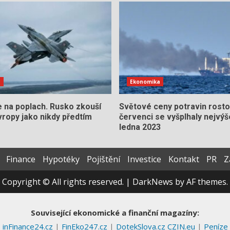
e
Ekonomika
e na poplach. Rusko zkouší
Světové ceny potravin rosto
ropy jako nikdy předtím
červenci se vyšplhaly nejvýš
ledna 2023
Finance
Hypotéky
Pojištění
Investice
Kontakt
PR
Z
Copyright © All rights reserved.
|
DarkNews
by AF themes.
Související ekonomické a finanční magazíny:
inFinance24.cz
|
FinEko247.cz
|
DotekSlova.cz
CZIN.eu
|
Peníze