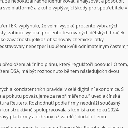
ím, že nedokázal řádně identifikovat, analyzovat a posoudit
 své platformě a z toho vyplývající škody pro spotřebitele v
tření EK, vyplynulo, že velmi vysoké procento vybraných
sty, zatímco vysoké procento testovaných dětských hraček
ké závažnosti, jelikož obsahovaly chemické látky
ředstavovaly nebezpečí udušení kvůli odnímatelným částem,
 předložení akčního plánu, který regulátoři posoudí. O tom,
řízení DSA, má být rozhodnuto během následujících dvou
ých a konzistentních pravidel v celé digitální ekonomice. S
 a pokutu považujeme za nepřiměřenou,“ uvedla čínská
ntura Reuters. Rozhodnutí podle firmy neodráží současný
 konstruktivně spolupracovala s komisí a od roku 2024
správy platformy a ochrany uživatelů,“ dodalo Temu.
 jasně pojmenovala, co se na Temu děje. Pokuta ale sama o