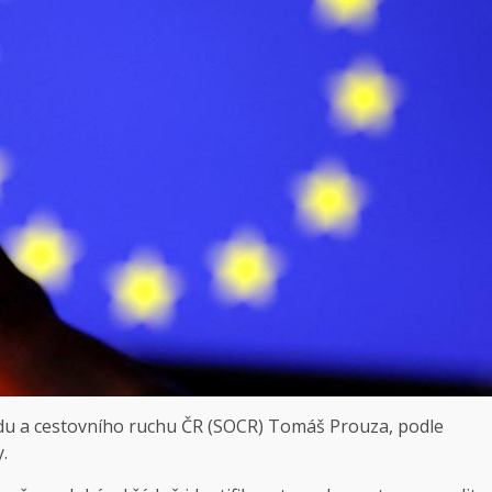
du a cestovního ruchu ČR (SOCR) Tomáš Prouza, podle
.