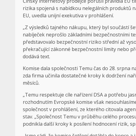
Čínský internetový prodejce porušil pravidla EU t
rizika spojená s nabídkou nelegálních produktů na
EU, uvedla unijní exekutiva v
prohlášení
.
„Z výsledků tajného nákupu, který byl součástí še
nabíječek neprošlo základními bezpečnostními te
představovalo bezpečnostní riziko střední až vyso
překračující zákonné bezpečnostní limity nebo p
dodává text.
Komise dala společnosti Temu čas do 28. srpna na
zda firma učinila dostatečné kroky k dodržení na
měsíců.
„Temu respektuje cíle nařízení DSA a potřebu jasn
rozhodnutím Evropské komise však nesouhlasíme
společnost v prohlášení, ze kterého citovala age
stav. „Společnost Temu v průběhu celého procesu
podnikla další kroky k posílení hodnocení rizik, 
„Jsme rádi, že komise šetření dotáhla do konce a