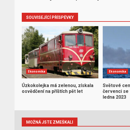
SOUVISEJÍCÍ PŘÍSPĚVKY
Ekonomika
Ekonomika
Úzkokolejka má zelenou, získala
Světové cen
osvědčení na příštích pět let
červenci se 
ledna 2023
MOŽNÁ JSTE ZMEŠKALI