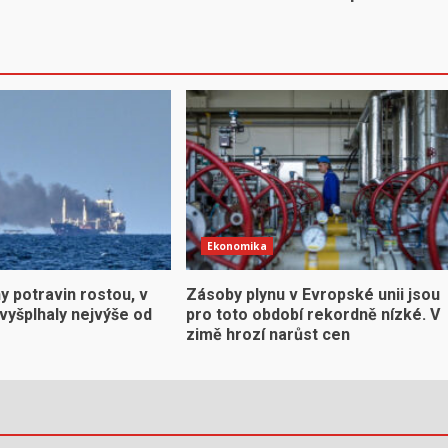
Ekonomika
y potravin rostou, v
Zásoby plynu v Evropské unii jsou
vyšplhaly nejvýše od
pro toto období rekordně nízké. V
zimě hrozí narůst cen