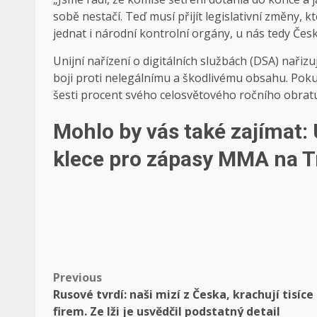
sobě nestačí. Teď musí přijít legislativní změny, 
jednat i národní kontrolní orgány, u nás tedy Čes
Unijní nařízení o digitálních službách (DSA) nařizuj
boji proti nelegálnímu a škodlivému obsahu. Pokud 
šesti procent svého celosvětového ročního obrat
Mohlo by vás také zajímat:
klece pro zápasy MMA na 
Post
Previous
Rusové tvrdí: naši mizí z Česka, krachují tisíce
navigation
firem. Ze lži je usvědčil podstatný detail