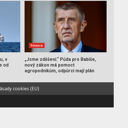
Finance
u, v
„Jsme zděšeni.“ Půda pro Babiše,
e od
nový zákon má pomoct
agropodnikům, odpůrci mají plán
ásady cookies (EU)