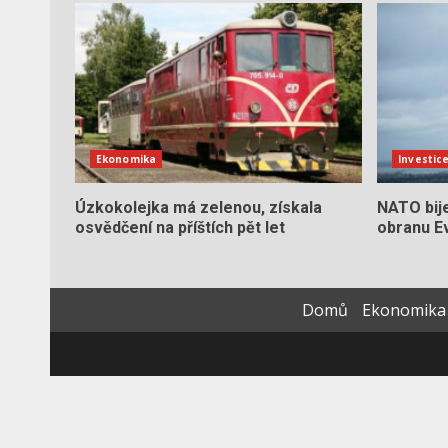
Ekonomika
Investic
Úzkokolejka má zelenou, získala
NATO bij
osvědčení na příštích pět let
obranu Ev
Domů
Ekonomika