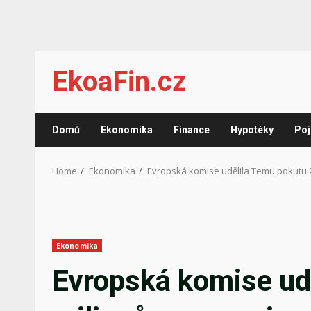
Skip
EkoaFin.cz
to
content
Domů
Ekonomika
Finance
Hypotéky
Poj
Home
Ekonomika
Evropská komise udělila Temu pokutu 
Ekonomika
Evropská komise ud