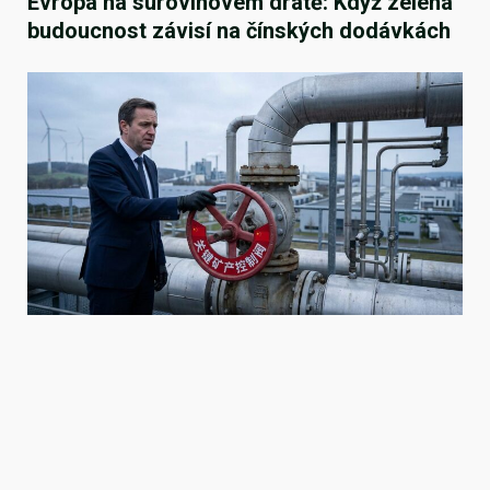
Evropa na surovinovém drátě: Když zelená
budoucnost závisí na čínských dodávkách