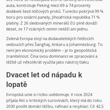
auta, kontroluje Peking mezi 69 a 74 procenty
dodávek šesti klíčových prvků. Turecko pokrývá 99 %
boru pro solární panely, Jihoafrická republika 71 %
platiny. Z 26 sledovaných minerálů EU plně dováží
deset, ze 17 vzácných zemin netěží ani jednu.
Zelená Evropa stojí na dodavatelských řetězcích
vedoucích přes Šanghaj, Ankaru a Johannesburg. To
není jen ekonomický problém – je to geopolitická
zranitelnost. Čína svou dominanci ve zpracování a
těžbě už několikrát využila jako nástroj tlaku.
Dvacet let od nápadu k
lopatě
Evropská unie si riziko uvědomuje. V roce 2024
přijala Akt o kritických surovinách, který má do roku
2030 posílit domácí těžbu, rafinaci a recyklaci. Cíl: 42,5