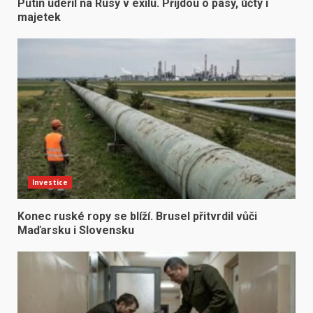
Putin udeřil na Rusy v exilu. Přijdou o pasy, účty i
majetek
Investice
Konec ruské ropy se blíží. Brusel přitvrdil vůči
Maďarsku i Slovensku