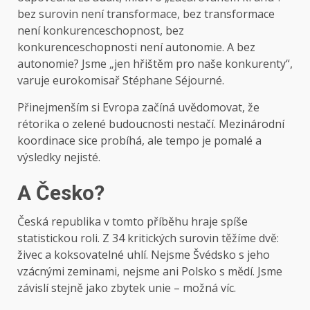
bez surovin není transformace, bez transformace
není konkurenceschopnost, bez
konkurenceschopnosti není autonomie. A bez
autonomie? Jsme „jen hřištěm pro naše konkurenty“,
varuje eurokomisař Stéphane Séjourné.
Přinejmenším si Evropa začíná uvědomovat, že
rétorika o zelené budoucnosti nestačí. Mezinárodní
koordinace sice probíhá, ale tempo je pomalé a
výsledky nejisté.
A Česko?
Česká republika v tomto příběhu hraje spíše
statistickou roli. Z 34 kritických surovin těžíme dvě:
živec a koksovatelné uhlí. Nejsme Švédsko s jeho
vzácnými zeminami, nejsme ani Polsko s mědí. Jsme
závislí stejně jako zbytek unie – možná víc.