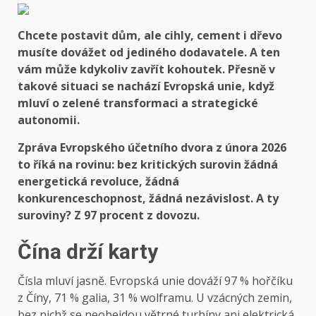
Chcete postavit dům, ale cihly, cement i dřevo
musíte dovážet od jediného dodavatele. A ten
vám může kdykoliv zavřít kohoutek. Přesně v
takové situaci se nachází Evropská unie, když
mluví o zelené transformaci a strategické
autonomii.
Zpráva Evropského účetního dvora z února 2026
to říká na rovinu: bez kritických surovin žádná
energetická revoluce, žádná
konkurenceschopnost, žádná nezávislost. A ty
suroviny? Z 97 procent z dovozu.
Čína drží karty
Čísla mluví jasně. Evropská unie dováží 97 % hořčíku
z Číny, 71 % galia, 31 % wolframu. U vzácných zemin,
bez nichž se neobejdou větrné turbíny ani elektrická