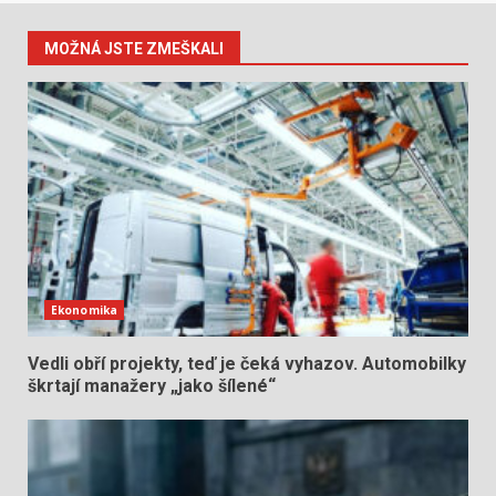
MOŽNÁ JSTE ZMEŠKALI
Ekonomika
Vedli obří projekty, teď je čeká vyhazov. Automobilky
škrtají manažery „jako šílené“