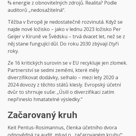
% energie z obnovitelných zdrojů. Realita? Podle
auditorů „nedosažitelná“.
Těžba v Evropě je nedostatečně rozvinutá. Když se
najde nové ložisko – jako v lednu 2023 ložisko Per
Geijer v Kiruně ve Švédsku – trvá dvacet let, než se z
něj stane fungující důl. Do roku 2030 zbývají čtyři
roky.
Ze 16 kritických surovin se v EU recykluje jen zlomek.
Partnerství se sedmi zeměmi, které měly
diverzifikovat dodávky, selhalo – mezi lety 2020 a
2024 dovozy z těchto států klesly. Evropský účetní
dvůr to shrnuje suše: „Úsilí o diverzifikaci zatím
nepřineslo hmatatelné výsledky.“
Začarovaný kruh
Keit Pentus-Rosimannus, členka účetního dvora
odpovědná za audit, mluví o „začarovaném kruhu“: