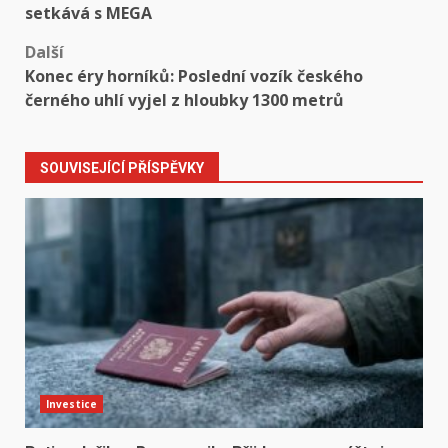
navigation
setkává s MEGA
Další
Konec éry horníků: Poslední vozík českého
černého uhlí vyjel z hloubky 1300 metrů
SOUVISEJÍCÍ PŘÍSPĚVKY
Investice