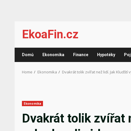
Skip
EkoaFin.cz
to
content
Domů
Ekonomika
Finance
Hypotéky
Poj
Home
Ekonomika
Dvakrát tolik zvířat než lidí. Jak Kludšt
Ekonomika
Dvakrát tolik zvířat 