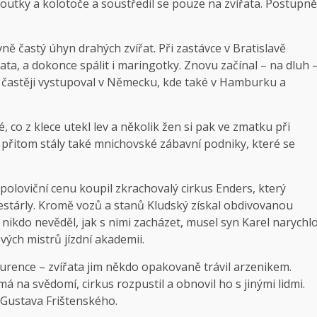
 loutky a kolotoče a soustředil se pouze na zvířata. Postupně
ně častý úhyn drahých zvířat. Při zastávce v Bratislavě
ata, a dokonce spálit i maringotky. Znovu začínal – na dluh 
le častěji vystupoval v Německu, kde také v Hamburku a
 co z klece utekl lev a několik žen si pak ve zmatku při
přitom stály také mnichovské zábavní podniky, které se
poloviční cenu koupil zkrachovalý cirkus Enders, který
 zestárly. Kromě vozů a stanů Kludský získal obdivovanou
 nikdo nevěděl, jak s nimi zacházet, musel syn Karel narychl
vých mistrů jízdní akademii.
urence – zvířata jim někdo opakovaně trávil arzenikem.
á na svědomí, cirkus rozpustil a obnovil ho s jinými lidmi.
Gustava Frištenského.