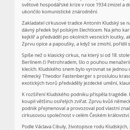
světové hospodářské krize v roce 1934 zmizel a do
ukončilo komunistické znárodnění.
Zakladatel cirkusové tradice Antonín Kludský se n
dávný předek byl polským šlechticem. Na jeho kari
kejklíř a předváděl po okolních vesnicích loutky, 
Zprvu opice a papoušky, a když se zmohl, pořídil s
Spíše než o klasický cirkus, na který si od 18. sto
Berlínem či Petrohradem, šlo o pouhou menažerii
klecích. Kludského snem bylo vyrovnat se jednou c
německý Theodor Fastenberger s proslulou krasojí
exotických tvorů předváděly jezdecké umění, klau
K rozšíření Kludského podniku přispěla tragédie. K
koupil většinu osiřelých zvířat. Zprvu kvůli něm
podnik přejmenoval a provozoval pod vlastní značk
cirkusovou společnost v celém Českém království. V
Podle Václava Cibuly, životopisce rodu Kludských, b