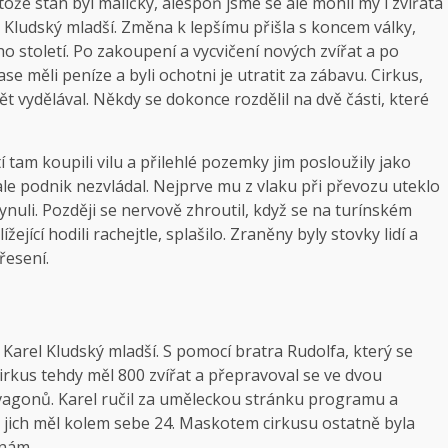
e stan byl maličký, alespoň jsme se ale mohli my i zvířata
l Kludský mladší. Změna k lepšímu přišla s koncem války,
o století. Po zakoupení a vycvičení nových zvířat a po
e měli peníze a byli ochotni je utratit za zábavu. Cirkus,
ět vydělával. Někdy se dokonce rozdělil na dvě části, které
 tam koupili vilu a přilehlé pozemky jim posloužily jako
ale podnik nezvládal. Nejprve mu z vlaku při převozu uteklo
hynuli. Později se nervově zhroutil, když se na turínském
žející hodili rachejtle, splašilo. Zraněny byly stovky lidí a
řesení.
Karel Kludský mladší. S pomocí bratra Rudolfa, který se
Cirkus tehdy měl 800 zvířat a přepravoval se ve dvou
 vagonů. Karel ručil za uměleckou stránku programu a
le jich měl kolem sebe 24. Maskotem cirkusu ostatně byla
inám.