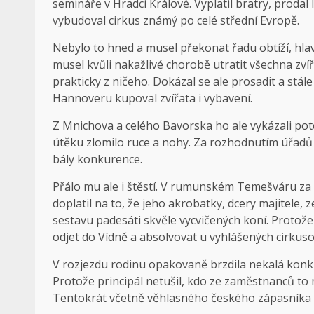
semináře v Hradci Králové. Vyplatil bratry, prodal
vybudoval cirkus známý po celé střední Evropě.
Nebylo to hned a musel překonat řadu obtíží, hlav
musel kvůli nakažlivé chorobě utratit všechna zvíř
prakticky z ničeho. Dokázal se ale prosadit a stá
Hannoveru kupoval zvířata i vybavení.
Z Mnichova a celého Bavorska ho ale vykázali poté,
útěku zlomilo ruce a nohy. Za rozhodnutím úřadů 
bály konkurence.
Přálo mu ale i štěstí. V rumunském Temešváru za 
doplatil na to, že jeho akrobatky, dcery majitele,
sestavu padesáti skvěle vycvičených koní. Protože
odjet do Vídně a absolvovat u vyhlášených cirkuso
V rozjezdu rodinu opakovaně brzdila nekalá konk
Protože principál netušil, kdo ze zaměstnanců to m
Tentokrát včetně věhlasného českého zápasníka 