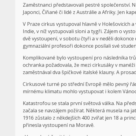
Zaměstnanci představovali pestré společenství. Ne
Japonci, Číňané či lidé z Austrálie a Afriky. Jen k
V Praze cirkus vystupoval hlavně v Holešovicích a
Indie, v níž vystupovali sloni a tygři. Zájem o vy
dvě vystoupení, v sobotu čtyři a v neděli dokonc
gymnaziální profesoři dokonce posílali své studenty
Komplikované bylo vystoupení pro následníka trůn
ochranka požadovala, že mezi cirkusáky v manéži ž
zaměstnával dva špičkové italské klauny. A prosad
Cirkusové turné po střední Evropě mělo pevný řád 
mírnému klimatu mohlo vystupovat i kolem Vánoc 
Katastrofou se stala první světová válka. Na před
začala se navzájem požírat. Některá musela na jatka
1916 zůstalo z někdejších 400 zvířat jen 18 a pri
přinesla vystoupení na Moravě.