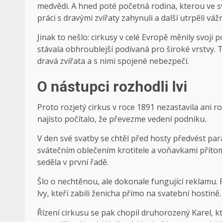
medvědi. A hned poté početná rodina, kterou ve s
práci s dravými zvířaty zahynuli a další utrpěli váž
Jinak to nešlo: cirkusy v celé Evropě měnily svoji
stávala obhroublejší podívaná pro široké vrstvy. 
dravá zvířata a s nimi spojené nebezpečí.
O nástupci rozhodli lvi
Proto rozjetý cirkus v roce 1891 ne­za­stavila ani 
najisto počítalo, že převezme vedení podniku.
V den své svatby se chtěl před hosty předvést pará
svátečním oblečením krotitele a voňavkami přítomn
seděla v první řadě.
Šlo o nechtěnou, ale dokonale fungující reklamu. 
lvy, kteří zabili ženicha přímo na svatební hostině.
Řízení cirkusu se pak chopil druhorozený Karel, 