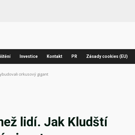
ištění
Investice
Kontakt
PR
Zásady cookies (EU)
í vybudovali cirkusový gigant
než lidí. Jak Kludští