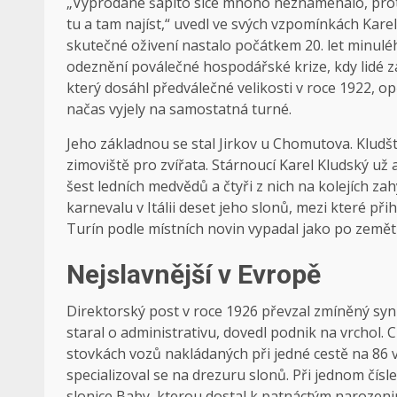
„Vyprodané šapitó sice mnoho neznamenalo, protož
tu a tam najíst,“ uvedl ve svých vzpomínkách Kare
skutečné oživení nastalo počátkem 20. let minuléh
odeznění poválečné hospodářské krize, kdy lidé zas
který dosáhl předválečné velikosti v roce 1922, op
načas vyjely na samostatná turné.
Jeho základnou se stal Jirkov u Chomutova. Kludští
zimoviště pro zvířata. Stárnoucí Karel Kludský už 
šest ledních medvědů a čtyři z nich na kolejích za
karnevalu v Itálii deset jeho slonů, mezi které přihlí
Turín podle místních novin vypadal jako po zemět
Nejslavnější v Evropě
Direktorský post v roce 1926 převzal zmíněný syn 
staral o administrativu, dovedl podnik na vrchol. 
stovkách vozů nakládaných při jedné cestě na 86
specializoval se na drezuru slonů. Při jednom čís
slonice Baby, kterou dostal k patnáctým narozen