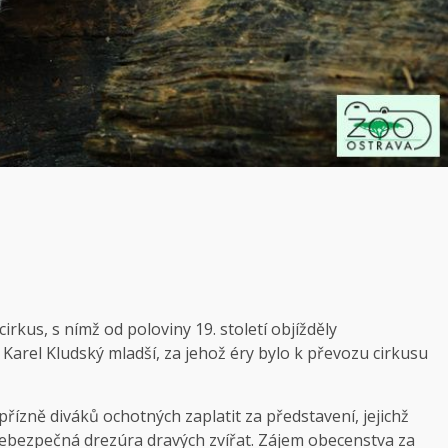
rkus, s nímž od poloviny 19. století objížděly
 Karel Kludský mladší, za jehož éry bylo k převozu cirkusu
řízně diváků ochotných zaplatit za představení, jejichž
 nebezpečná drezúra dravých zvířat. Zájem obecenstva za