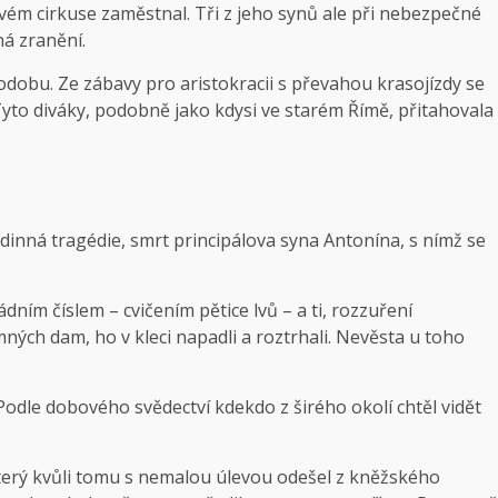
vém cirkuse zaměstnal. Tři z jeho synů ale při nebezpečné
ná zranění.
 podobu. Ze zábavy pro aristokracii s převahou krasojízdy se
Tyto diváky, podobně jako kdysi ve starém Římě, přitahovala
rodinná tragédie, smrt principálova syna Antonína, s nímž se
dním číslem – cvičením pětice lvů – a ti, rozzuření
ých dam, ho v kleci napadli a roztrhali. Nevěsta u toho
Podle dobového svědectví kdekdo z širého okolí chtěl vidět
který kvůli tomu s nemalou úlevou odešel z kněžského