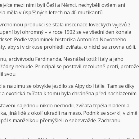
jvíce mezi nimi byli Češi a Němci, nechyběli ovšem ani
apela měla v úspěšných letech na 40 muzikantů.
 vrcholnou produkcí se stala inscenace loveckých výjevů z
stoupení byl ohromný – v roce 1902 se ve všední den konala
e deset. Podle vzpomínek historika Antonína Novotného
, aby si v cirkuse prohlédli zvířata, o nichž se zrovna učili.
u, arcivévodu Ferdinanda. Nesnášel totiž Italy a jeho
ádný nebude. Principál se postavil rezolutně proti, protože
il svou.
a na zimu se obvykle jezdilo za Alpy do Itálie. Tam se díky
a exotická zvířata k tomu byla chráněna před nachlazením.
stavení najednou nikdo nechodil, zvířata trpěla hladem a
, jiná lidé z okolí ukradli na maso. Podnik se scvrkl, v zimě
ncipál s manželkou přemýšleli o sebevraždě. Záchranu