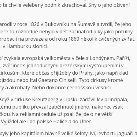
 té chvíle velebený podnik zkrachoval. Sny o jeho oživení
arodil v roce 1826 v Bukovníku na Šumavě a tvrdil, že jeho
éře to rozhodně nebylo vidět: začínal od píky jako potulný
akrobacii na provaze a od roku 1860 několik cvičených zvířat.
i v Hamburku slonici.
letí zvykala evrop­ská velkoměsta v čele s Londýnem, Paříží,
, zvěřinec s jednoduchými drezérskými vystoupeními v
irkusům, které občas přijížděly do Prahy, jako například
zdou nebo Ital Gaetano Ciniselli. Tyto cirkusy kromě
ny a akrobaty. Nebo dokonce černošskou vesnici.
dyž v cirkuse Kreutzberg v Lipsku zadávil lev principála,
eckému publiku převzal zaběhnuté jméno, nakonec však
ou. Na reklamní cedule už psal, že jde o největší
yjížděl ale i do polské Haliče a do Uher.
yly jeho kapitálem hlavně velké šelmy: lvi, levharti, jaguáři 