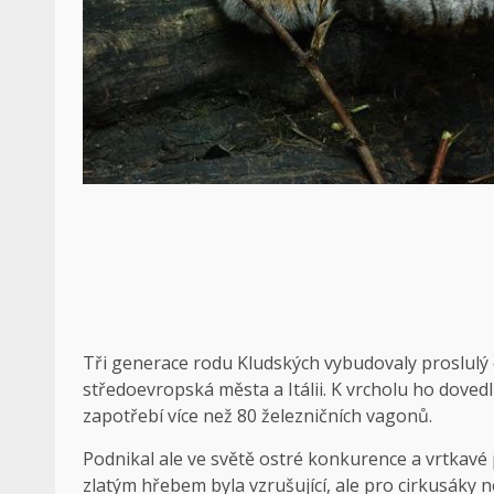
Tři generace rodu Kludských vybudovaly proslulý ci
středoevropská města a Itálii. K vrcholu ho dovedl
zapotřebí více než 80 železničních vagonů.
Podnikal ale ve světě ostré konkurence a vrtkavé p
zlatým hřebem byla vzrušující, ale pro cirkusáky