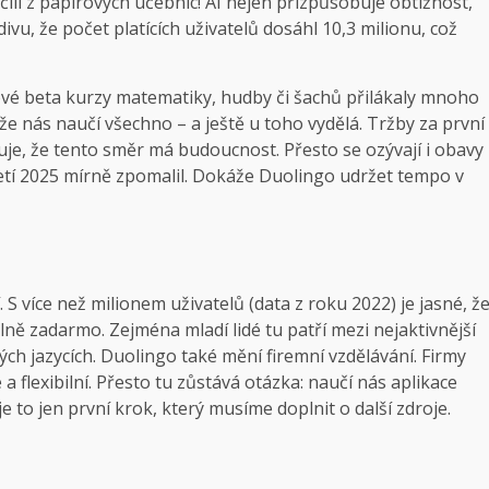
čili z papírových učebnic! AI nejen přizpůsobuje obtížnost,
ivu, že počet platících uživatelů dosáhl 10,3 milionu, což
Nové beta kurzy matematiky, hudby či šachů přilákaly mnoho
 že nás naučí všechno – a ještě u toho vydělá. Tržby za první
zuje, že tento směr má budoucnost. Přesto se ozývají i obavy
letí 2025 mírně zpomalil. Dokáže Duolingo udržet tempo v
S více než milionem uživatelů (data z roku 2022) je jasné, ž
ně zadarmo. Zejména mladí lidé tu patří mezi nejaktivnější
ných jazycích. Duolingo také mění firemní vzdělávání. Firmy
 a flexibilní. Přesto tu zůstává otázka: naučí nás aplikace
 to jen první krok, který musíme doplnit o další zdroje.