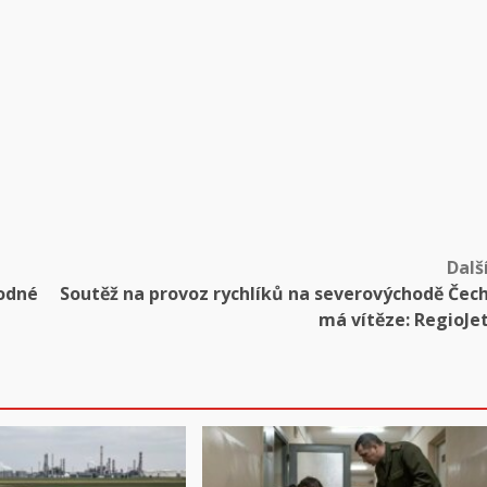
Dalš
kodné
Soutěž na provoz rychlíků na severovýchodě Čec
má vítěze: RegioJe