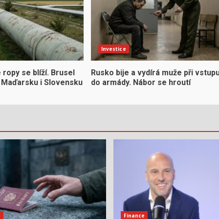
Investice
ropy se blíží. Brusel
Rusko bije a vydírá muže při vstup
či Maďarsku i Slovensku
do armády. Nábor se hroutí
e
Finance