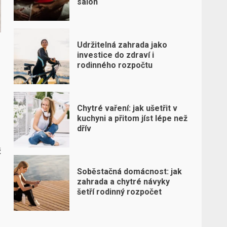
salon
Udržitelná zahrada jako
investice do zdraví i
rodinného rozpočtu
Chytré vaření: jak ušetřit v
kuchyni a přitom jíst lépe než
dřív
ž
Soběstačná domácnost: jak
zahrada a chytré návyky
šetří rodinný rozpočet