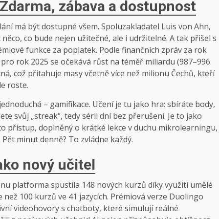
Zdarma, zábava a dostupnost
dělání má být dostupné všem. Spoluzakladatel Luis von Ahn,
 něco, co bude nejen užitečné, ale i udržitelné. A tak přišel s
miové funkce za poplatek. Podle finančních zpráv za rok
 pro rok 2025 se očekává růst na téměř miliardu (987–996
ná, což přitahuje masy včetně více než milionu Čechů, kteří
le roste.
dnoduchá – gamifikace. Učení je tu jako hra: sbíráte body,
e svůj „streak“, tedy sérii dní bez přerušení. Je to jako
to přístup, doplněný o krátké lekce v duchu mikrolearningu,
 Pět minut denně? To zvládne každý.
ako nový učitel
bnu platforma spustila 148 nových kurzů díky využití umělé
íce než 100 kurzů ve 41 jazycích. Prémiová verze Duolingo
vní videohovory s chatboty, které simulují reálné