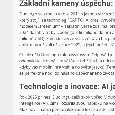
Základní kameny úspěchu: 
Duolingo se zrodilo v roce 2011 s jasnou vizí: vz
který stojí i za technologií CAPTCHA, chtěl vytvořit
modelem „freemium“ – základní verze zdarma, pré
2024 dosáhly tržby Duolinga 748 milionů dolarů a
milionů USD). Základní verze však zůstává bezplat
aplikaci používali už v roce 2022, a jejich počet stá
Co ale dělá Duolingo tak návykovým? Odpověď je je
odemykáte úrovně, soutěžíte v žebříčcích a udržujet
kdyby vás mobilní hra vtáhla do světa jazyků. Ten
se perfektně hodí do našeho uspěchaného života.
Technologie a inovace: AI j
Rok 2025 přinesl Duolingu další skok vpřed. V du
inteligence (AI), čímž rozšířila svou nabídku na v
Max navíc nabízí personalizované lekce a interakti