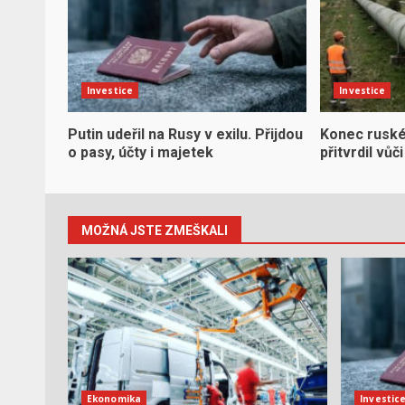
Investice
Investice
Putin udeřil na Rusy v exilu. Přijdou
Konec ruské 
o pasy, účty i majetek
přitvrdil vů
MOŽNÁ JSTE ZMEŠKALI
Ekonomika
Investic