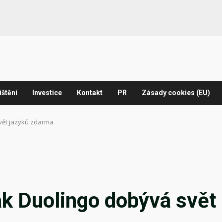
ištění
Investice
Kontakt
PR
Zásady cookies (EU)
vět jazyků zdarma
ak Duolingo dobývá svět