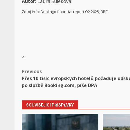
Autor:
Laura Šuleková
Zdroj info: Duolingo financial report Q2 2025, BBC
<
Post
Previous
Přes 10 tisíc evropských hotelů požaduje odš
navigation
po službě Booking.com, píše DPA
SOUVISEJÍCÍ PŘÍSPĚVKY