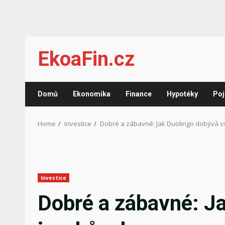
Skip
EkoaFin.cz
to
content
Domů
Ekonomika
Finance
Hypotéky
Poj
Home
Investice
Dobré a zábavné: Jak Duolingo dobývá s
Investice
Dobré a zábavné: J