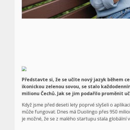
Představte si, že se učíte nový jazyk během ces
ikonickou zelenou sovou, se stalo každodenním
milionu Čechů. Jak se jim podařilo proměnit uč
Když jsme před deseti lety poprvé slyšeli o aplikac
může fungovat. Dnes má Duolingo přes 950 milionů
je možné, že se z malého startupu stala globální 