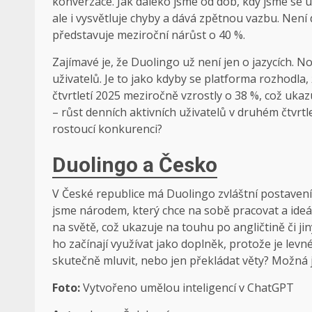
konverzace. Jak daleko jsme od dob, kdy jsme se u
ale i vysvětluje chyby a dává zpětnou vazbu. Není d
představuje meziroční nárůst o 40 %.
Zajímavé je, že Duolingo už není jen o jazycích. 
uživatelů. Je to jako kdyby se platforma rozhodla,
čtvrtletí 2025 meziročně vzrostly o 38 %, což uka
– růst denních aktivních uživatelů v druhém čtvrt
rostoucí konkurenci?
Duolingo a Česko
V České republice má Duolingo zvláštní postavení. 
jsme národem, který chce na sobě pracovat a ideál
na světě, což ukazuje na touhu po angličtině či ji
ho začínají využívat jako doplněk, protože je levné
skutečně mluvit, nebo jen překládat věty? Možná je
Foto:
Vytvořeno umělou inteligencí v ChatGPT