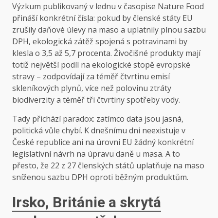
Výzkum publikovaný v lednu v časopise Nature Food
přináší konkrétní čísla: pokud by členské státy EU
zrušily daňové úlevy na maso a uplatnily plnou sazbu
DPH, ekologická zátěž spojená s potravinami by
klesla o 3,5 až 5,7 procenta. Živočišné produkty mají
totiž největší podíl na ekologické stopě evropské
stravy – zodpovídají za téměř čtvrtinu emisí
skleníkových plynů, více než polovinu ztráty
biodiverzity a téměř tři čtvrtiny spotřeby vody.
Tady přichází paradox: zatímco data jsou jasná,
politická vůle chybí. K dnešnímu dni neexistuje v
České republice ani na úrovni EU žádný konkrétní
legislativní návrh na úpravu daně u masa. A to
přesto, že 22 z 27 členských států uplatňuje na maso
sníženou sazbu DPH oproti běžným produktům.
Irsko, Británie a skrytá