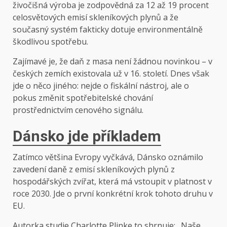
živočišná výroba je zodpovědná za 12 až 19 procent
celosvětových emisí skleníkových plynů a že
současný systém fakticky dotuje environmentálně
škodlivou spotřebu.
Zajímavé je, že daň z masa není žádnou novinkou – v
českých zemích existovala už v 16. století. Dnes však
jde o něco jiného: nejde o fiskální nástroj, ale o
pokus změnit spotřebitelské chování
prostřednictvím cenového signálu.
Dánsko jde příkladem
Zatímco většina Evropy vyčkává, Dánsko oznámilo
zavedení daně z emisí skleníkových plynů z
hospodářských zvířat, která má vstoupit v platnost v
roce 2030. Jde o první konkrétní krok tohoto druhu v
EU.
Autorka studie Charlotte Plinke to shrnuje: „Naše