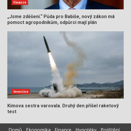
Finance
„Jsme zděšeni.“ Půda pro Babiše, nový zákon má
pomoct agropodnikům, odpůrci mají plán
Investice
Kimova sestra varovala. Druhý den přišel raketový
test
Domů
Ekonomika
Finance
Hypotéky
Pojištění