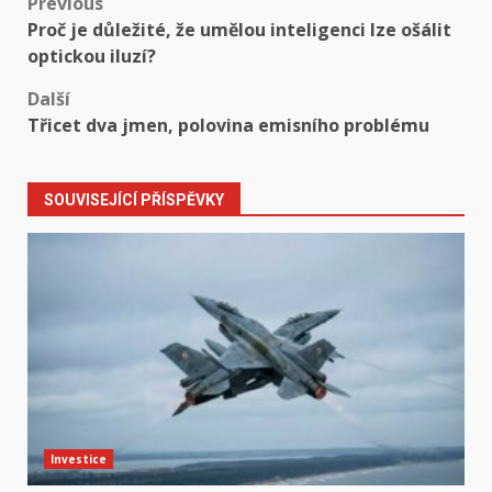
Post
Previous
Proč je důležité, že umělou inteligenci lze ošálit
navigation
optickou iluzí?
Další
Třicet dva jmen, polovina emisního problému
SOUVISEJÍCÍ PŘÍSPĚVKY
Investice