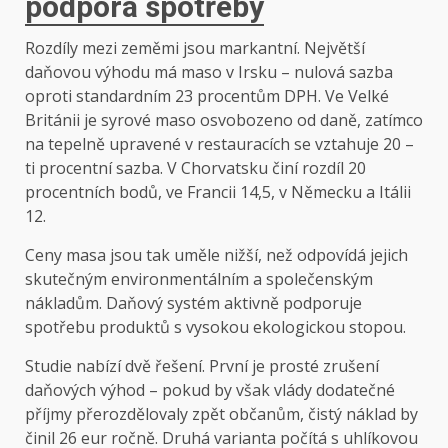
podpora spotřeby
Rozdíly mezi zeměmi jsou markantní. Největší
daňovou výhodu má maso v Irsku – nulová sazba
oproti standardním 23 procentům DPH. Ve Velké
Británii je syrové maso osvobozeno od daně, zatímco
na tepelně upravené v restauracích se vztahuje 20 –
ti procentní sazba. V Chorvatsku činí rozdíl 20
procentních bodů, ve Francii 14,5, v Německu a Itálii
12.
Ceny masa jsou tak uměle nižší, než odpovídá jejich
skutečným environmentálním a společenským
nákladům. Daňový systém aktivně podporuje
spotřebu produktů s vysokou ekologickou stopou.
Studie nabízí dvě řešení. První je prosté zrušení
daňových výhod – pokud by však vlády dodatečné
příjmy přerozdělovaly zpět občanům, čistý náklad by
činil 26 eur ročně. Druhá varianta počítá s uhlíkovou