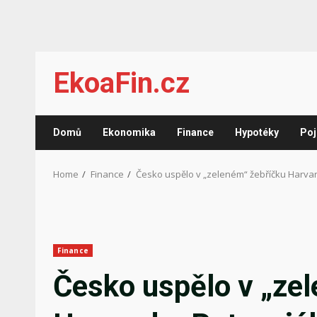
Skip
EkoaFin.cz
to
content
Domů
Ekonomika
Finance
Hypotéky
Poj
Home
Finance
Česko uspělo v „zeleném“ žebříčku Harvar
Finance
Česko uspělo v „ze