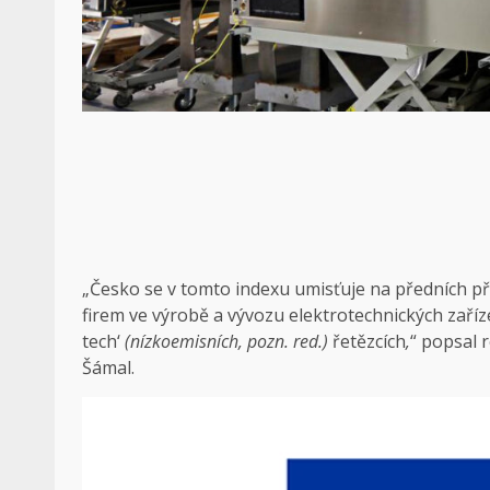
„Česko se v tomto indexu umisťuje na předních pří
firem ve výrobě a vývozu elektrotechnických zaříz
tech‘
(nízkoemisních, pozn. red.)
řetězcích
,
“ popsal 
Šámal.