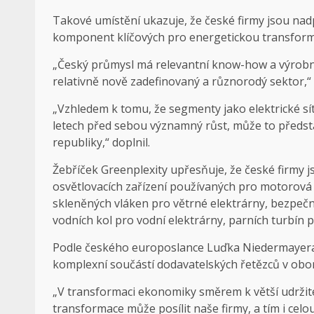
Takové umístění ukazuje, že české firmy jsou n
komponent klíčových pro energetickou transform
„Český průmysl má relevantní know-how a výrobní 
relativně nově zadefinovaný a různorodý sektor,“ 
„Vzhledem k tomu, že segmenty jako elektrické sítě
letech před sebou významný růst, může to předsta
republiky,“ doplnil.
Žebříček Greenplexity upřesňuje, že české firmy
osvětlovacích zařízení používaných pro motorová 
skleněných vláken pro větrné elektrárny, bezpečno
vodních kol pro vodní elektrárny, parních turbín p
Podle českého europoslance Luďka Niedermayera 
komplexní součástí dodavatelských řetězců v obor
„V transformaci ekonomiky směrem k větší udržit
transformace může posílit naše firmy, a tím i celo