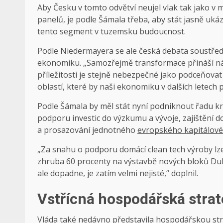
Aby Česku v tomto odvětví neujel vlak tak jako v 
panelů, je podle Šámala třeba, aby stát jasně ukáz
tento segment v tuzemsku budoucnost.
Podle Niedermayera se ale česká debata soustřed
ekonomiku. „Samozřejmě transformace přináší nákl
příležitosti je stejně nebezpečné jako podceňovat r
oblastí, které by naši ekonomiku v dalších letech p
Podle Šámala by měl stát nyní podniknout řadu kr
podporu investic do výzkumu a vývoje, zajištění
a prosazování jednotného
evropského kapitálové
„Za snahu o podporu domácí clean tech výroby lze 
zhruba 60 procenty na výstavbě nových bloků Duko
ale dopadne, je zatím velmi nejisté,“ doplnil.
Vstřícná hospodářská strat
Vláda také nedávno představila hospodářskou strat