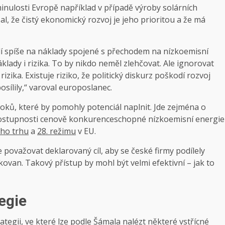
minulosti Evropě například v případě výroby solárních
al, že čistý ekonomický rozvoj je jeho prioritou a že má
í spíše na náklady spojené s přechodem na nízkoemisní
ady i rizika. To by nikdo neměl zlehčovat. Ale ignorovat
izika. Existuje riziko, že politický diskurz poškodí rozvoj
osílily,“ varoval europoslanec.
oků, které by pomohly potenciál naplnit. Jde zejména o
 dostupnosti cenově konkurenceschopné nízkoemisní energie
ho trhu
a
28. režimu
v EU.
považovat deklarovaný cíl, aby se české firmy podílely
van. Takový přístup by mohl být velmi efektivní – jak to
egie
egii, ve které lze podle Šámala nalézt některé vstřícné