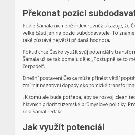
Překonat pozici subdodava
Podle Šámala nicméně index rovněž ukazuje, že Če
velké části jen na pozici subdodavatele. To znamená
také zůstává největší přidaná hodnota.
Pokud chce Česko využít svůj potenciál v transfo
Šámala už se tak pomalu děje: „Postupně se to mě
čerpadel“.
Dnešní postavení Česka může přinést větší poptá
zmírnit negativní dopady ekonomické transforma
„K tomu ale bude potřeba, aby se rozvoj ‚clean tec
hlavních priorit tuzemské průmyslové politiky. Pro
řekl Šámal redakci.
Jak využít potenciál