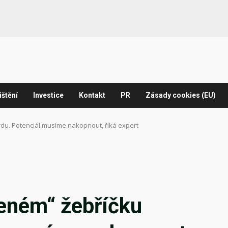
ištění
Investice
Kontakt
PR
Zásady cookies (EU)
du. Potenciál musíme nakopnout, říká expert
leném“ žebříčku