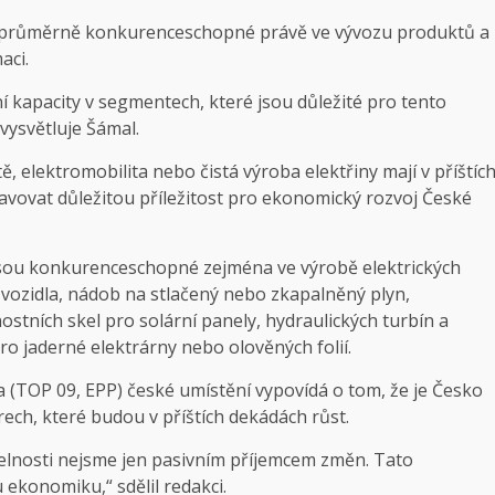
adprůměrně konkurenceschopné právě ve vývozu produktů a
aci.
kapacity v segmentech, které jsou důležité pro tento
vysvětluje Šámal.
, elektromobilita nebo čistá výroba elektřiny mají v příštíc
vovat důležitou příležitost pro ekonomický rozvoj České
 jsou konkurenceschopné zejména ve výrobě elektrických
vozidla, nádob na stlačený nebo zkapalněný plyn,
stních skel pro solární panely, hydraulických turbín a
ro jaderné elektrárny nebo olověných folií.
(TOP 09, EPP) české umístění vypovídá o tom, že je Česko
ech, které budou v příštích dekádách růst.
elnosti nejsme jen pasivním příjemcem změn. Tato
u ekonomiku,“ sdělil redakci.